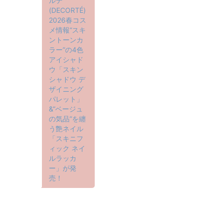
ルテ
(DECORTÉ)
2026春コス
メ情報“スキ
ントーンカ
ラー”の4色
アイシャド
ウ「スキン
シャドウ デ
ザイニング
パレット」
&“ベージュ
の気品”を纏
う艶ネイル
「スキニフ
ィック ネイ
ルラッカ
ー」が発
売！