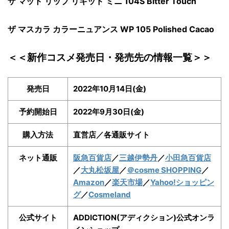
ザ マット リップ リキッド ミニ 104S Bitter Touch
ザ マスカラ カラーニュアンス WP 105 Polished Cacao
＜＜新作コスメ発売日・発売先の情報一覧＞＞
発売日
2022年10月14日(金)
予約開始日
2022年9月30日(金)
購入方法
直営店／各通販サイト
ネット通販
阪急百貨店
／
三越伊勢丹
／
小田急百貨店
／
大丸松坂屋
／
＠cosme SHOPPING
／
Amazon
／
楽天市場
／
Yahoo!ショッピン
グ
／
Cosmeland
公式サイト
ADDICTION(アディクション)公式オンラ