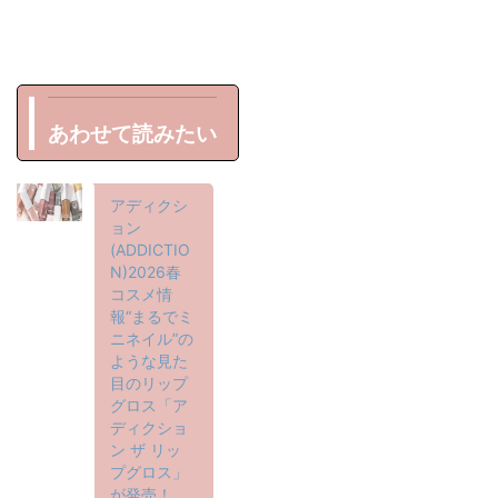
あわせて読みたい
アディクシ
ョン
(ADDICTIO
N)2026春
コスメ情
報“まるでミ
ニネイル”の
ような見た
目のリップ
グロス「ア
ディクショ
ン ザ リッ
プグロス」
が発売！