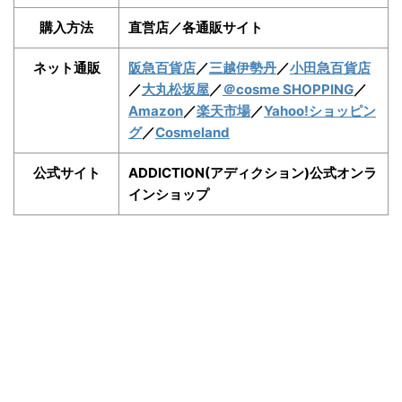
購入方法
直営店／各通販サイト
ネット通販
阪急百貨店
／
三越伊勢丹
／
小田急百貨店
／
大丸松坂屋
／
＠cosme SHOPPING
／
Amazon
／
楽天市場
／
Yahoo!ショッピン
グ
／
Cosmeland
公式サイト
ADDICTION(アディクション)公式オンラ
インショップ