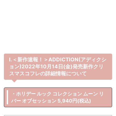
Ⅰ.＜新作速報！＞ADDICTION(アディクシ
ョン)2022年10月14日(金)発売新作クリ
スマスコフレの詳細情報について
・ホリデー ルック コレクション ムーン リ
バー オブセッション 5,940円(税込)