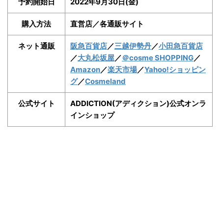
予約開始日
2022年9月30日(金)
購入方法
直営店／各通販サイト
ネット通販
阪急百貨店
／
三越伊勢丹
／
小田急百貨店
／
大丸松坂屋
／
＠cosme SHOPPING
／
Amazon
／
楽天市場
／
Yahoo!ショッピン
グ
／
Cosmeland
公式サイト
ADDICTION(アディクション)公式オンラ
インショップ