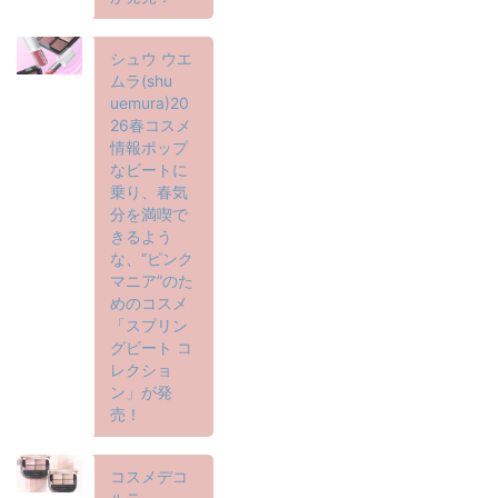
シュウ ウエ
ムラ(shu
uemura)20
26春コスメ
情報ポップ
なビートに
乗り、春気
分を満喫で
きるよう
な、“ピンク
マニア”のた
めのコスメ
「スプリン
グビート コ
レクショ
ン」が発
売！
コスメデコ