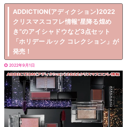
ADDICTION(アディクション)2022
クリスマスコフレ情報“星降る煌め
き”のアイシャドウなど3点セット
「ホリデー ルック コレクション」が
発売！
2022年9月1日