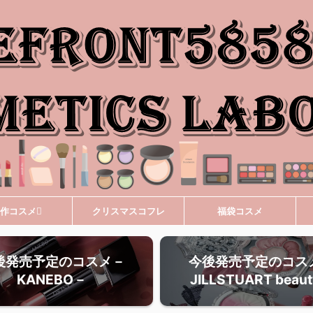
作コスメ
クリスマスコフレ
福袋コスメ
後発売予定のコスメ－
今後発売予定のコス
KANEBO－
JILLSTUART beau