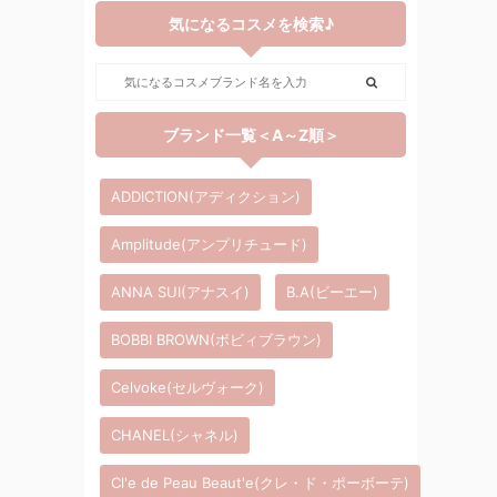
気になるコスメを検索♪
ブランド一覧＜A～Z順＞
ADDICTION(アディクション)
Amplitude(アンプリチュード)
ANNA SUI(アナスイ)
B.A(ビーエー)
BOBBI BROWN(ボビィブラウン)
Celvoke(セルヴォーク)
CHANEL(シャネル)
Cl'e de Peau Beaut'e(クレ・ド・ポーボーテ)