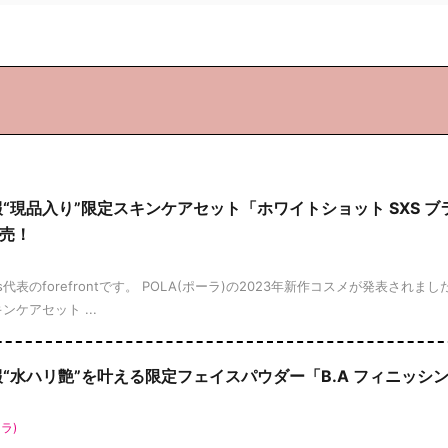
情報“現品入り”限定スキンケアセット「ホワイトショット SXS ブ
売！
ews代表のforefrontです。 POLA(ポーラ)の2023年新作コスメが発表されま
ケアセット ...
情報“水ハリ艶”を叶える限定フェイスパウダー「B.A フィニッシ
！
ラ)