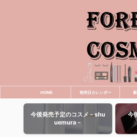
HOME
発売日カレンダー
新
今後発売予定のコスメ－shu
今
uemura－