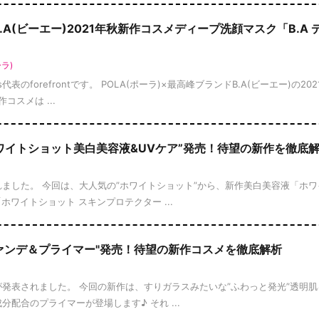
B.A(ビーエー)2021年秋新作コスメディープ洗顔マスク「B.A 
ーラ)
ws代表のforefrontです。 POLA(ポーラ)×最高峰ブランドB.A(ビーエー)の20
スメは ...
”ホワイトショット美白美容液&UVケア”発売！待望の新作を徹底
表されました。 今回は、大人気の”ホワイトショット”から、新作美白美容液「ホ
ホワイトショット スキンプロテクター ...
"ファンデ＆プライマー"発売！待望の新作コスメを徹底解析
情報が発表されました。 今回の新作は、すりガラスみたいな”ふわっと発光”透明
分配合のプライマーが登場します♪ それ ...