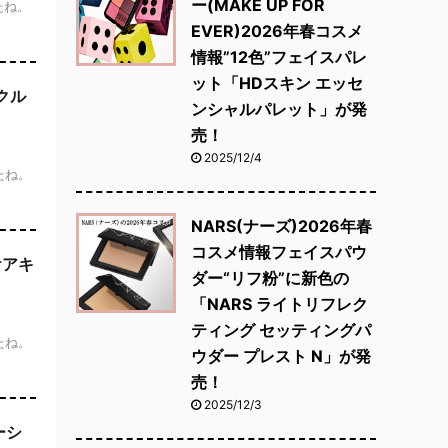
ー(MAKE UP FOR
したね。
EVER)2026年春コスメ
情報”12色”フェイスパレ
ット「HDスキン エッセ
クル
ンシャルパレット」が発
売！
2025/12/4
したね。
NARS(ナーズ)2026年春
コスメ情報フェイスパウ
ケアキ
ダー“リフ粉”に新色の
「NARS ライトリフレク
ティング セッティングパ
したね。
ウダー プレスト N」が発
売！
2025/12/3
ーシ