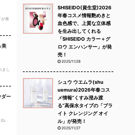
SHISEIDO(資生堂)2026
年春コスメ情報艶めきと
スメが発
血色感で、上質な立体感
を生み出してくれる
「SHISEIDO カラー＋グ
＆美
ロウ エンハンサー」が発
売！
2025/11/28
されまし
シュウ ウエムラ(shu
uemura)2026年春コス
ウダー
メ情報“くすみ澄み渡
る”高保水タイプの「ブラ
イト クレンジング オイ
たね。
ル」が発売！
2025/11/27