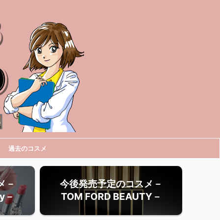
過去のコスメ
メ－
今後発売予定のコスメ－
ty－
TOM FORD BEAUTY－