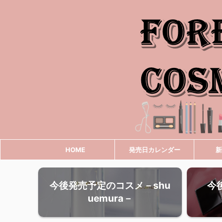
HOME
発売日カレンダー
新
今後発売予定のコスメ－shu
今
uemura－