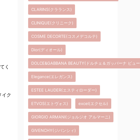
CLARINS(クラランス)
CLINIQUE(クリニーク)
COSME DECORTE(コスメデコルテ)
Dior(ディオール)
DOLCE&GABBANA BEAUTY(ドルチェ＆ガッバーナ ビュ
してく
Elegance(エレガンス)
ESTEE LAUDER(エスティローダー)
メイク
ETVOS(エトヴォス)
excel(エクセル)
GIORGIO ARMANI(ジョルジオ アルマーニ)
GIVENCHY(ジバンシィ)