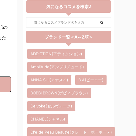
気になるコスメを検索♪
肌の
ブランド一覧＜A～Z順＞
った
ADDICTION(アディクション)
Amplitude(アンプリチュード)
ANNA SUI(アナスイ)
B.A(ビーエー)
BOBBI BROWN(ボビィブラウン)
Celvoke(セルヴォーク)
CHANEL(シャネル)
Cl'e de Peau Beaut'e(クレ・ド・ポーボーテ)