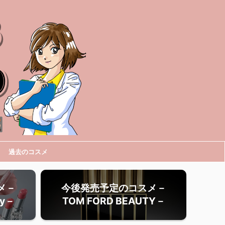
過去のコスメ
メ－
今後発売予定のコスメ－
ty－
TOM FORD BEAUTY－