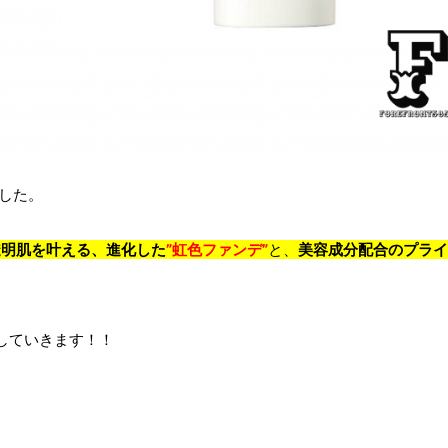
ました。
透明肌を叶える、進化した
”虹色ファンデ”
と、
美容成分配合のプライ
介していきます！！