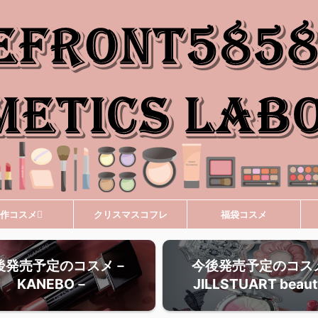
作コスメ
クリスマスコフレ
福袋コスメ
後発売予定のコスメ－
今後発売予定のコス
KANEBO－
JILLSTUART beau