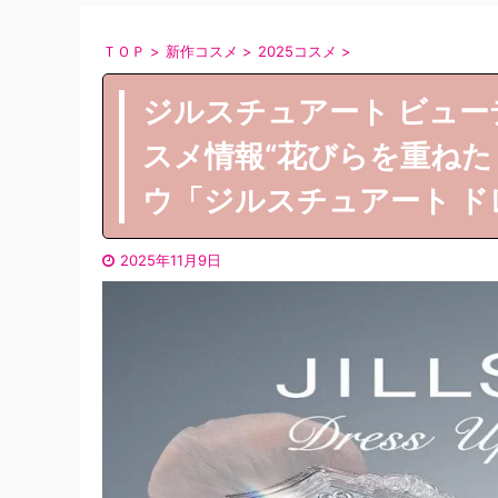
ＴＯＰ
>
新作コスメ
>
2025コスメ
>
ジルスチュアート ビューティ(J
スメ情報“花びらを重ねた
ウ「ジルスチュアート ド
2025年11月9日