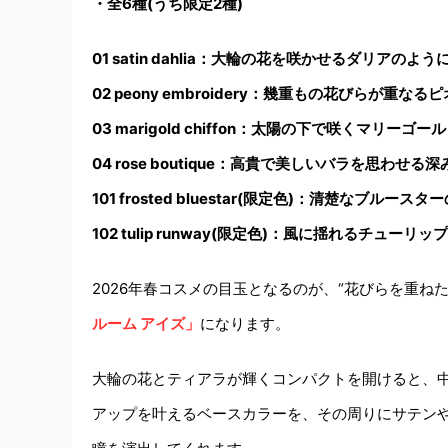
・全6種(うち限定2種)
01 satin dahlia：
大輪の花を咲かせるダリアのよう
02 peony embroidery：
幾重もの花びらが重なるピ
03 marigold chiffon：
太陽の下で咲くマリーゴール
04 rose boutique：
高貴で美しいバラを思わせる深
101 frosted bluestar(限定色)：
清楚なブルースター
102 tulip runway(限定色)：
風に揺れるチューリップ
2026年春コスメの目玉となるのが、“花びらを重ね
ルーム アイズ」
になります。
大輪の花とティアラが輝くコンパクトを開けると、
アップを叶えるベースカラーを、その周りにサテン