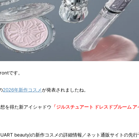
frontです。
の
2026年新作コスメ
が発表されましたね。
着想を得た新アイシャドウ
「ジルスチュアート ドレスドブルーム ア
TUART beauty)の新作コスメの詳細情報／ネット通販サイトの先