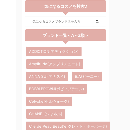
気になるコスメを検索♪
ブランド一覧＜A～Z順＞
ADDICTION(アディクション)
Amplitude(アンプリチュード)
ANNA SUI(アナスイ)
B.A(ビーエー)
BOBBI BROWN(ボビィブラウン)
Celvoke(セルヴォーク)
CHANEL(シャネル)
Cl'e de Peau Beaut'e(クレ・ド・ポーボーテ)