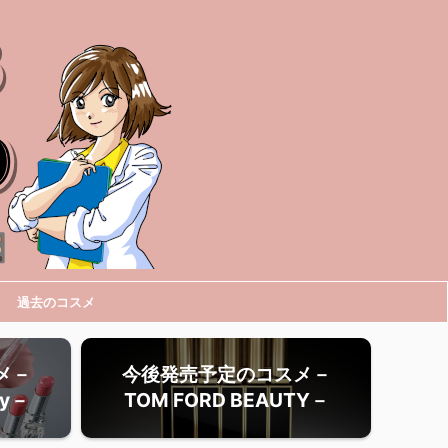
過去のコスメ
メ－
今後発売予定のコスメ－
ty－
TOM FORD BEAUTY－