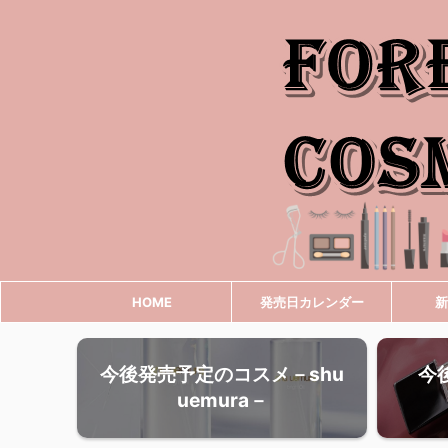
HOME
発売日カレンダー
新
今後発売予定のコスメ－shu
今
uemura－