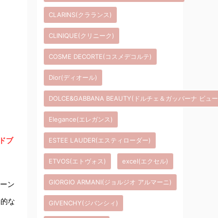
CLARINS(クラランス)
CLINIQUE(クリニーク)
COSME DECORTE(コスメデコルテ)
Dior(ディオール)
DOLCE&GABBANA BEAUTY(ドルチェ＆ガッバーナ ビュ
Elegance(エレガンス)
ドブ
ESTEE LAUDER(エスティローダー)
ETVOS(エトヴォス)
excel(エクセル)
GIORGIO ARMANI(ジョルジオ アルマーニ)
トーン
力的な
GIVENCHY(ジバンシィ)