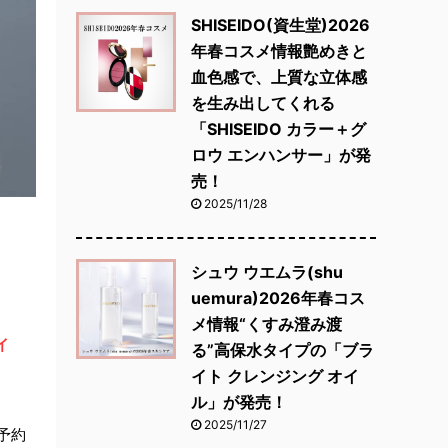
SHISEIDO(資生堂)2026
年春コスメ情報艶めきと
血色感で、上質な立体感
を生み出してくれる
「SHISEIDO カラー＋グ
ロウ エンハンサー」が発
売！
2025/11/28
シュウ ウエムラ(shu
uemura)2026年春コス
メ情報“くすみ澄み渡
イ
る”高保水タイプの「ブラ
イト クレンジング オイ
ル」が発売！
2025/11/27
行予約