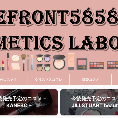
作コスメ
クリスマスコフレ
福袋コスメ
後発売予定のコスメ－
今後発売予定のコス
KANEBO－
JILLSTUART beau