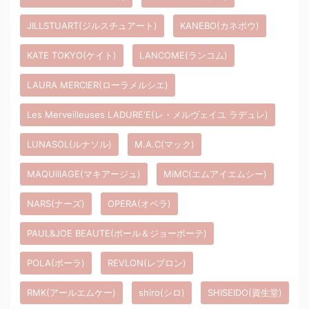
JILLSTUART(ジルスチュアート)
KANEBO(カネボウ)
KATE TOKYO(ケイト)
LANCOME(ランコム)
LAURA MERCIER(ローラメルシエ)
Les Merveilleuses LADURE'E(レ・メルヴェイユ ラデュレ)
LUNASOL(ルナソル)
M.A.C(マック)
MAQUillAGE(マキアージュ)
MiMC(エムアイエムシー)
NARS(ナーズ)
OPERA(オペラ)
PAUL&JOE BEAUTE(ポール＆ジョーボーテ)
POLA(ポーラ)
REVLON(レブロン)
RMK(アールエムケー)
shiro(シロ)
SHISEIDO(資生堂)