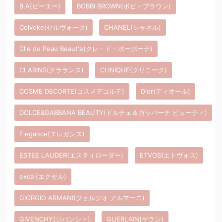
B.A(ビーエー)
BOBBI BROWN(ボビィブラウン)
Celvoke(セルヴォーク)
CHANEL(シャネル)
Cl'e de Peau Beaut'e(クレ・ド・ポーボーテ)
CLARINS(クラランス)
CLINIQUE(クリニーク)
COSME DECORTE(コスメデコルテ)
Dior(ディオール)
DOLCE&GABBANA BEAUTY(ドルチェ＆ガッバーナ ビューティ)
Elegance(エレガンス)
ESTEE LAUDER(エスティローダー)
ETVOS(エトヴォス)
excel(エクセル)
GIORGIO ARMANI(ジョルジオ アルマーニ)
GIVENCHY(ジバンシィ)
GUERLAIN(ゲラン)