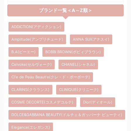
ブランド一覧＜A～Z順＞
ADDICTION(アディクション)
Amplitude(アンプリチュード)
ANNA SUI(アナスイ)
B.A(ビーエー)
BOBBI BROWN(ボビィブラウン)
Celvoke(セルヴォーク)
CHANEL(シャネル)
Cl'e de Peau Beaut'e(クレ・ド・ポーボーテ)
CLARINS(クラランス)
CLINIQUE(クリニーク)
COSME DECORTE(コスメデコルテ)
Dior(ディオール)
DOLCE&GABBANA BEAUTY(ドルチェ＆ガッバーナ ビューティ)
Elegance(エレガンス)