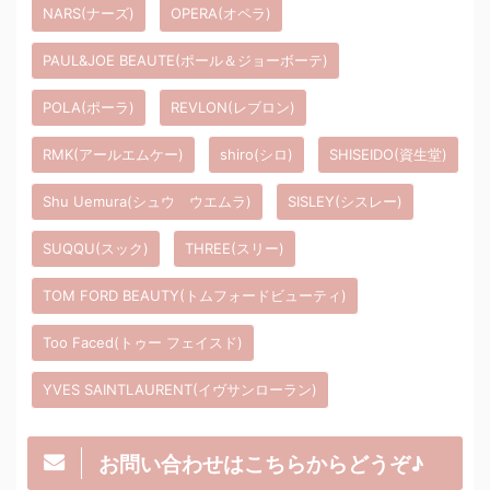
NARS(ナーズ)
OPERA(オペラ)
PAUL&JOE BEAUTE(ポール＆ジョーボーテ)
POLA(ポーラ)
REVLON(レブロン)
RMK(アールエムケー)
shiro(シロ)
SHISEIDO(資生堂)
Shu Uemura(シュウ ウエムラ)
SISLEY(シスレー)
SUQQU(スック)
THREE(スリー)
TOM FORD BEAUTY(トムフォードビューティ)
Too Faced(トゥー フェイスド)
YVES SAINTLAURENT(イヴサンローラン)
お問い合わせはこちらからどうぞ♪