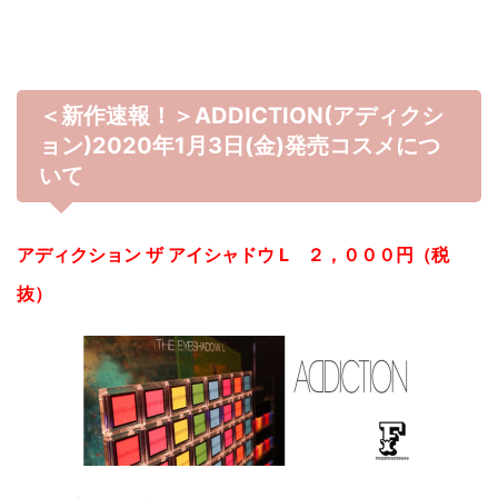
＜新作速報！＞ADDICTION(アディクシ
ョン)2020年1月3日(金)発売コスメにつ
いて
アディクション ザ アイシャドウ L ２，０００円（税
抜）