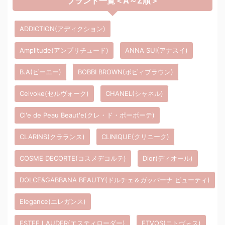
ブランド一覧＜A～Z順＞
ADDICTION(アディクション)
Amplitude(アンプリチュード)
ANNA SUI(アナスイ)
B.A(ビーエー)
BOBBI BROWN(ボビィブラウン)
Celvoke(セルヴォーク)
CHANEL(シャネル)
Cl'e de Peau Beaut'e(クレ・ド・ポーボーテ)
CLARINS(クラランス)
CLINIQUE(クリニーク)
COSME DECORTE(コスメデコルテ)
Dior(ディオール)
DOLCE&GABBANA BEAUTY(ドルチェ＆ガッバーナ ビューティ)
Elegance(エレガンス)
ESTEE LAUDER(エスティローダー)
ETVOS(エトヴォス)