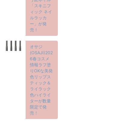
「スキニフ
ィック ネイ
ルラッカ
ー」が発
売！
オサジ
(OSAJI)202
6春コスメ
情報ラフ塗
りOKな美発
色リップス
ティック＆
ライラック
色ハイライ
ターが数量
限定で発
売！