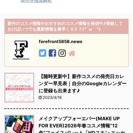
新作を徹底解析
新作のコスメ情報やおすすめのコスメ情報を発信中♪登録して
おけばいつでも最新情報を素早くＧＥＴ(*´ω｀*)
forefront5858.news
【随時更新中】新作コスメの発売日カレ
ンダー早見表｜自分のGoogleカレンダー
に登録も出来ます♪
2023/4/16
メイクアップフォーエバー(MAKE UP
FOR EVER)2026年春コスメ情報”12
色”フェイスパレット「HDスキン エッセ