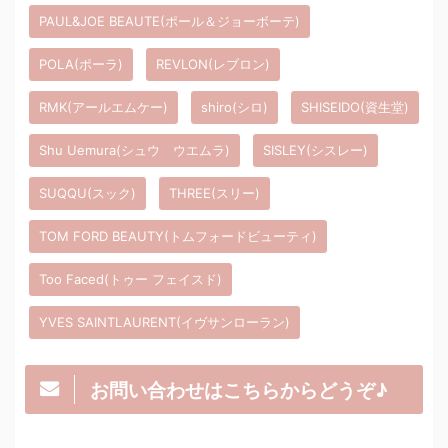
PAUL&JOE BEAUTE(ポール＆ジョーボーテ)
POLA(ポーラ)
REVLON(レブロン)
RMK(アールエムケー)
shiro(シロ)
SHISEIDO(資生堂)
Shu Uemura(シュウ ウエムラ)
SISLEY(シスレー)
SUQQU(スック)
THREE(スリー)
TOM FORD BEAUTY(トムフォードビューティ)
Too Faced(トゥー フェイスド)
YVES SAINTLAURENT(イヴサンローラン)
お問い合わせはこちらからどうぞ♪