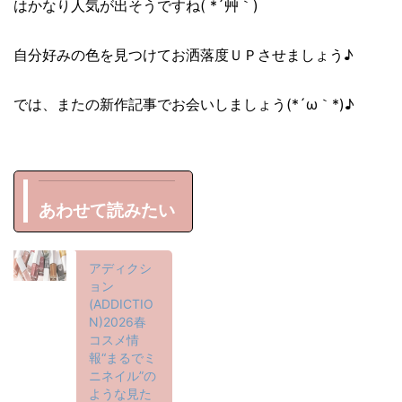
はかなり人気が出そうですね( *´艸｀)
自分好みの色を見つけてお洒落度ＵＰさせましょう♪
では、またの新作記事でお会いしましょう(*´ω｀*)♪
あわせて読みたい
アディクシ
ョン
(ADDICTIO
N)2026春
コスメ情
報“まるでミ
ニネイル”の
ような見た