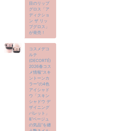
目のリップ
グロス「ア
ディクショ
ン ザ リッ
プグロス」
が発売！
コスメデコ
ルテ
(DECORTÉ)
2026春コス
メ情報“スキ
ントーンカ
ラー”の4色
アイシャド
ウ「スキン
シャドウ デ
ザイニング
パレット」
&“ベージュ
の気品”を纏
う艶ネイル