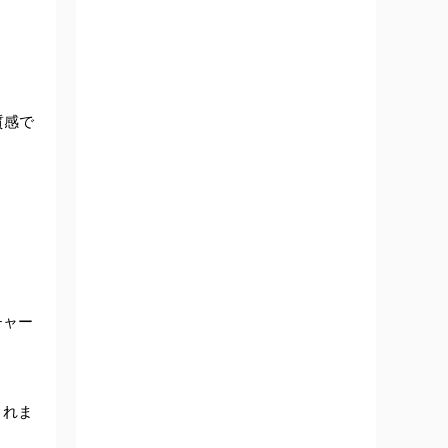
質感で
チャー
くれま