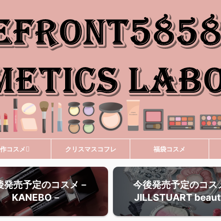
作コスメ
クリスマスコフレ
福袋コスメ
後発売予定のコスメ－
今後発売予定のコス
KANEBO－
JILLSTUART beau