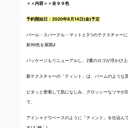
＜＜内容＞＞全９９色
予約開始日：2020年8月14日(金)予定
パール・スパークル・マットと3つのテクスチャーに
新99色を展開♪
パッケージもリニューアルし、2重のロゴが浮かび上がる
新テクスチャーの「ティント」は、バームのような
ピタッと密着して肌になじみ、グロッシーなツヤが目
で、
アイシャドウベースのように「ティント」を仕込んで
す( *´艸｀)