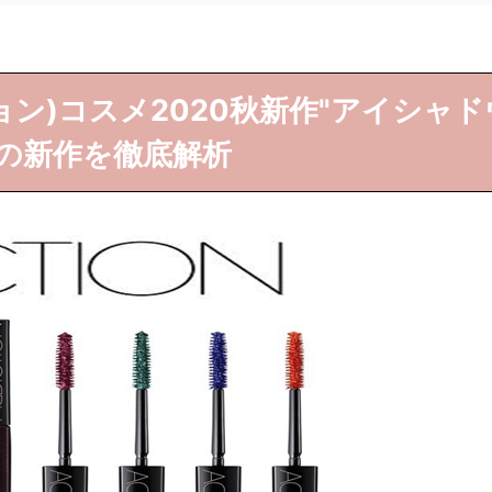
ション)コスメ2020秋新作"アイシャド
の新作を徹底解析