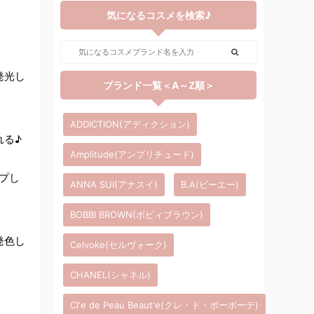
気になるコスメを検索♪
発光し
ブランド一覧＜A～Z順＞
ADDICTION(アディクション)
れる♪
Amplitude(アンプリチュード)
ップし
ANNA SUI(アナスイ)
B.A(ビーエー)
BOBBI BROWN(ボビィブラウン)
発色し
Celvoke(セルヴォーク)
CHANEL(シャネル)
Cl'e de Peau Beaut'e(クレ・ド・ポーボーテ)