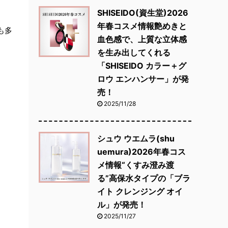
SHISEIDO(資生堂)2026
年春コスメ情報艶めきと
も多
血色感で、上質な立体感
を生み出してくれる
「SHISEIDO カラー＋グ
ロウ エンハンサー」が発
売！
2025/11/28
シュウ ウエムラ(shu
uemura)2026年春コス
メ情報“くすみ澄み渡
る”高保水タイプの「ブラ
イト クレンジング オイ
ル」が発売！
2025/11/27