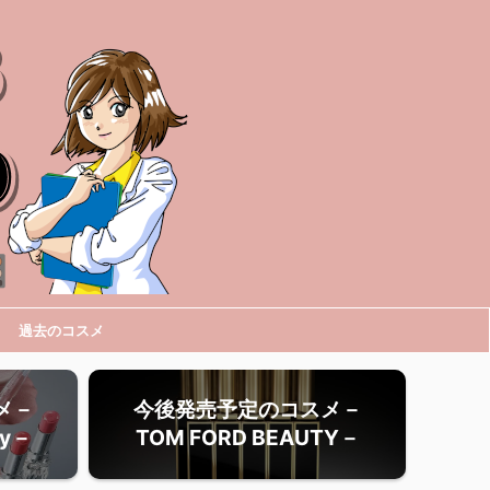
過去のコスメ
メ－
今後発売予定のコスメ－
ty－
TOM FORD BEAUTY－