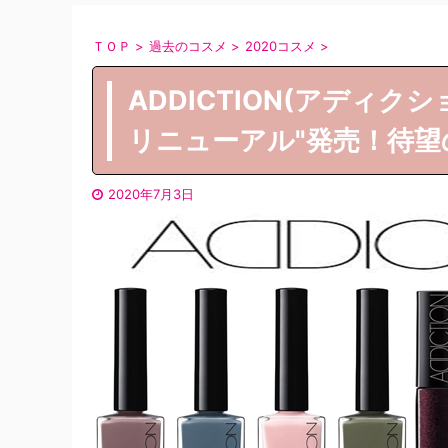
ＴＯＰ
>
過去のコスメ
>
2020コスメ
>
ADDICTION(アディク
リニューアル"発売！待望
2020年7月3日