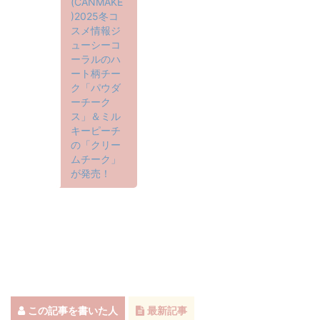
(CANMAKE
)2025冬コ
スメ情報ジ
ューシーコ
ーラルのハ
ート柄チー
ク「パウダ
ーチーク
ス」＆ミル
キーピーチ
の「クリー
ムチーク」
が発売！
この記事を書いた人
最新記事