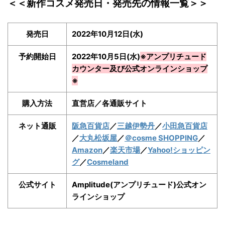
＜＜新作コスメ発売日・発売先の情報一覧＞＞
発売日
2022年10月12日(水)
予約開始日
2022年10月5日(水)
※アンプリチュード
カウンター及び公式オンラインショップ
※
購入方法
直営店／各通販サイト
ネット通販
阪急百貨店
／
三越伊勢丹
／
小田急百貨店
／
大丸松坂屋
／
＠cosme SHOPPING
／
Amazon
／
楽天市場
／
Yahoo!ショッピン
グ
／
Cosmeland
公式サイト
Amplitude(アンプリチュード)公式オン
ラインショップ