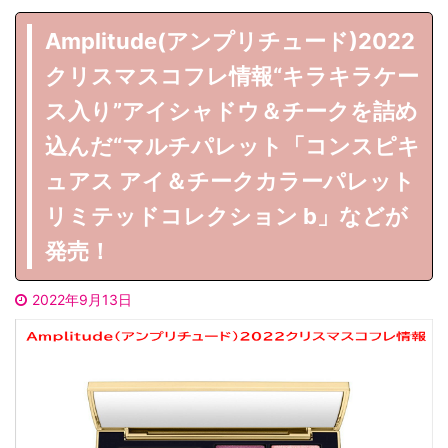
Amplitude(アンプリチュード)2022
クリスマスコフレ情報“キラキラケー
ス入り”アイシャドウ＆チークを詰め
込んだ“マルチパレット「コンスピキ
ュアス アイ＆チークカラーパレット
リミテッドコレクション b」などが
発売！
2022年9月13日