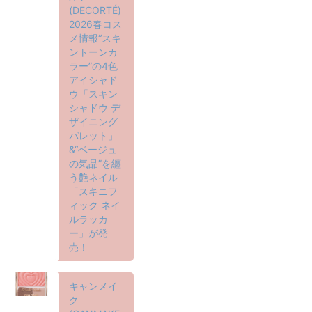
(DECORTÉ)
2026春コス
メ情報“スキ
ントーンカ
ラー”の4色
アイシャド
ウ「スキン
シャドウ デ
ザイニング
パレット」
&“ベージュ
の気品”を纏
う艶ネイル
「スキニフ
ィック ネイ
ルラッカ
ー」が発
売！
キャンメイ
ク