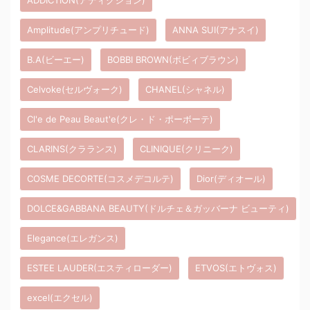
Amplitude(アンプリチュード)
ANNA SUI(アナスイ)
B.A(ビーエー)
BOBBI BROWN(ボビィブラウン)
Celvoke(セルヴォーク)
CHANEL(シャネル)
Cl'e de Peau Beaut'e(クレ・ド・ポーボーテ)
CLARINS(クラランス)
CLINIQUE(クリニーク)
COSME DECORTE(コスメデコルテ)
Dior(ディオール)
DOLCE&GABBANA BEAUTY(ドルチェ＆ガッバーナ ビューティ)
Elegance(エレガンス)
ESTEE LAUDER(エスティローダー)
ETVOS(エトヴォス)
excel(エクセル)