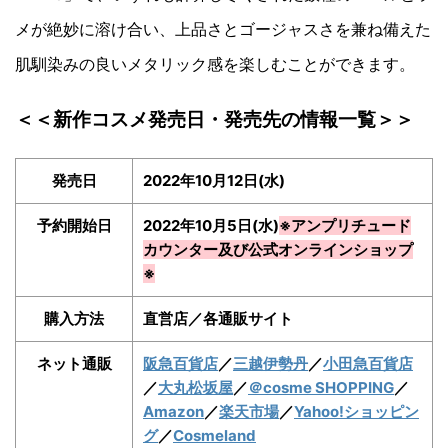
メが絶妙に溶け合い、上品さとゴージャスさを兼ね備えた
肌馴染みの良いメタリック感を楽しむことができます。
＜＜新作コスメ発売日・発売先の情報一覧＞＞
発売日
2022年10月12日(水)
予約開始日
2022年10月5日(水)
※アンプリチュード
カウンター及び公式オンラインショップ
※
購入方法
直営店／各通販サイト
ネット通販
阪急百貨店
／
三越伊勢丹
／
小田急百貨店
／
大丸松坂屋
／
＠cosme SHOPPING
／
Amazon
／
楽天市場
／
Yahoo!ショッピン
グ
／
Cosmeland