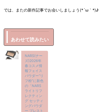
では、またの新作記事でお会いしましょう(*´ω｀*)♪
あわせて読みたい
NARS(ナー
ズ)2026年
春コスメ情
報フェイス
パウダー“リ
フ粉”に新色
の「NARS
ライトリフ
レクティン
グ セッティ
ングパウダ
ー プレスト