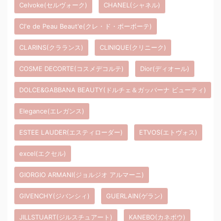
Celvoke(セルヴォーク)
CHANEL(シャネル)
Cl'e de Peau Beaut'e(クレ・ド・ポーボーテ)
CLARINS(クラランス)
CLINIQUE(クリニーク)
COSME DECORTE(コスメデコルテ)
Dior(ディオール)
DOLCE&GABBANA BEAUTY(ドルチェ＆ガッバーナ ビューティ)
Elegance(エレガンス)
ESTEE LAUDER(エスティローダー)
ETVOS(エトヴォス)
excel(エクセル)
GIORGIO ARMANI(ジョルジオ アルマーニ)
GIVENCHY(ジバンシィ)
GUERLAIN(ゲラン)
JILLSTUART(ジルスチュアート)
KANEBO(カネボウ)