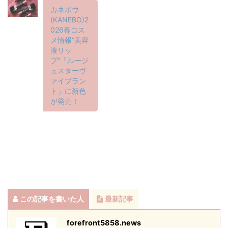
カネボウ
(KANEBO)2
026春コス
メ情報“美容
液リッ
プ”「ルージ
ュスターヴ
ァイブラン
ト」に新色
が発売！
この記事を書いた人
最新記事
forefront5858.news