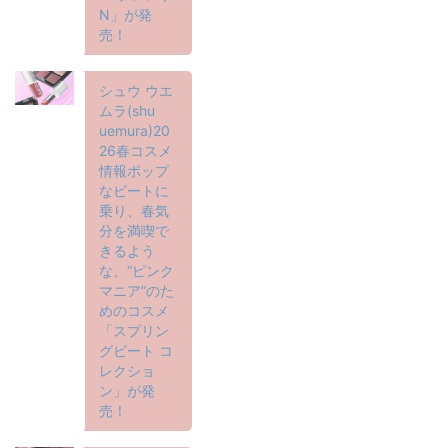
N」が発
売！
シュウ ウエ
ムラ(shu
uemura)20
26春コスメ
情報ポップ
なビートに
乗り、春気
分を満喫で
きるよう
な、“ピンク
マニア”のた
めのコスメ
「スプリン
グビート コ
レクショ
ン」が発
売！