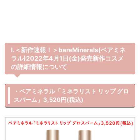
Ⅰ.＜新作速報！＞bareMinerals(ベアミネ
ラル)2022年4月1日(金)発売新作コスメ
の詳細情報について
・ベアミネラル「ミネラリスト リップ グロ
スバーム」3,520円(税込)