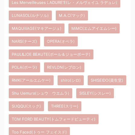
Les Merveilleuses LADURE'E(レ・メルヴェイユ ラデュレ)
LUNASOL(ルナソル)
M.A.C(マック)
MAQUillAGE(マキアージュ)
MiMC(エムアイエムシー)
NARS(ナーズ)
OPERA(オペラ)
PAUL&JOE BEAUTE(ポール＆ジョーボーテ)
POLA(ポーラ)
REVLON(レブロン)
RMK(アールエムケー)
shiro(シロ)
SHISEIDO(資生堂)
Shu Uemura(シュウ ウエムラ)
SISLEY(シスレー)
SUQQU(スック)
THREE(スリー)
TOM FORD BEAUTY(トムフォードビューティ)
Too Faced(トゥー フェイスド)