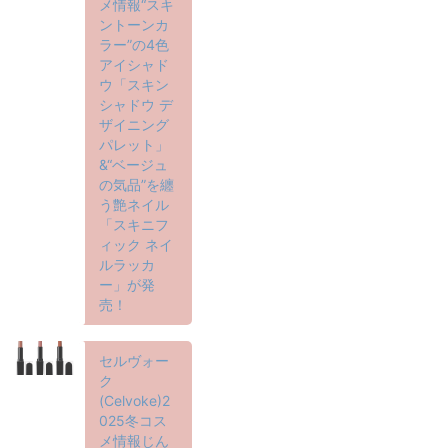
メ情報“スキ
ントーンカ
ラー”の4色
アイシャド
ウ「スキン
シャドウ デ
ザイニング
パレット」
&“ベージュ
の気品”を纏
う艶ネイル
「スキニフ
ィック ネイ
ルラッカ
ー」が発
売！
セルヴォー
ク
(Celvoke)2
025冬コス
メ情報じん