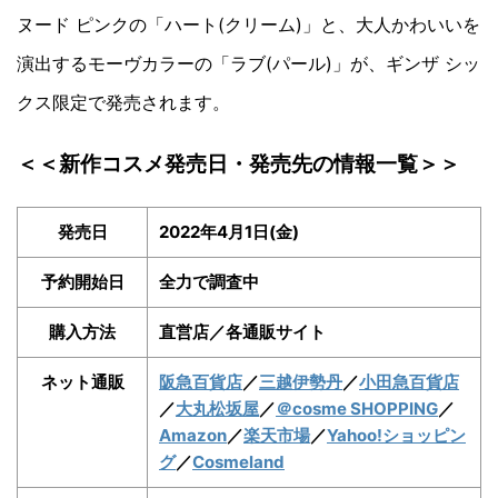
ヌード ピンクの「ハート(クリーム)」と、大人かわいいを
演出するモーヴカラーの「ラブ(パール)」が、ギンザ シッ
クス限定で発売されます。
＜＜新作コスメ発売日・発売先の情報一覧＞＞
発売日
2022年4月1日(金)
予約開始日
全力で調査中
購入方法
直営店／各通販サイト
ネット通販
阪急百貨店
／
三越伊勢丹
／
小田急百貨店
／
大丸松坂屋
／
＠cosme SHOPPING
／
Amazon
／
楽天市場
／
Yahoo!ショッピン
グ
／
Cosmeland