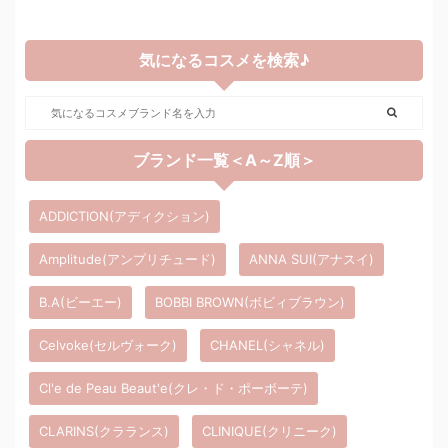
気になるコスメを検索♪
ブランド一覧＜A～Z順＞
ADDICTION(アディクション)
Amplitude(アンプリチュード)
ANNA SUI(アナスイ)
B.A(ビーエー)
BOBBI BROWN(ボビィブラウン)
Celvoke(セルヴォーク)
CHANEL(シャネル)
Cl'e de Peau Beaut'e(クレ・ド・ポーボーテ)
CLARINS(クラランス)
CLINIQUE(クリニーク)