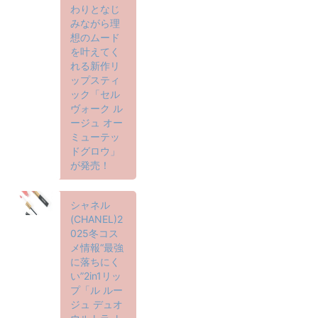
わりとなじ
みながら理
想のムード
を叶えてく
れる新作リ
ップスティ
ック「セル
ヴォーク ル
ージュ オー
ミューテッ
ドグロウ」
が発売！
シャネル
(CHANEL)2
025冬コス
メ情報“最強
に落ちにく
い”2in1リッ
プ「ル ルー
ジュ デュオ