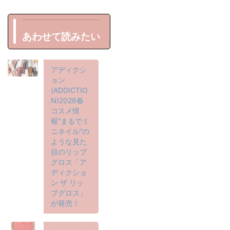
あわせて読みたい
アディクシ
ョン
(ADDICTIO
N)2026春
コスメ情
報“まるでミ
ニネイル”の
ような見た
目のリップ
グロス「ア
ディクショ
ン ザ リッ
プグロス」
が発売！