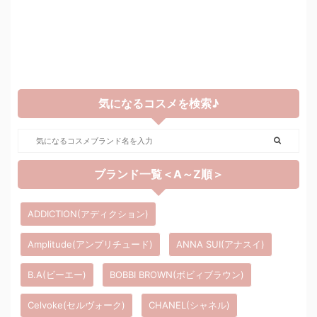
気になるコスメを検索♪
ブランド一覧＜A～Z順＞
ADDICTION(アディクション)
Amplitude(アンプリチュード)
ANNA SUI(アナスイ)
B.A(ビーエー)
BOBBI BROWN(ボビィブラウン)
Celvoke(セルヴォーク)
CHANEL(シャネル)