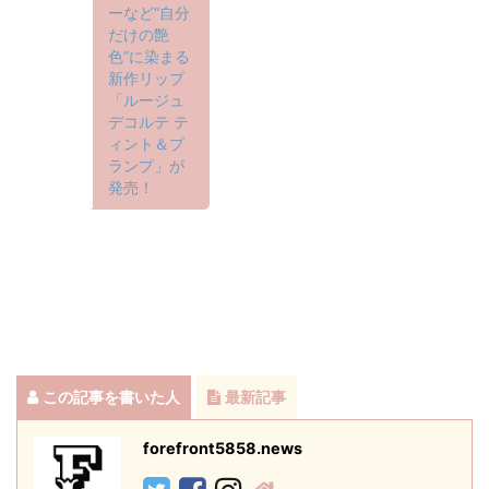
ーなど“自分
だけの艶
色”に染まる
新作リップ
「ルージュ
デコルテ テ
ィント＆プ
ランプ」が
発売！
この記事を書いた人
最新記事
forefront5858.news