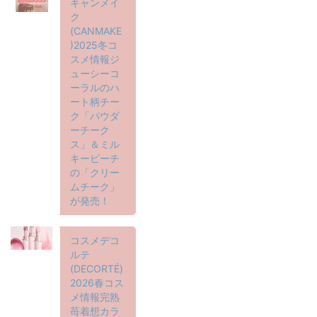
キャンメイ
ク
(CANMAKE
)2025冬コ
スメ情報ジ
ューシーコ
ーラルのハ
ート柄チー
ク「パウダ
ーチーク
ス」＆ミル
キーピーチ
の「クリー
ムチーク」
が発売！
コスメデコ
ルテ
(DECORTÉ)
2026春コス
メ情報完熟
苺着想カラ