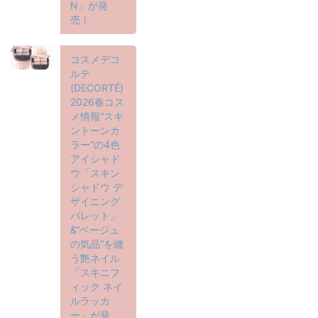
N」が発
売！
コスメデコ
ルテ
(DECORTÉ)
2026春コス
メ情報“スキ
ントーンカ
ラー”の4色
アイシャド
ウ「スキン
シャドウ デ
ザイニング
パレット」
&“ベージュ
の気品”を纏
う艶ネイル
「スキニフ
ィック ネイ
ルラッカ
ー」が発