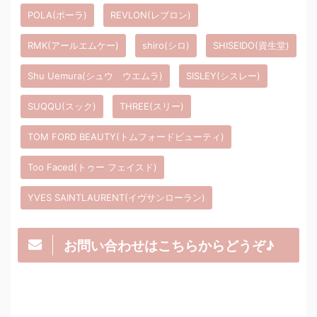
POLA(ポーラ)
REVLON(レブロン)
RMK(アールエムケー)
shiro(シロ)
SHISEIDO(資生堂)
Shu Uemura(シュウ ウエムラ)
SISLEY(シスレー)
SUQQU(スック)
THREE(スリー)
TOM FORD BEAUTY(トムフォードビューティ)
Too Faced(トゥー フェイスド)
YVES SAINTLAURENT(イヴサンローラン)
お問い合わせはこちらからどうぞ♪