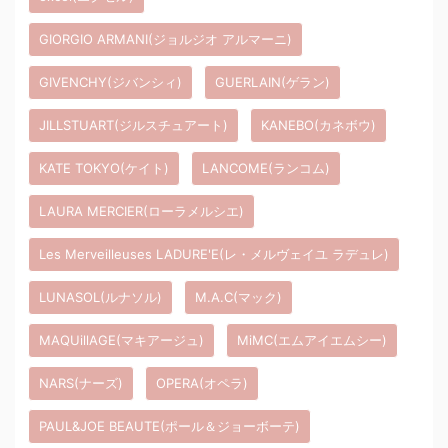
GIORGIO ARMANI(ジョルジオ アルマーニ)
GIVENCHY(ジバンシィ)
GUERLAIN(ゲラン)
JILLSTUART(ジルスチュアート)
KANEBO(カネボウ)
KATE TOKYO(ケイト)
LANCOME(ランコム)
LAURA MERCIER(ローラメルシエ)
Les Merveilleuses LADURE'E(レ・メルヴェイユ ラデュレ)
LUNASOL(ルナソル)
M.A.C(マック)
MAQUillAGE(マキアージュ)
MiMC(エムアイエムシー)
NARS(ナーズ)
OPERA(オペラ)
PAUL&JOE BEAUTE(ポール＆ジョーボーテ)