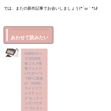
では、またの新作記事でお会いしましょう(*´ω｀*)♪
あわせて読みたい
NARS(ナー
ズ)2026年
春コスメ情
報フェイス
パウダー“リ
フ粉”に新色
の「NARS
ライトリフ
レクティン
グ セッティ
ングパウダ
ー プレスト