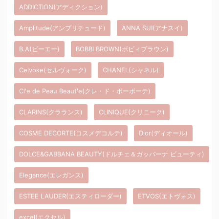
ADDICTION(アディクション)
Amplitude(アンプリチュード)
ANNA SUI(アナスイ)
B.A(ビーエー)
BOBBI BROWN(ボビィブラウン)
Celvoke(セルヴォーク)
CHANEL(シャネル)
Cl'e de Peau Beaut'e(クレ・ド・ポーボーテ)
CLARINS(クラランス)
CLINIQUE(クリニーク)
COSME DECORTE(コスメデコルテ)
Dior(ディオール)
DOLCE&GABBANA BEAUTY(ドルチェ＆ガッバーナ ビューティ)
Elegance(エレガンス)
ESTEE LAUDER(エスティローダー)
ETVOS(エトヴォス)
excel(エクセル)