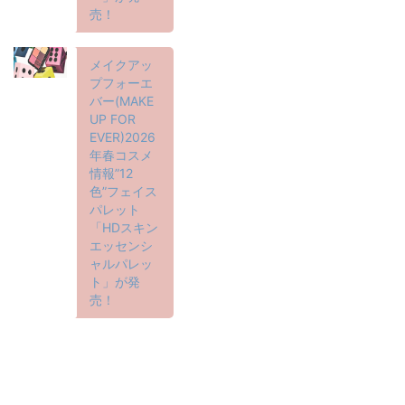
売！
メイクアッ
プフォーエ
バー(MAKE
UP FOR
EVER)2026
年春コスメ
情報”12
色”フェイス
パレット
「HDスキン
エッセンシ
ャルパレッ
ト」が発
売！