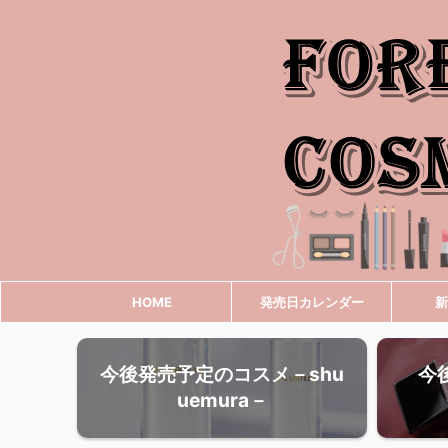
HOME
発売日カレンダー
新
今後発売予定のコスメ－shu
今
uemura－