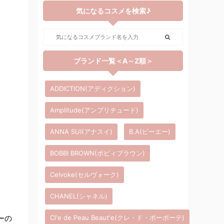
気になるコスメを検索♪
ブランド一覧＜A～Z順＞
ADDICTION(アディクション)
Amplitude(アンプリチュード)
ANNA SUI(アナスイ)
B.A(ビーエー)
BOBBI BROWN(ボビィブラウン)
Celvoke(セルヴォーク)
CHANEL(シャネル)
ーの
Cl'e de Peau Beaut'e(クレ・ド・ポーボーテ)