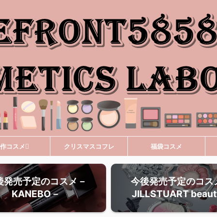
作コスメ
クリスマスコフレ
福袋コスメ
後発売予定のコスメ－
今後発売予定のコス
KANEBO－
JILLSTUART beau