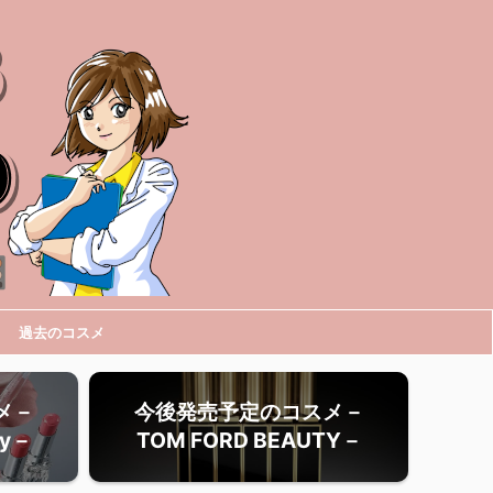
過去のコスメ
メ－
今後発売予定のコスメ－
ty－
TOM FORD BEAUTY－