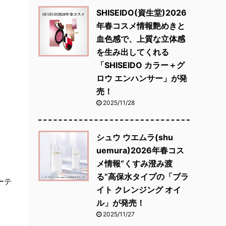
SHISEIDO(資生堂)2026
年春コスメ情報艶めきと
血色感で、上質な立体感
を生み出してくれる
「SHISEIDO カラー＋グ
ロウ エンハンサー」が発
売！
2025/11/28
シュウ ウエムラ(shu
uemura)2026年春コス
メ情報“くすみ澄み渡
る”高保水タイプの「ブラ
ーテ
イト クレンジング オイ
ル」が発売！
2025/11/27