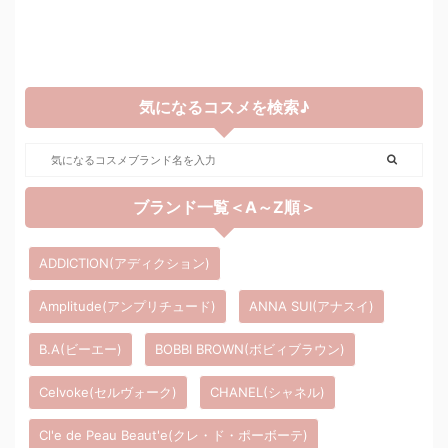
気になるコスメを検索♪
ブランド一覧＜A～Z順＞
ADDICTION(アディクション)
Amplitude(アンプリチュード)
ANNA SUI(アナスイ)
B.A(ビーエー)
BOBBI BROWN(ボビィブラウン)
Celvoke(セルヴォーク)
CHANEL(シャネル)
Cl'e de Peau Beaut'e(クレ・ド・ポーボーテ)