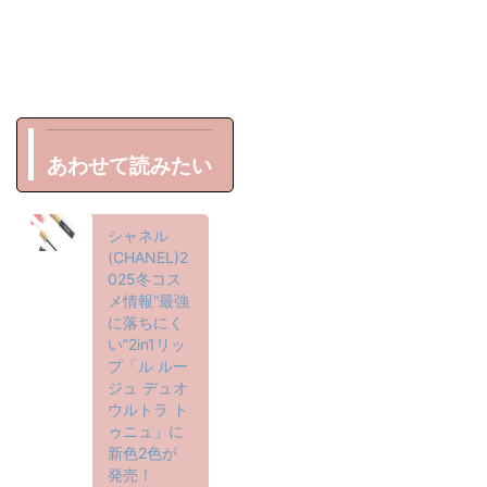
あわせて読みたい
シャネル
(CHANEL)2
025冬コス
メ情報“最強
に落ちにく
い”2in1リッ
プ「ル ルー
ジュ デュオ
ウルトラ ト
ゥニュ」に
新色2色が
発売！