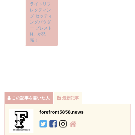
ライトリフ
レクティン
グ セッティ
ングパウダ
ー プレスト
N」が発
売！
この記事を書いた人
最新記事
forefront5858.news