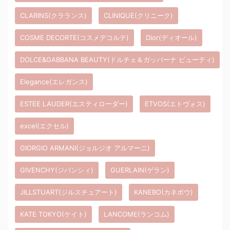
CLARINS(クラランス)
CLINIQUE(クリニーク)
COSME DECORTE(コスメデコルテ)
Dior(ディオール)
DOLCE&GABBANA BEAUTY(ドルチェ＆ガッバーナ ビューティ)
Elegance(エレガンス)
ESTEE LAUDER(エスティローダー)
ETVOS(エトヴォス)
excel(エクセル)
GIORGIO ARMANI(ジョルジオ アルマーニ)
GIVENCHY(ジバンシィ)
GUERLAIN(ゲラン)
JILLSTUART(ジルスチュアート)
KANEBO(カネボウ)
KATE TOKYO(ケイト)
LANCOME(ランコム)