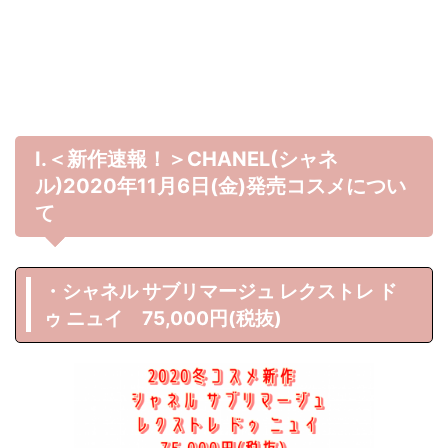
Ⅰ.＜新作速報！＞CHANEL(シャネ
ル)2020年11月6日(金)発売コスメについ
て
・シャネル サブリマージュ レクストレ ド
ゥ ニュイ 75,000円(税抜)