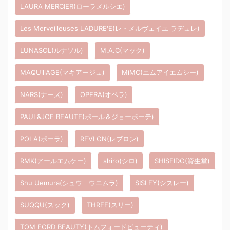
LAURA MERCIER(ローラメルシエ)
Les Merveilleuses LADURE'E(レ・メルヴェイユ ラデュレ)
LUNASOL(ルナソル)
M.A.C(マック)
MAQUillAGE(マキアージュ)
MiMC(エムアイエムシー)
NARS(ナーズ)
OPERA(オペラ)
PAUL&JOE BEAUTE(ポール＆ジョーボーテ)
POLA(ポーラ)
REVLON(レブロン)
RMK(アールエムケー)
shiro(シロ)
SHISEIDO(資生堂)
Shu Uemura(シュウ ウエムラ)
SISLEY(シスレー)
SUQQU(スック)
THREE(スリー)
TOM FORD BEAUTY(トムフォードビューティ)