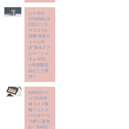
シャネル
(CHANEL)2
025クリス
マスコフレ
情報“彗星チ
ャーム付
き”香水スプ
レー「シャ
ネル N°5」
が特別限定
品として発
売！
NARS(ナー
ズ)2026年
春コスメ情
報フェイス
パウダー“リ
フ粉”に新色
の「NARS