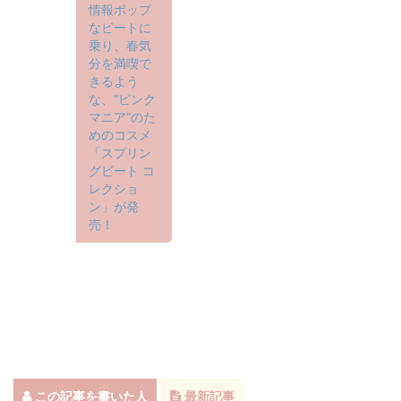
情報ポップ
なビートに
乗り、春気
分を満喫で
きるよう
な、“ピンク
マニア”のた
めのコスメ
「スプリン
グビート コ
レクショ
ン」が発
売！
この記事を書いた人
最新記事