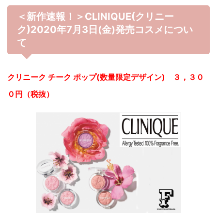
＜新作速報！＞CLINIQUE(クリニー
ク)2020年7月3日(金)発売コスメについ
て
クリニーク チーク ポップ(数量限定デザイン) ３，３０
０円（税抜）