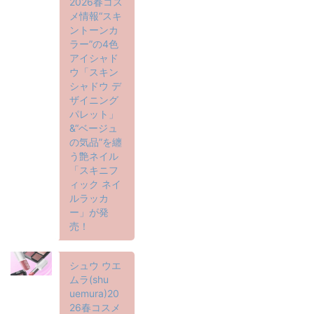
2026春コス
メ情報“スキ
ントーンカ
ラー”の4色
アイシャド
ウ「スキン
シャドウ デ
ザイニング
パレット」
&“ベージュ
の気品”を纏
う艶ネイル
「スキニフ
ィック ネイ
ルラッカ
ー」が発
売！
シュウ ウエ
ムラ(shu
uemura)20
26春コスメ