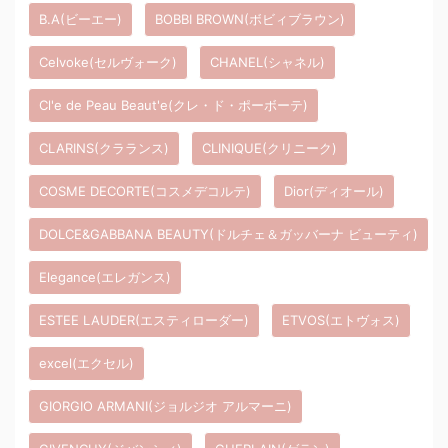
B.A(ビーエー)
BOBBI BROWN(ボビィブラウン)
Celvoke(セルヴォーク)
CHANEL(シャネル)
Cl'e de Peau Beaut'e(クレ・ド・ポーボーテ)
CLARINS(クラランス)
CLINIQUE(クリニーク)
COSME DECORTE(コスメデコルテ)
Dior(ディオール)
DOLCE&GABBANA BEAUTY(ドルチェ＆ガッバーナ ビューティ)
Elegance(エレガンス)
ESTEE LAUDER(エスティローダー)
ETVOS(エトヴォス)
excel(エクセル)
GIORGIO ARMANI(ジョルジオ アルマーニ)