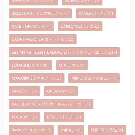
GIVENCHY(ジバンシィ)
GUERLAIN(ゲラン)
JILLSTUART(ジルスチュアート)
KANEBO(カネボウ)
KATE TOKYO(ケイト)
LANCOME(ランコム)
LAURA MERCIER(ローラメルシエ)
Les Merveilleuses LADURE'E(レ・メルヴェイユ ラデュレ)
LUNASOL(ルナソル)
M.A.C(マック)
MAQUillAGE(マキアージュ)
MiMC(エムアイエムシー)
NARS(ナーズ)
OPERA(オペラ)
PAUL&JOE BEAUTE(ポール＆ジョーボーテ)
POLA(ポーラ)
REVLON(レブロン)
RMK(アールエムケー)
shiro(シロ)
SHISEIDO(資生堂)