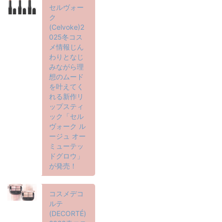
セルヴォー
ク
(Celvoke)2
025冬コス
メ情報じん
わりとなじ
みながら理
想のムード
を叶えてく
れる新作リ
ップスティ
ック「セル
ヴォーク ル
ージュ オー
ミューテッ
ドグロウ」
が発売！
コスメデコ
ルテ
(DECORTÉ)