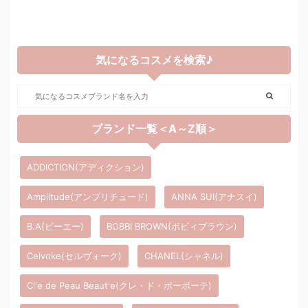
気になるコスメを検索♪
ブランド一覧＜A～Z順＞
ADDICTION(アディクション)
Amplitude(アンプリチュード)
ANNA SUI(アナスイ)
B.A(ビーエー)
BOBBI BROWN(ボビィブラウン)
Celvoke(セルヴォーク)
CHANEL(シャネル)
Cl'e de Peau Beaut'e(クレ・ド・ポーボーテ)