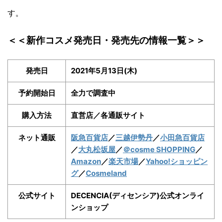
す。
＜＜新作コスメ発売日・発売先の情報一覧＞＞
発売日
2021年5月13日(木)
予約開始日
全力で調査中
購入方法
直営店／各通販サイト
ネット通販
阪急百貨店
／
三越伊勢丹
／
小田急百貨店
／
大丸松坂屋
／
＠cosme SHOPPING
／
Amazon
／
楽天市場
／
Yahoo!ショッピン
グ
／
Cosmeland
公式サイト
DECENCIA(ディセンシア)公式オンライ
ンショップ