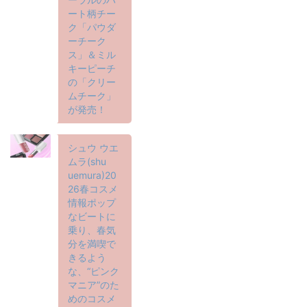
ート柄チー
ク「パウダ
ーチーク
ス」＆ミル
キーピーチ
の「クリー
ムチーク」
が発売！
シュウ ウエ
ムラ(shu
uemura)20
26春コスメ
情報ポップ
なビートに
乗り、春気
分を満喫で
きるよう
な、“ピンク
マニア”のた
めのコスメ