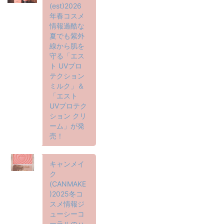
(est)2026
年春コスメ
情報過酷な
夏でも紫外
線から肌を
守る「エス
ト UVプロ
テクション
ミルク」＆
「エスト
UVプロテク
ション クリ
ーム」が発
売！
キャンメイ
ク
(CANMAKE
)2025冬コ
スメ情報ジ
ューシーコ
ーラルのハ