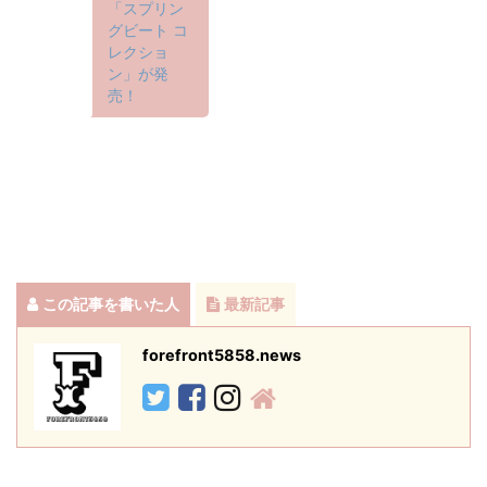
「スプリン
グビート コ
レクショ
ン」が発
売！
この記事を書いた人
最新記事
forefront5858.news