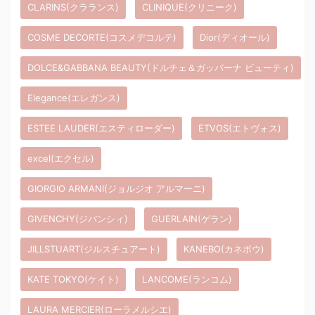
CLARINS(クラランス)
CLINIQUE(クリニーク)
COSME DECORTE(コスメデコルテ)
Dior(ディオール)
DOLCE&GABBANA BEAUTY(ドルチェ＆ガッバーナ ビューティ)
Elegance(エレガンス)
ESTEE LAUDER(エスティローダー)
ETVOS(エトヴォス)
excel(エクセル)
GIORGIO ARMANI(ジョルジオ アルマーニ)
GIVENCHY(ジバンシィ)
GUERLAIN(ゲラン)
JILLSTUART(ジルスチュアート)
KANEBO(カネボウ)
KATE TOKYO(ケイト)
LANCOME(ランコム)
LAURA MERCIER(ローラメルシエ)