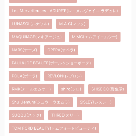
Les Merveilleuses LADURE'E(レ・メルヴェイユ ラデュレ)
LUNASOL(ルナソル)
M.A.C(マック)
MAQUillAGE(マキアージュ)
MiMC(エムアイエムシー)
NARS(ナーズ)
OPERA(オペラ)
PAUL&JOE BEAUTE(ポール＆ジョーボーテ)
POLA(ポーラ)
REVLON(レブロン)
RMK(アールエムケー)
shiro(シロ)
SHISEIDO(資生堂)
Shu Uemura(シュウ ウエムラ)
SISLEY(シスレー)
SUQQU(スック)
THREE(スリー)
TOM FORD BEAUTY(トムフォードビューティ)