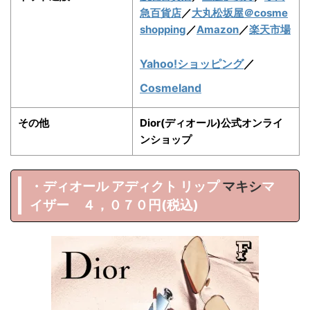
急百貨店
／
大丸松坂屋
＠cosme
shopping
／
Amazon
／
楽天市場
Yahoo!ショッピング
／
Cosmeland
その他
Dior(ディオール)公式オンライ
ンショップ
・ディオール アディクト リップ
マキシ
マ
イザー ４，０７０円(税込)