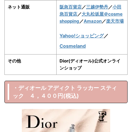
ネット通販
阪急百貨店
／
三越伊勢丹
／
小田
急百貨店
／
大丸松坂屋
＠cosme
shopping
／
Amazon
／
楽天市場
Yahoo!ショッピング
／
Cosmeland
その他
Dior(ディオール)公式オンライ
ンショップ
・ディオール アディクト ラッカー スティ
ック ４，４００円(税込)