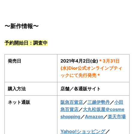
〜新作情報〜
予約開始日：調査中
発売日
2021年4月2日(金)
＊3月31日
(水)Dior公式オンラインブティ
ックにて先行発売＊
購入方法
店舗／各通販サイト
ネット通販
阪急百貨店
／
三越伊勢丹
／
小田
急百貨店
／
大丸松坂屋
＠cosme
shopping
／
Amazon
／
楽天市場
Yahoo!ショッピング
／