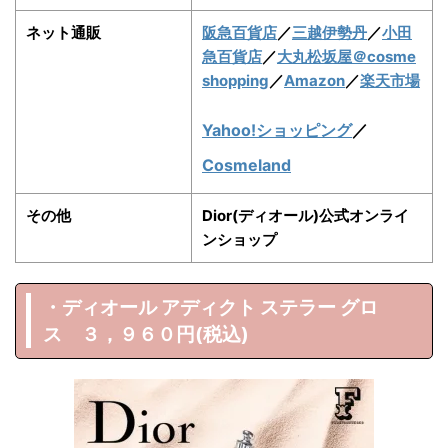
ネット通販
阪急百貨店
／
三越伊勢丹
／
小田
急百貨店
／
大丸松坂屋
＠cosme
shopping
／
Amazon
／
楽天市場
Yahoo!ショッピング
／
Cosmeland
その他
Dior(ディオール)公式オンライ
ンショップ
・ディオール アディクト ステラー グロ
ス ３，９６０円(税込)