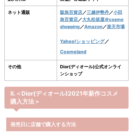
ネット通販
阪急百貨店
／
三越伊勢丹
／
小田
急百貨店
／
大丸松坂屋
＠cosme
shopping
／
Amazon
／
楽天市場
Yahoo!ショッピング
／
Cosmeland
その他
Dior(ディオール)公式オンライ
ンショップ
Ⅱ.＜Dior(ディオール)
2021年
新作コスメ
購入方法＞
発売日に店舗で購入する方法