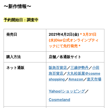
〜新作情報〜
予約開始日：調査中
発売日
2021年4月2日(金)
＊3月31日
(水)Dior公式オンラインブティ
ックにて先行発売＊
購入方法
店舗／各通販サイト
ネット通販
阪急百貨店
／
三越伊勢丹
／
小田
急百貨店
／
大丸松坂屋
＠cosme
shopping
／
Amazon
／
楽天市場
Yahoo!ショッピング
／
Cosmeland