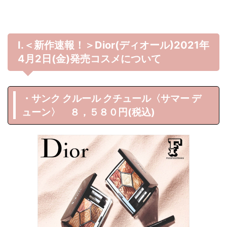
Ⅰ.＜新作速報！＞Dior(ディオール)2021年
4月2日(金)発売コスメについて
・サンク クルール クチュール〈サマー デ
ューン〉 ８，５８０円(税込)