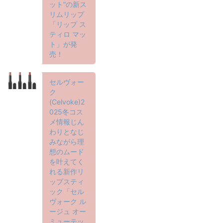
ット”の新ス
リムリップ
「リップ ス
ティロ マッ
ト」が発
売！
セルヴォー
ク
(Celvoke)2
025冬コス
メ情報じん
わりとなじ
みながら理
想のムード
を叶えてく
れる新作リ
ップスティ
ック「セル
ヴォーク ル
ージュ オー
ミューテッ