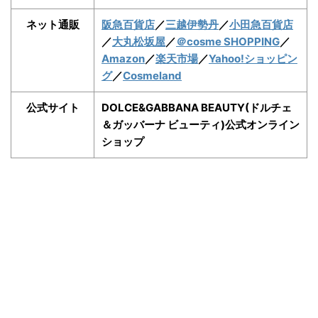
ネット通販
阪急百貨店
／
三越伊勢丹
／
小田急百貨店
／
大丸松坂屋
／
＠cosme SHOPPING
／
Amazon
／
楽天市場
／
Yahoo!ショッピン
グ
／
Cosmeland
公式サイト
DOLCE&GABBANA BEAUTY(ドルチェ
＆ガッバーナ ビューティ)公式オンライン
ショップ