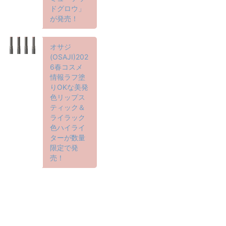
ドグロウ」
が発売！
オサジ
(OSAJI)202
6春コスメ
情報ラフ塗
りOKな美発
色リップス
ティック＆
ライラック
色ハイライ
ターが数量
限定で発
売！