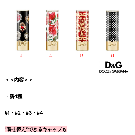
＜＜内容＞＞
・新4種
#1・#2・#3・#4
“着せ替え”できるキャップも