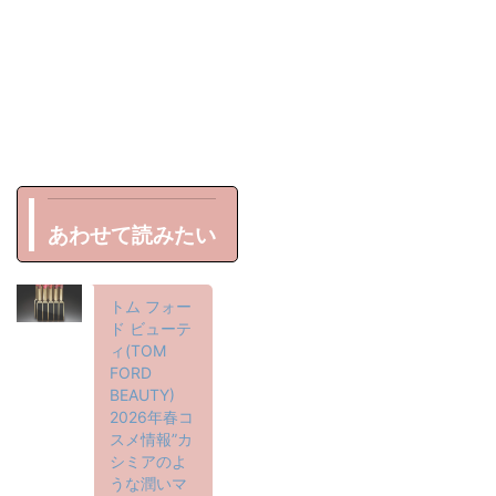
あわせて読みたい
トム フォー
ド ビューテ
ィ(TOM
FORD
BEAUTY)
2026年春コ
スメ情報”カ
シミアのよ
うな潤いマ