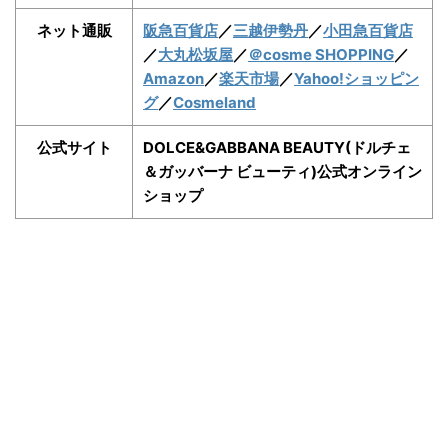
ネット通販
阪急百貨店
／
三越伊勢丹
／
小田急百貨店
／
大丸松坂屋
／
＠cosme SHOPPING
／
Amazon
／
楽天市場
／
Yahoo!ショッピン
グ
／
Cosmeland
公式サイト
DOLCE&GABBANA BEAUTY(ドルチェ
＆ガッバーナ ビューティ)公式オンライン
ショップ