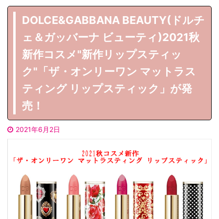
DOLCE&GABBANA BEAUTY(ドルチ
ェ＆ガッバーナ ビューティ)2021秋
新作コスメ"新作リップスティッ
ク"「ザ・オンリーワン マットラス
ティング リップスティック」が発
売！
2021年6月2日