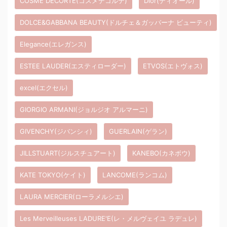
COSME DECORTE(コスメデコルテ)
Dior(ディオール)
DOLCE&GABBANA BEAUTY(ドルチェ＆ガッバーナ ビューティ)
Elegance(エレガンス)
ESTEE LAUDER(エスティローダー)
ETVOS(エトヴォス)
excel(エクセル)
GIORGIO ARMANI(ジョルジオ アルマーニ)
GIVENCHY(ジバンシィ)
GUERLAIN(ゲラン)
JILLSTUART(ジルスチュアート)
KANEBO(カネボウ)
KATE TOKYO(ケイト)
LANCOME(ランコム)
LAURA MERCIER(ローラメルシエ)
Les Merveilleuses LADURE'E(レ・メルヴェイユ ラデュレ)