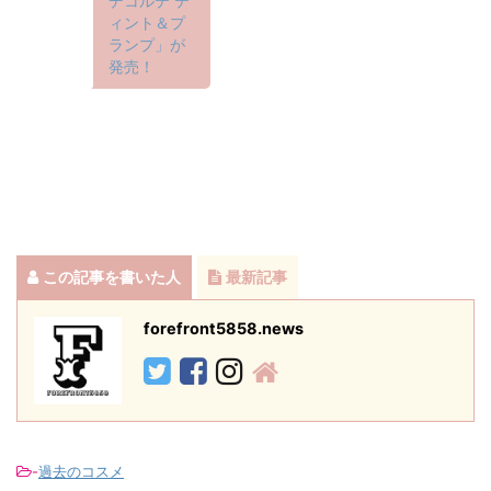
デコルテ テ
ィント＆プ
ランプ」が
発売！
この記事を書いた人
最新記事
forefront5858.news
-
過去のコスメ