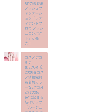
肌”の美容液
メッシュフ
ァンデーシ
ョン「ラデ
ィアントフ
ロウ メッシ
ュコンパク
ト」が発
売！
コスメデコ
ルテ
(DECORTÉ)
2026春コス
メ情報完熟
苺着想カラ
ーなど“自分
だけの艶
色”に染まる
新作リップ
「ルージュ