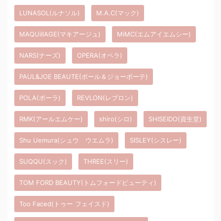
LUNASOL(ルナソル)
M.A.C(マック)
MAQUillAGE(マキアージュ)
MiMC(エムアイエムシー)
NARS(ナーズ)
OPERA(オペラ)
PAUL&JOE BEAUTE(ポール＆ジョーボーテ)
POLA(ポーラ)
REVLON(レブロン)
RMK(アールエムケー)
shiro(シロ)
SHISEIDO(資生堂)
Shu Uemura(シュウ ウエムラ)
SISLEY(シスレー)
SUQQU(スック)
THREE(スリー)
TOM FORD BEAUTY(トムフォードビューティ)
Too Faced(トゥー フェイスド)