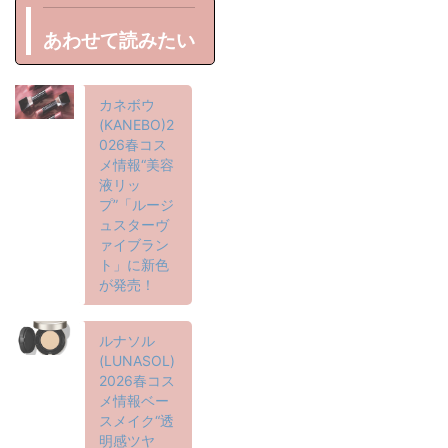
あわせて読みたい
カネボウ
(KANEBO)2
026春コス
メ情報“美容
液リッ
プ”「ルージ
ュスターヴ
ァイブラン
ト」に新色
が発売！
ルナソル
(LUNASOL)
2026春コス
メ情報ベー
スメイク“透
明感ツヤ