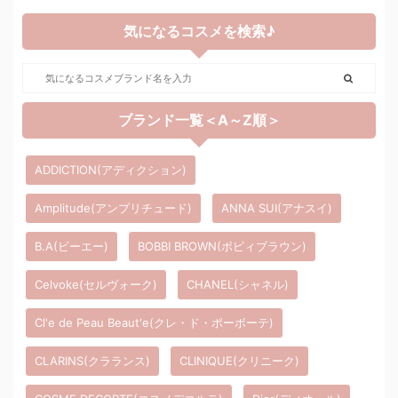
気になるコスメを検索♪
ブランド一覧＜A～Z順＞
ADDICTION(アディクション)
Amplitude(アンプリチュード)
ANNA SUI(アナスイ)
B.A(ビーエー)
BOBBI BROWN(ボビィブラウン)
Celvoke(セルヴォーク)
CHANEL(シャネル)
Cl'e de Peau Beaut'e(クレ・ド・ポーボーテ)
CLARINS(クラランス)
CLINIQUE(クリニーク)