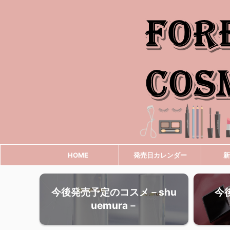
HOME
発売日カレンダー
新
今後発売予定のコスメ－shu
今
uemura－