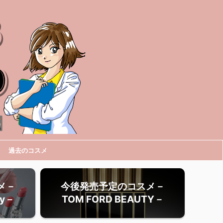
過去のコスメ
メ－
今後発売予定のコスメ－
ty－
TOM FORD BEAUTY－