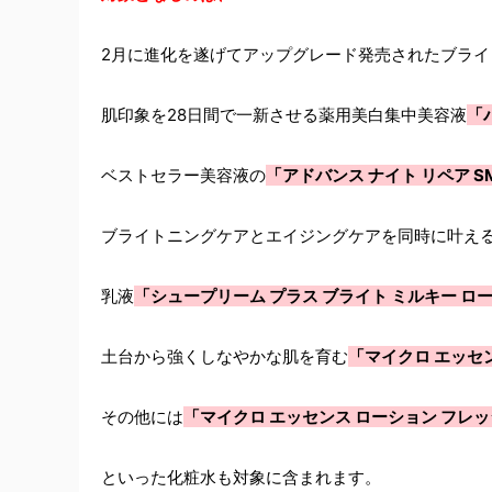
2月に進化を遂げてアップグレード発売されたブライ
肌印象を28日間で一新させる薬用美白集中美容液
「
ベストセラー美容液の
「アドバンス ナイト リペア S
ブライトニングケアとエイジングケアを同時に叶え
乳液
「シュープリーム プラス ブライト ミルキー ロ
土台から強くしなやかな肌を育む
「マイクロ エッセ
その他には
「マイクロ エッセンス ローション フレ
といった化粧水も対象に含まれます。