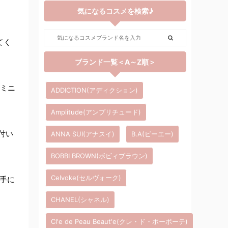
気になるコスメを検索♪
てく
ブランド一覧＜A～Z順＞
のミニ
ADDICTION(アディクション)
Amplitude(アンプリチュード)
付い
ANNA SUI(アナスイ)
B.A(ビーエー)
BOBBI BROWN(ボビィブラウン)
Celvoke(セルヴォーク)
が手に
CHANEL(シャネル)
Cl'e de Peau Beaut'e(クレ・ド・ポーボーテ)