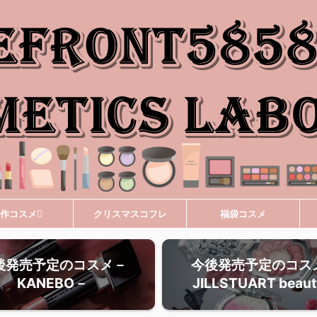
作コスメ
クリスマスコフレ
福袋コスメ
後発売予定のコスメ－
今後発売予定のコス
KANEBO－
JILLSTUART beau