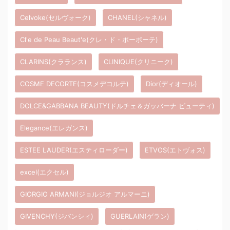
Celvoke(セルヴォーク)
CHANEL(シャネル)
Cl'e de Peau Beaut'e(クレ・ド・ポーボーテ)
CLARINS(クラランス)
CLINIQUE(クリニーク)
COSME DECORTE(コスメデコルテ)
Dior(ディオール)
DOLCE&GABBANA BEAUTY(ドルチェ＆ガッバーナ ビューティ)
Elegance(エレガンス)
ESTEE LAUDER(エスティローダー)
ETVOS(エトヴォス)
excel(エクセル)
GIORGIO ARMANI(ジョルジオ アルマーニ)
GIVENCHY(ジバンシィ)
GUERLAIN(ゲラン)