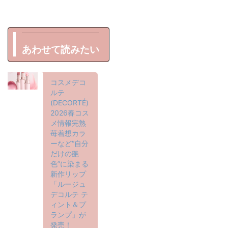
あわせて読みたい
コスメデコ
ルテ
(DECORTÉ)
2026春コス
メ情報完熟
苺着想カラ
ーなど“自分
だけの艶
色”に染まる
新作リップ
「ルージュ
デコルテ テ
ィント＆プ
ランプ」が
発売！