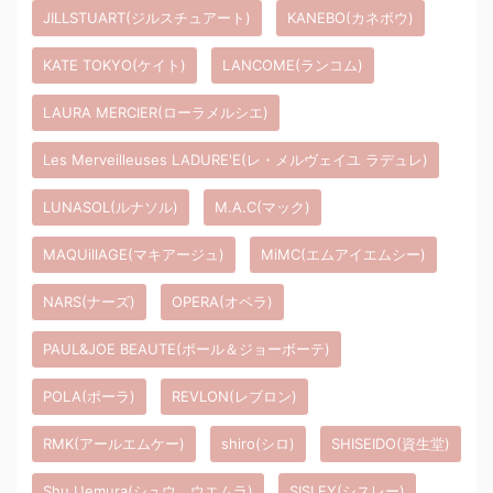
JILLSTUART(ジルスチュアート)
KANEBO(カネボウ)
KATE TOKYO(ケイト)
LANCOME(ランコム)
LAURA MERCIER(ローラメルシエ)
Les Merveilleuses LADURE'E(レ・メルヴェイユ ラデュレ)
LUNASOL(ルナソル)
M.A.C(マック)
MAQUillAGE(マキアージュ)
MiMC(エムアイエムシー)
NARS(ナーズ)
OPERA(オペラ)
PAUL&JOE BEAUTE(ポール＆ジョーボーテ)
POLA(ポーラ)
REVLON(レブロン)
RMK(アールエムケー)
shiro(シロ)
SHISEIDO(資生堂)
Shu Uemura(シュウ ウエムラ)
SISLEY(シスレー)