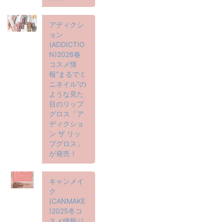
アディクシ
ョン
(ADDICTIO
N)2026春
コスメ情
報“まるでミ
ニネイル”の
ような見た
目のリップ
グロス「ア
ディクショ
ン ザ リッ
プグロス」
が発売！
キャンメイ
ク
(CANMAKE
)2025冬コ
スメ情報ジ