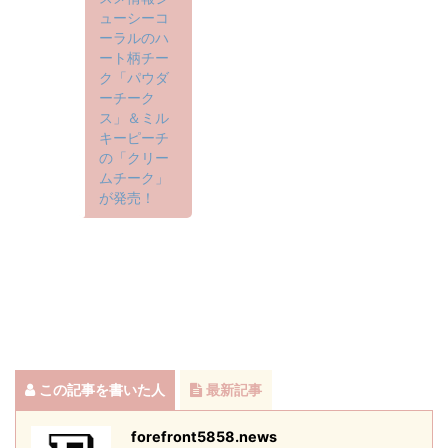
ューシーコ
ーラルのハ
ート柄チー
ク「パウダ
ーチーク
ス」＆ミル
キーピーチ
の「クリー
ムチーク」
が発売！
この記事を書いた人
最新記事
forefront5858.news