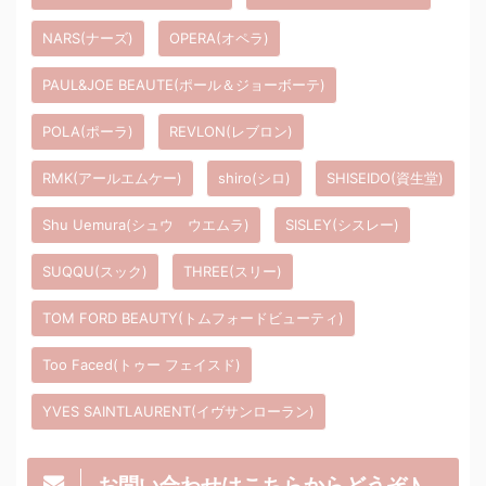
NARS(ナーズ)
OPERA(オペラ)
PAUL&JOE BEAUTE(ポール＆ジョーボーテ)
POLA(ポーラ)
REVLON(レブロン)
RMK(アールエムケー)
shiro(シロ)
SHISEIDO(資生堂)
Shu Uemura(シュウ ウエムラ)
SISLEY(シスレー)
SUQQU(スック)
THREE(スリー)
TOM FORD BEAUTY(トムフォードビューティ)
Too Faced(トゥー フェイスド)
YVES SAINTLAURENT(イヴサンローラン)
お問い合わせはこちらからどうぞ♪