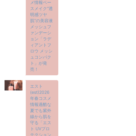
メ情報ベー
スメイク“透
明感ツヤ
肌”の美容液
メッシュフ
ァンデーシ
ョン「ラデ
ィアントフ
ロウ メッシ
ュコンパク
ト」が発
売！
エスト
(est)2026
年春コスメ
情報過酷な
夏でも紫外
線から肌を
守る「エス
ト UVプロ
テクション