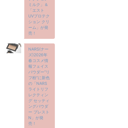
ミルク」＆
「エスト
UVプロテク
ション クリ
ーム」が発
売！
NARS(ナー
ズ)2026年
春コスメ情
報フェイス
パウダー“リ
フ粉”に新色
の「NARS
ライトリフ
レクティン
グ セッティ
ングパウダ
ー プレスト
N」が発
売！