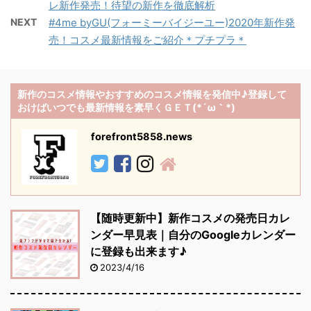
レ新作発売！待望の新作を徹底解析
NEXT
#4me byGU(フォーミーバイジーユー)2020年新作発
売！コスメ最新情報をご紹介＊プチプラ＊
新作のコスメ情報やおすすめのコスメ情報を発信中♪登録して
おけばいつでも最新情報を素早くＧＥＴ(*´ω｀*)
forefront5858.news
【随時更新中】新作コスメの発売日カレ
ンダー早見表｜自分のGoogleカレンダー
に登録も出来ます♪
2023/4/16