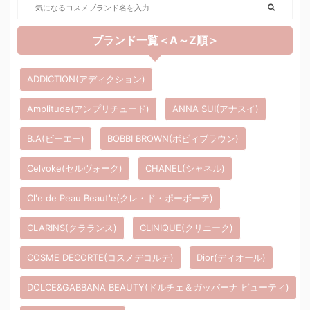
ブランド一覧＜A～Z順＞
ADDICTION(アディクション)
Amplitude(アンプリチュード)
ANNA SUI(アナスイ)
B.A(ビーエー)
BOBBI BROWN(ボビィブラウン)
Celvoke(セルヴォーク)
CHANEL(シャネル)
Cl'e de Peau Beaut'e(クレ・ド・ポーボーテ)
CLARINS(クラランス)
CLINIQUE(クリニーク)
COSME DECORTE(コスメデコルテ)
Dior(ディオール)
DOLCE&GABBANA BEAUTY(ドルチェ＆ガッバーナ ビューティ)