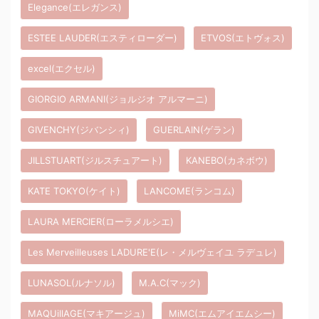
Elegance(エレガンス)
ESTEE LAUDER(エスティローダー)
ETVOS(エトヴォス)
excel(エクセル)
GIORGIO ARMANI(ジョルジオ アルマーニ)
GIVENCHY(ジバンシィ)
GUERLAIN(ゲラン)
JILLSTUART(ジルスチュアート)
KANEBO(カネボウ)
KATE TOKYO(ケイト)
LANCOME(ランコム)
LAURA MERCIER(ローラメルシエ)
Les Merveilleuses LADURE'E(レ・メルヴェイユ ラデュレ)
LUNASOL(ルナソル)
M.A.C(マック)
MAQUillAGE(マキアージュ)
MiMC(エムアイエムシー)