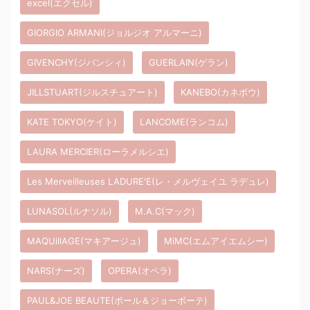
excel(エクセル)
GIORGIO ARMANI(ジョルジオ アルマーニ)
GIVENCHY(ジバンシィ)
GUERLAIN(ゲラン)
JILLSTUART(ジルスチュアート)
KANEBO(カネボウ)
KATE TOKYO(ケイト)
LANCOME(ランコム)
LAURA MERCIER(ローラメルシエ)
Les Merveilleuses LADURE'E(レ・メルヴェイユ ラデュレ)
LUNASOL(ルナソル)
M.A.C(マック)
MAQUillAGE(マキアージュ)
MiMC(エムアイエムシー)
NARS(ナーズ)
OPERA(オペラ)
PAUL&JOE BEAUTE(ポール＆ジョーボーテ)