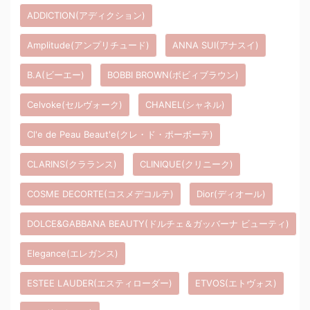
ADDICTION(アディクション)
Amplitude(アンプリチュード)
ANNA SUI(アナスイ)
B.A(ビーエー)
BOBBI BROWN(ボビィブラウン)
Celvoke(セルヴォーク)
CHANEL(シャネル)
Cl'e de Peau Beaut'e(クレ・ド・ポーボーテ)
CLARINS(クラランス)
CLINIQUE(クリニーク)
COSME DECORTE(コスメデコルテ)
Dior(ディオール)
DOLCE&GABBANA BEAUTY(ドルチェ＆ガッバーナ ビューティ)
Elegance(エレガンス)
ESTEE LAUDER(エスティローダー)
ETVOS(エトヴォス)