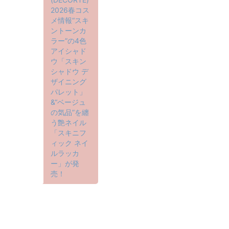
2026春コス
メ情報“スキ
ントーンカ
ラー”の4色
アイシャド
ウ「スキン
シャドウ デ
ザイニング
パレット」
&“ベージュ
の気品”を纏
う艶ネイル
「スキニフ
ィック ネイ
ルラッカ
ー」が発
売！