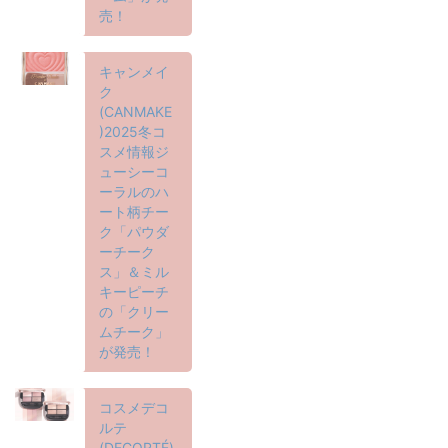
売！
キャンメイ
ク
(CANMAKE
)2025冬コ
スメ情報ジ
ューシーコ
ーラルのハ
ート柄チー
ク「パウダ
ーチーク
ス」＆ミル
キーピーチ
の「クリー
ムチーク」
が発売！
コスメデコ
ルテ
(DECORTÉ)