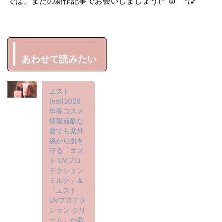
では、またの新作記事でお会いしましょう(*´ω｀*)♪
あわせて読みたい
エスト
(est)2026
年春コスメ
情報過酷な
夏でも紫外
線から肌を
守る「エス
ト UVプロ
テクション
ミルク」＆
「エスト
UVプロテク
ション クリ
ーム」が発