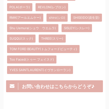
POLA(ポーラ)
REVLON(レブロン)
RMK(アールエムケー)
shiro(シロ)
SHISEIDO(資生堂)
Shu Uemura(シュウ ウエムラ)
SISLEY(シスレー)
SUQQU(スック)
THREE(スリー)
TOM FORD BEAUTY(トムフォードビューティ)
Too Faced(トゥー フェイスド)
YVES SAINTLAURENT(イヴサンローラン)
お問い合わせはこちらからどうぞ♪