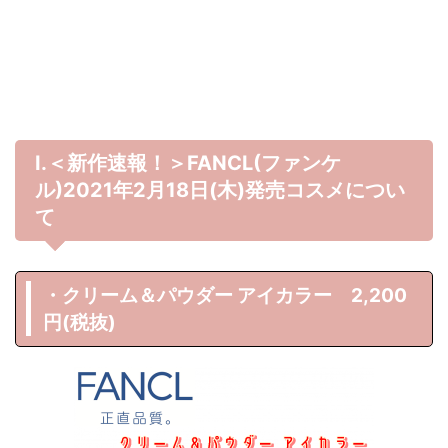
Ⅰ.＜新作速報！＞FANCL(ファンケ
ル)2021年2月18日(木)発売コスメについ
て
・クリーム＆パウダー アイカラー 2,200
円(税抜)