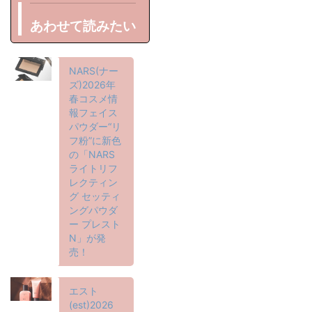
あわせて読みたい
NARS(ナー
ズ)2026年
春コスメ情
報フェイス
パウダー“リ
フ粉”に新色
の「NARS
ライトリフ
レクティン
グ セッティ
ングパウダ
ー プレスト
N」が発
売！
エスト
(est)2026