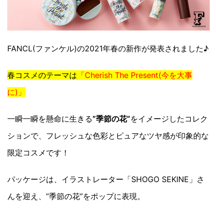
FANCL(ファンケル)の2021年春の新作が発表されました♪
春コスメのテーマは
「Cherish The Present(今を大事
に)」
一瞬一瞬を懸命に生きる
”季節の花”
をイメージしたコレク
ションで、フレッシュな色彩とピュアなツヤ感が印象的な
限定コスメです！
パッケージは、イラストレーター「SHOGO SEKINE」さ
んを迎え、”季節の花”をポップに表現。