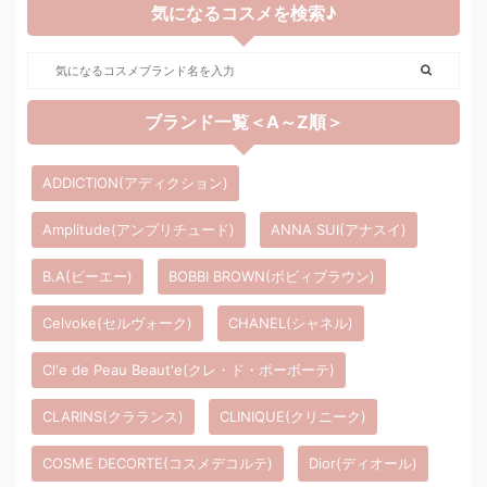
気になるコスメを検索♪
ブランド一覧＜A～Z順＞
ADDICTION(アディクション)
Amplitude(アンプリチュード)
ANNA SUI(アナスイ)
B.A(ビーエー)
BOBBI BROWN(ボビィブラウン)
Celvoke(セルヴォーク)
CHANEL(シャネル)
Cl'e de Peau Beaut'e(クレ・ド・ポーボーテ)
CLARINS(クラランス)
CLINIQUE(クリニーク)
COSME DECORTE(コスメデコルテ)
Dior(ディオール)