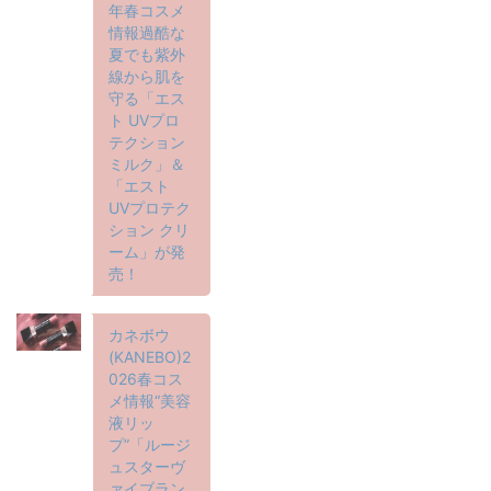
年春コスメ
情報過酷な
夏でも紫外
線から肌を
守る「エス
ト UVプロ
テクション
ミルク」＆
「エスト
UVプロテク
ション クリ
ーム」が発
売！
カネボウ
(KANEBO)2
026春コス
メ情報“美容
液リッ
プ”「ルージ
ュスターヴ
ァイブラン