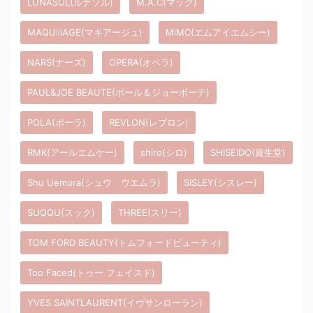
LUNASOL(ルナソル)
M.A.C(マック)
MAQUillAGE(マキアージュ)
MiMC(エムアイエムシー)
NARS(ナーズ)
OPERA(オペラ)
PAUL&JOE BEAUTE(ポール＆ジョーボーテ)
POLA(ポーラ)
REVLON(レブロン)
RMK(アールエムケー)
shiro(シロ)
SHISEIDO(資生堂)
Shu Uemura(シュウ ウエムラ)
SISLEY(シスレー)
SUQQU(スック)
THREE(スリー)
TOM FORD BEAUTY(トムフォードビューティ)
Too Faced(トゥー フェイスド)
YVES SAINTLAURENT(イヴサンローラン)