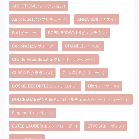
ADDICTION(アディクション)
Amplitude(アンプリチュード)
ANNA SUI(アナスイ)
B.A(ビーエー)
BOBBI BROWN(ボビィブラウン)
Celvoke(セルヴォーク)
CHANEL(シャネル)
Cl'e de Peau Beaut'e(クレ・ド・ポーボーテ)
CLARINS(クラランス)
CLINIQUE(クリニーク)
COSME DECORTE(コスメデコルテ)
Dior(ディオール)
DOLCE&GABBANA BEAUTY(ドルチェ＆ガッバーナ ビューティ)
Elegance(エレガンス)
ESTEE LAUDER(エスティローダー)
ETVOS(エトヴォス)