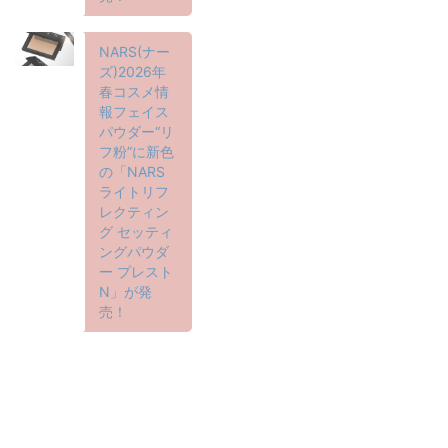
NARS(ナー
ズ)2026年
春コスメ情
報フェイス
パウダー“リ
フ粉”に新色
の「NARS
ライトリフ
レクティン
グ セッティ
ングパウダ
ー プレスト
N」が発
売！