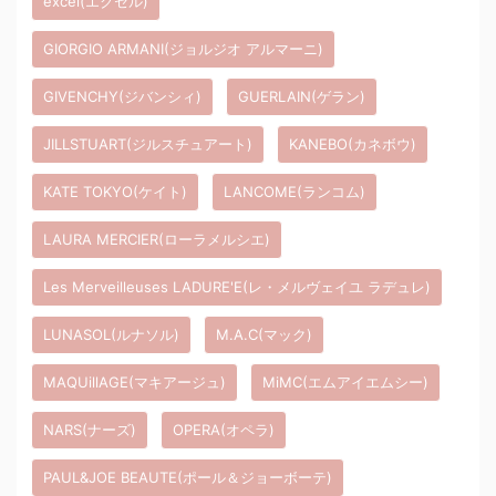
excel(エクセル)
GIORGIO ARMANI(ジョルジオ アルマーニ)
GIVENCHY(ジバンシィ)
GUERLAIN(ゲラン)
JILLSTUART(ジルスチュアート)
KANEBO(カネボウ)
KATE TOKYO(ケイト)
LANCOME(ランコム)
LAURA MERCIER(ローラメルシエ)
Les Merveilleuses LADURE'E(レ・メルヴェイユ ラデュレ)
LUNASOL(ルナソル)
M.A.C(マック)
MAQUillAGE(マキアージュ)
MiMC(エムアイエムシー)
NARS(ナーズ)
OPERA(オペラ)
PAUL&JOE BEAUTE(ポール＆ジョーボーテ)