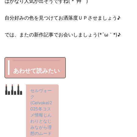
はかなり人気が出そうですね( *´艸｀)
自分好みの色を見つけてお洒落度ＵＰさせましょう♪
では、またの新作記事でお会いしましょう(*´ω｀*)♪
あわせて読みたい
セルヴォー
ク
(Celvoke)2
025冬コス
メ情報じん
わりとなじ
みながら理
想のムード