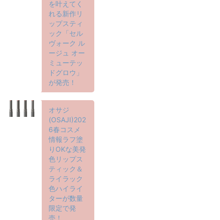
を叶えてく
れる新作リ
ップスティ
ック「セル
ヴォーク ル
ージュ オー
ミューテッ
ドグロウ」
が発売！
オサジ
(OSAJI)202
6春コスメ
情報ラフ塗
りOKな美発
色リップス
ティック＆
ライラック
色ハイライ
ターが数量
限定で発
売！