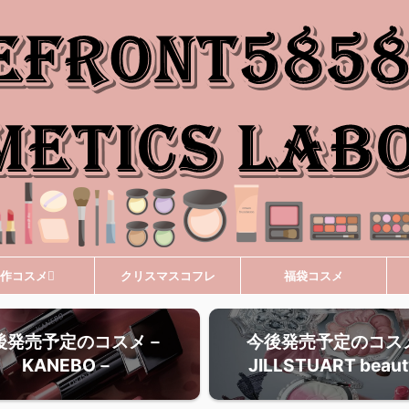
作コスメ
クリスマスコフレ
福袋コスメ
後発売予定のコスメ－
今後発売予定のコス
KANEBO－
JILLSTUART beau