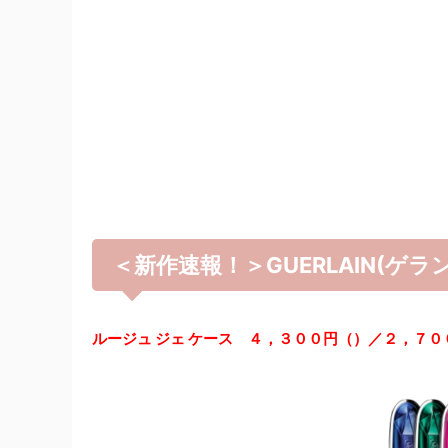
＜新作速報！＞GUERLAIN(ゲラ
ルージュ ジェ ケース ４，３００円（）／２，７０