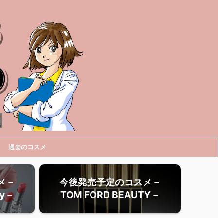
過去のコスメ
メ－
今後発売予定のコスメ－
ty－
TOM FORD BEAUTY－