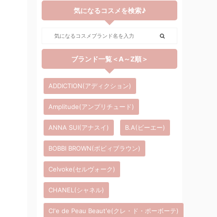
気になるコスメを検索♪
ブランド一覧＜A～Z順＞
ADDICTION(アディクション)
Amplitude(アンプリチュード)
ANNA SUI(アナスイ)
B.A(ビーエー)
BOBBI BROWN(ボビィブラウン)
Celvoke(セルヴォーク)
CHANEL(シャネル)
Cl'e de Peau Beaut'e(クレ・ド・ポーボーテ)