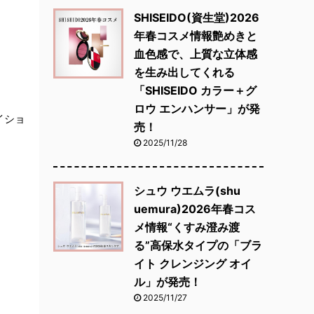
SHISEIDO(資生堂)2026
年春コスメ情報艶めきと
血色感で、上質な立体感
を生み出してくれる
「SHISEIDO カラー＋グ
ロウ エンハンサー」が発
イショ
売！
2025/11/28
シュウ ウエムラ(shu
uemura)2026年春コス
メ情報“くすみ澄み渡
る”高保水タイプの「ブラ
イト クレンジング オイ
ル」が発売！
2025/11/27