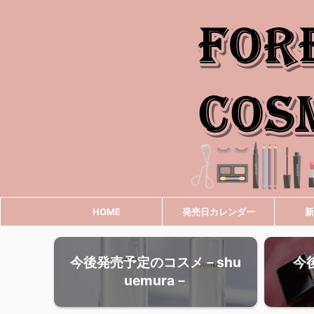
HOME
発売日カレンダー
新
今後発売予定のコスメ－shu
今
uemura－