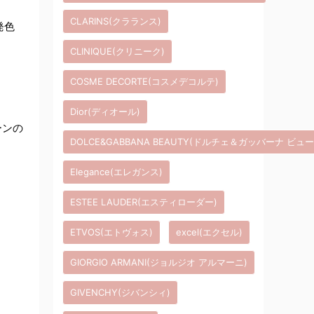
CLARINS(クラランス)
発色
CLINIQUE(クリニーク)
COSME DECORTE(コスメデコルテ)
Dior(ディオール)
ーンの
DOLCE&GABBANA BEAUTY(ドルチェ＆ガッバーナ ビュ
Elegance(エレガンス)
ESTEE LAUDER(エスティローダー)
ETVOS(エトヴォス)
excel(エクセル)
GIORGIO ARMANI(ジョルジオ アルマーニ)
GIVENCHY(ジバンシィ)