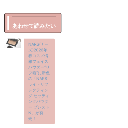
あわせて読みたい
NARS(ナー
ズ)2026年
春コスメ情
報フェイス
パウダー“リ
フ粉”に新色
の「NARS
ライトリフ
レクティン
グ セッティ
ングパウダ
ー プレスト
N」が発
売！