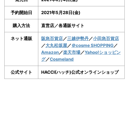
予約開始日
2021年5月28日(金)
購入方法
直営店／各通販サイト
ネット通販
阪急百貨店
／
三越伊勢丹
／
小田急百貨店
／
大丸松坂屋
／
＠cosme SHOPPING
／
Amazon
／
楽天市場
／
Yahoo!ショッピン
グ
／
Cosmeland
公式サイト
HACCI(ハッチ)公式オンラインショップ