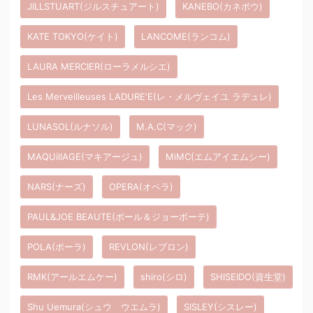
JILLSTUART(ジルスチュアート)
KANEBO(カネボウ)
KATE TOKYO(ケイト)
LANCOME(ランコム)
LAURA MERCIER(ローラメルシエ)
Les Merveilleuses LADURE'E(レ・メルヴェイユ ラデュレ)
LUNASOL(ルナソル)
M.A.C(マック)
MAQUillAGE(マキアージュ)
MiMC(エムアイエムシー)
NARS(ナーズ)
OPERA(オペラ)
PAUL&JOE BEAUTE(ポール＆ジョーボーテ)
POLA(ポーラ)
REVLON(レブロン)
RMK(アールエムケー)
shiro(シロ)
SHISEIDO(資生堂)
Shu Uemura(シュウ ウエムラ)
SISLEY(シスレー)