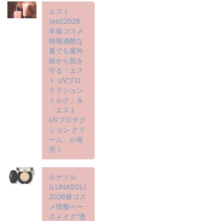
エスト
(est)2026
年春コスメ
情報過酷な
夏でも紫外
線から肌を
守る「エス
ト UVプロ
テクション
ミルク」＆
「エスト
UVプロテク
ション クリ
ーム」が発
売！
ルナソル
(LUNASOL)
2026春コス
メ情報ベー
スメイク“透