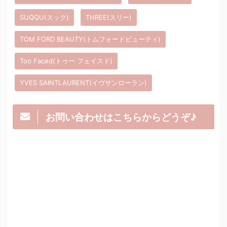
SUQQU(スック)
THREE(スリー)
TOM FORD BEAUTY(トムフォードビューティ)
Too Faced(トゥー フェイスド)
YVES SAINTLAURENT(イヴサンローラン)
お問い合わせはこちらからどうぞ♪