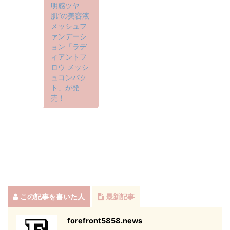
明感ツヤ
肌”の美容液
メッシュフ
ァンデーシ
ョン「ラデ
ィアントフ
ロウ メッシ
ュコンパク
ト」が発
売！
この記事を書いた人
最新記事
forefront5858.news