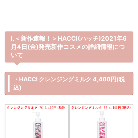
Ⅰ.＜新作速報！＞HACCI(ハッチ)2021年6
月4日(金)発売新作コスメの詳細情報につ
いて
・HACCI クレンジングミルク 4,400円(税
込)