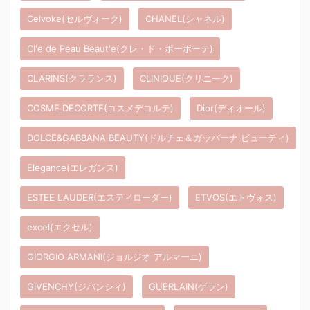
Celvoke(セルヴォーク)
CHANEL(シャネル)
Cl'e de Peau Beaut'e(クレ・ド・ポーボーテ)
CLARINS(クラランス)
CLINIQUE(クリニーク)
COSME DECORTE(コスメデコルテ)
Dior(ディオール)
DOLCE&GABBANA BEAUTY(ドルチェ＆ガッバーナ ビューティ)
Elegance(エレガンス)
ESTEE LAUDER(エスティローダー)
ETVOS(エトヴォス)
excel(エクセル)
GIORGIO ARMANI(ジョルジオ アルマーニ)
GIVENCHY(ジバンシィ)
GUERLAIN(ゲラン)