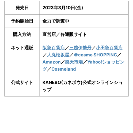
発売日
2023年3月10日(金)
予約開始日
全力で調査中
購入方法
直営店／各通販サイト
ネット通販
阪急百貨店
／
三越伊勢丹
／
小田急百貨店
／
大丸松坂屋
／
＠cosme SHOPPING
／
Amazon
／
楽天市場
／
Yahoo!ショッピン
グ
／
Cosmeland
公式サイト
KANEBO(カネボウ)公式オンラインショ
ップ