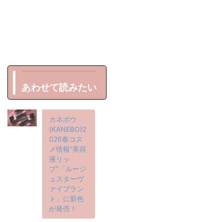
あわせて読みたい
カネボウ
(KANEBO)2
026春コス
メ情報“美容
液リッ
プ”「ルージ
ュスターヴ
ァイブラン
ト」に新色
が発売！