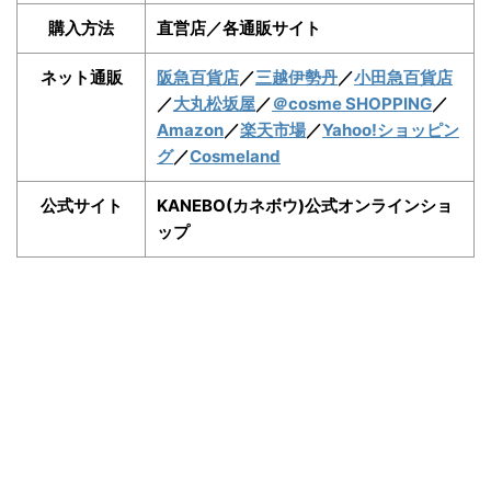
購入方法
直営店／各通販サイト
ネット通販
阪急百貨店
／
三越伊勢丹
／
小田急百貨店
／
大丸松坂屋
／
＠cosme SHOPPING
／
Amazon
／
楽天市場
／
Yahoo!ショッピン
グ
／
Cosmeland
公式サイト
KANEBO(カネボウ)公式オンラインショ
ップ