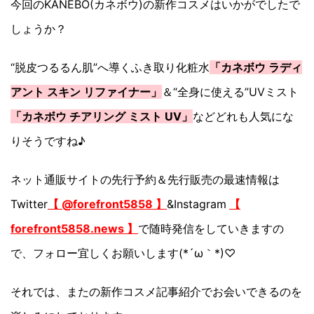
今回のKANEBO(カネボウ)の新作コスメはいかがでしたで
しょうか？
“脱皮つるるん肌”へ導くふき取り化粧水
「カネボウ ラディ
アント スキン リファイナー」
＆“全身に使える”UVミスト
「カネボウ チアリング ミスト UV」
などどれも人気にな
りそうですね♪
ネット通販サイトの先行予約＆先行販売の最速情報は
Twitter
【 @forefront5858 】
&Instagram
【
forefront5858.news 】
で随時発信をしていきますの
で、フォロー宜しくお願いします(*´ω｀*)♡
それでは、またの新作コスメ記事紹介でお会いできるのを