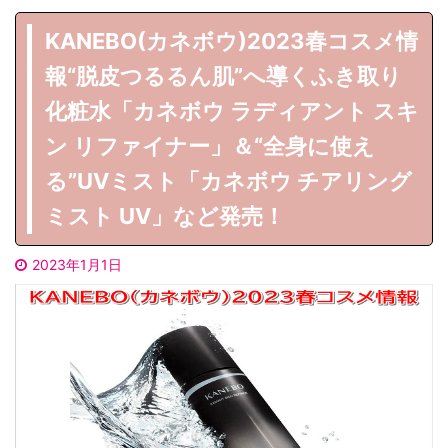
KANEBO(カネボウ)2023春コスメ情
報“脱皮つるるん肌”へ導くふき取り
化粧水「カネボウ ラディアント スキ
ン リファイナー」＆“全身に使え
る”UVミスト「カネボウ チアリング
ミスト UV」など発売！
2023年1月1日