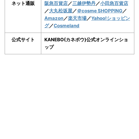
ネット通販
阪急百貨店
／
三越伊勢丹
／
小田急百貨店
／
大丸松坂屋
／
＠cosme SHOPPING
／
Amazon
／
楽天市場
／
Yahoo!ショッピン
グ
／
Cosmeland
公式サイト
KANEBO(カネボウ)公式オンラインショ
ップ