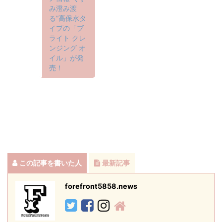
み澄み渡
る”高保水タ
イプの「ブ
ライト クレ
ンジング オ
イル」が発
売！
この記事を書いた人
最新記事
forefront5858.news