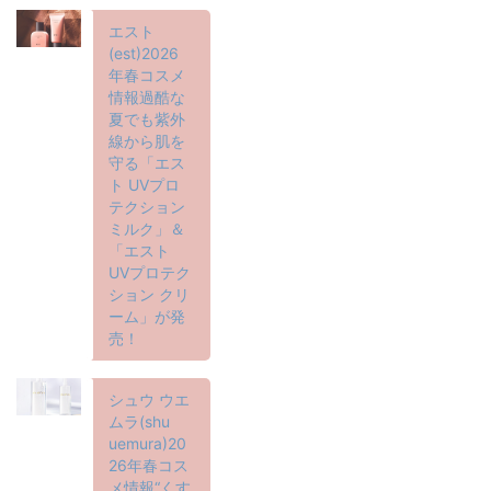
エスト
(est)2026
年春コスメ
情報過酷な
夏でも紫外
線から肌を
守る「エス
ト UVプロ
テクション
ミルク」＆
「エスト
UVプロテク
ション クリ
ーム」が発
売！
シュウ ウエ
ムラ(shu
uemura)20
26年春コス
メ情報“くす