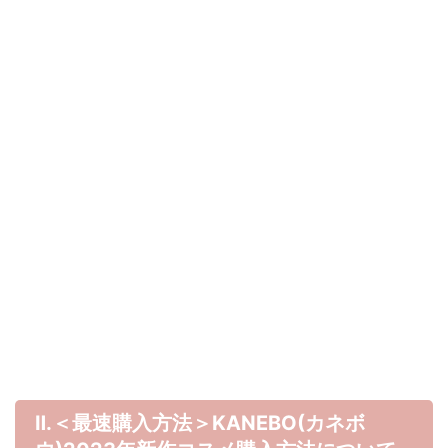
Ⅱ.＜最速購入方法＞KANEBO(カネボ