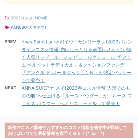
-
2023コスメ
,
HOME
-
KANEBO(カネボウ)
PREV
Yves Saint Laurent(イヴ・サンローラン)2023バレン
タインコスメ情報"内はしっとり＆表面はさらり”が続
く人気リップ「ルージュ ピュールクチュール ザ スリ
ム ベルベットラディカル」＆クッションファンデ
「アンクル ド ポー ルクッションN 」が限定パッケー
ジで発売！
NEXT
ANNA SUI(アナ スイ)2023春コスメ情報“人形そのも
のの肌”へ仕上げる「ルース パウダー」が「ルース フ
ェイス パウダー」へとリニューアルして発売！
新作のコスメ情報やおすすめのコスメ情報を発信中♪登録して
おけばいつでも最新情報を素早くＧＥＴ(*´ω｀*)