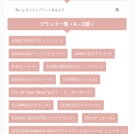
ブランド一覧＜A～Z順＞
ADDICTION(アディクション)
Amplitude(アンプリチュード)
ANNA SUI(アナスイ)
B.A(ビーエー)
BOBBI BROWN(ボビィブラウン)
Celvoke(セルヴォーク)
CHANEL(シャネル)
Cl'e de Peau Beaut'e(クレ・ド・ポーボーテ)
CLARINS(クラランス)
CLINIQUE(クリニーク)
COSME DECORTE(コスメデコルテ)
Dior(ディオール)
DOLCE&GABBANA BEAUTY(ドルチェ＆ガッバーナ ビューティ)