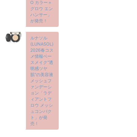
O カラー＋
グロウ エン
ハンサー」
が発売！
ルナソル
(LUNASOL)
2026春コス
メ情報ベー
スメイク“透
明感ツヤ
肌”の美容液
メッシュフ
ァンデーシ
ョン「ラデ
ィアントフ
ロウ メッシ
ュコンパク
ト」が発
売！