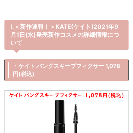
Ⅰ.＜新作速報！＞KATE(ケイト)2021年9
月1
日(水)発売新作コスメの詳細情報につ
いて
・ケイト バングスキープフィクサー 1,078
円(税込)