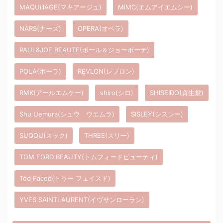
MAQUillAGE(マキアージュ)
MiMC(エムアイエムシー)
NARS(ナーズ)
OPERA(オペラ)
PAUL&JOE BEAUTE(ポール＆ジョーボーテ)
POLA(ポーラ)
REVLON(レブロン)
RMK(アールエムケー)
shiro(シロ)
SHISEIDO(資生堂)
Shu Uemura(シュウ ウエムラ)
SISLEY(シスレー)
SUQQU(スック)
THREE(スリー)
TOM FORD BEAUTY(トムフォードビューティ)
Too Faced(トゥー フェイスド)
YVES SAINTLAURENT(イヴサンローラン)