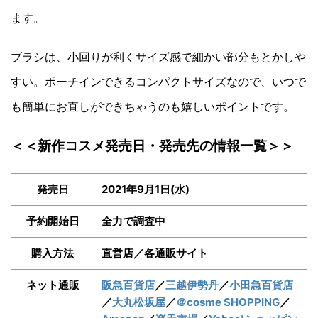
ます。
ブラシは、小回りが利くサイズ感で細かい部分もとかしや
すい。ポーチインできるコンパクトサイズなので、いつで
も簡単にお直しができちゃうのも嬉しいポイントです。
＜＜新作コスメ発売日・発売先の情報一覧＞＞
発売日
2021年9月1日(水)
予約開始日
全力で調査中
購入方法
直営店／各通販サイト
ネット通販
阪急百貨店
／
三越伊勢丹
／
小田急百貨店
／
大丸松坂屋
／
＠cosme SHOPPING
／