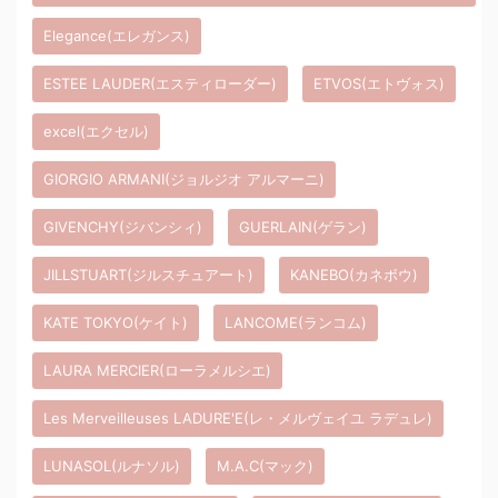
Elegance(エレガンス)
ESTEE LAUDER(エスティローダー)
ETVOS(エトヴォス)
excel(エクセル)
GIORGIO ARMANI(ジョルジオ アルマーニ)
GIVENCHY(ジバンシィ)
GUERLAIN(ゲラン)
JILLSTUART(ジルスチュアート)
KANEBO(カネボウ)
KATE TOKYO(ケイト)
LANCOME(ランコム)
LAURA MERCIER(ローラメルシエ)
Les Merveilleuses LADURE'E(レ・メルヴェイユ ラデュレ)
LUNASOL(ルナソル)
M.A.C(マック)