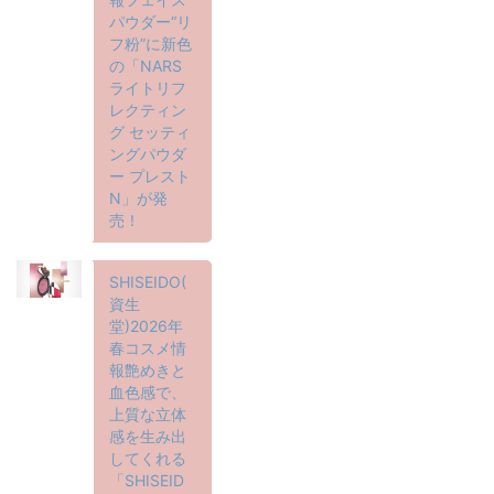
パウダー“リ
フ粉”に新色
の「NARS
ライトリフ
レクティン
グ セッティ
ングパウダ
ー プレスト
N」が発
売！
SHISEIDO(
資生
堂)2026年
春コスメ情
報艶めきと
血色感で、
上質な立体
感を生み出
してくれる
「SHISEID