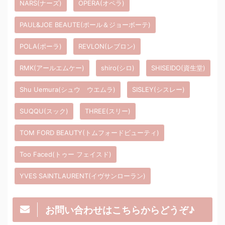
NARS(ナーズ)
OPERA(オペラ)
PAUL&JOE BEAUTE(ポール＆ジョーボーテ)
POLA(ポーラ)
REVLON(レブロン)
RMK(アールエムケー)
shiro(シロ)
SHISEIDO(資生堂)
Shu Uemura(シュウ ウエムラ)
SISLEY(シスレー)
SUQQU(スック)
THREE(スリー)
TOM FORD BEAUTY(トムフォードビューティ)
Too Faced(トゥー フェイスド)
YVES SAINTLAURENT(イヴサンローラン)
お問い合わせはこちらからどうぞ♪