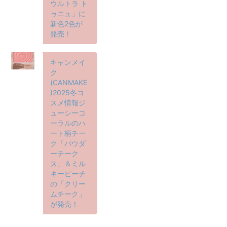
ウルトラ ト
ゥニュ」に
新色2色が
発売！
キャンメイ
ク
(CANMAKE
)2025冬コ
スメ情報ジ
ューシーコ
ーラルのハ
ート柄チー
ク「パウダ
ーチーク
ス」＆ミル
キーピーチ
の「クリー
ムチーク」
が発売！