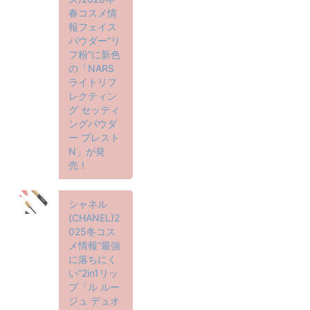
春コスメ情
報フェイス
パウダー“リ
フ粉”に新色
の「NARS
ライトリフ
レクティン
グ セッティ
ングパウダ
ー プレスト
N」が発
売！
シャネル
(CHANEL)2
025冬コス
メ情報“最強
に落ちにく
い”2in1リッ
プ「ル ルー
ジュ デュオ