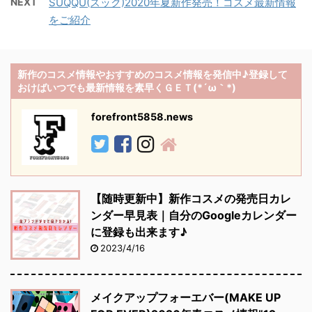
NEXT
SUQQU(スック)2020年夏新作発売！コスメ最新情報
をご紹介
新作のコスメ情報やおすすめのコスメ情報を発信中♪登録して
おけばいつでも最新情報を素早くＧＥＴ(*´ω｀*)
forefront5858.news
【随時更新中】新作コスメの発売日カレ
ンダー早見表｜自分のGoogleカレンダー
に登録も出来ます♪
2023/4/16
メイクアップフォーエバー(MAKE UP