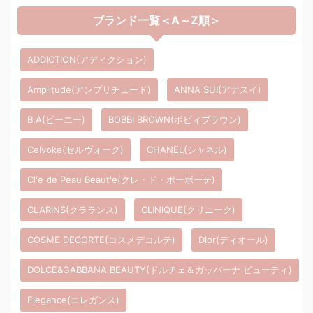
ブランド一覧＜A～Z順＞
ADDICTION(アディクション)
Amplitude(アンプリチュード)
ANNA SUI(アナスイ)
B.A(ビーエー)
BOBBI BROWN(ボビィブラウン)
Celvoke(セルヴォーク)
CHANEL(シャネル)
Cl'e de Peau Beaut'e(クレ・ド・ポーボーテ)
CLARINS(クラランス)
CLINIQUE(クリニーク)
COSME DECORTE(コスメデコルテ)
Dior(ディオール)
DOLCE&GABBANA BEAUTY(ドルチェ＆ガッバーナ ビューティ)
Elegance(エレガンス)