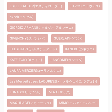
ESTEE LAUDER(エスティローダー)
ETVOS(エトヴォス)
excel(エクセル)
GIORGIO ARMANI(ジョルジオ アルマーニ)
GIVENCHY(ジバンシィ)
GUERLAIN(ゲラン)
JILLSTUART(ジルスチュアート)
KANEBO(カネボウ)
KATE TOKYO(ケイト)
LANCOME(ランコム)
LAURA MERCIER(ローラメルシエ)
Les Merveilleuses LADURE'E(レ・メルヴェイユ ラデュレ)
LUNASOL(ルナソル)
M.A.C(マック)
MAQUillAGE(マキアージュ)
MiMC(エムアイエムシー)