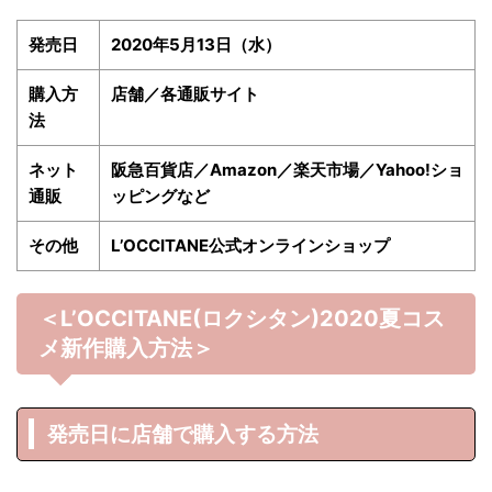
発売日
2020年5月13日（水）
購入方
店舗／各通販サイト
法
ネット
阪急百貨店／Amazon／楽天市場／Yahoo!ショ
通販
ッピングなど
その他
L’OCCITANE公式オンラインショップ
＜L’OCCITANE(ロクシタン)2020夏
コス
メ新作購入方法＞
発売日に店舗で購入する方法