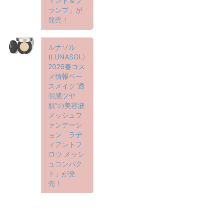
ィント＆プ
ランプ」が
発売！
ルナソル
(LUNASOL)
2026春コス
メ情報ベー
スメイク“透
明感ツヤ
肌”の美容液
メッシュフ
ァンデーシ
ョン「ラデ
ィアントフ
ロウ メッシ
ュコンパク
ト」が発
売！