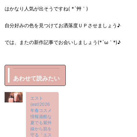
はかなり人気が出そうですね( *´艸｀)
自分好みの色を見つけてお洒落度ＵＰさせましょう♪
では、またの新作記事でお会いしましょう(*´ω｀*)♪
あわせて読みたい
エスト
(est)2026
年春コスメ
情報過酷な
夏でも紫外
線から肌を
守る「エス