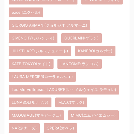
excel(エクセル)
GIORGIO ARMANI(ジョルジオ アルマーニ)
GIVENCHY(ジバンシィ)
GUERLAIN(ゲラン)
JILLSTUART(ジルスチュアート)
KANEBO(カネボウ)
KATE TOKYO(ケイト)
LANCOME(ランコム)
LAURA MERCIER(ローラメルシエ)
Les Merveilleuses LADURE'E(レ・メルヴェイユ ラデュレ)
LUNASOL(ルナソル)
M.A.C(マック)
MAQUillAGE(マキアージュ)
MiMC(エムアイエムシー)
NARS(ナーズ)
OPERA(オペラ)