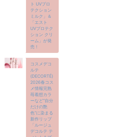
ト UVプロ
テクション
ミルク」＆
「エスト
UVプロテク
ション クリ
ーム」が発
売！
コスメデコ
ルテ
(DECORTÉ)
2026春コス
メ情報完熟
苺着想カラ
ーなど“自分
だけの艶
色”に染まる
新作リップ
「ルージュ
デコルテ テ