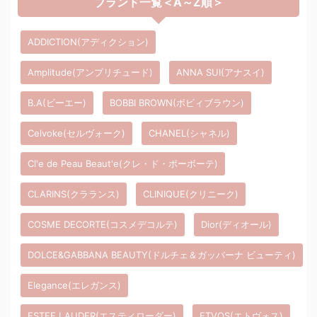
ブランド一覧＜A～Z順＞
ADDICTION(アディクション)
Amplitude(アンプリチュード)
ANNA SUI(アナスイ)
B.A(ビーエー)
BOBBI BROWN(ボビィブラウン)
Celvoke(セルヴォーク)
CHANEL(シャネル)
Cl'e de Peau Beaut'e(クレ・ド・ポーボーテ)
CLARINS(クラランス)
CLINIQUE(クリニーク)
COSME DECORTE(コスメデコルテ)
Dior(ディオール)
DOLCE&GABBANA BEAUTY(ドルチェ＆ガッバーナ ビューティ)
Elegance(エレガンス)
ESTEE LAUDER(エスティローダー)
ETVOS(エトヴォス)