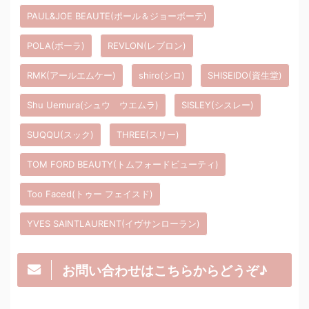
PAUL&JOE BEAUTE(ポール＆ジョーボーテ)
POLA(ポーラ)
REVLON(レブロン)
RMK(アールエムケー)
shiro(シロ)
SHISEIDO(資生堂)
Shu Uemura(シュウ ウエムラ)
SISLEY(シスレー)
SUQQU(スック)
THREE(スリー)
TOM FORD BEAUTY(トムフォードビューティ)
Too Faced(トゥー フェイスド)
YVES SAINTLAURENT(イヴサンローラン)
お問い合わせはこちらからどうぞ♪