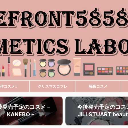
作コスメ
クリスマスコフレ
福袋コスメ
後発売予定のコスメ－
今後発売予定のコス
KANEBO－
JILLSTUART beau