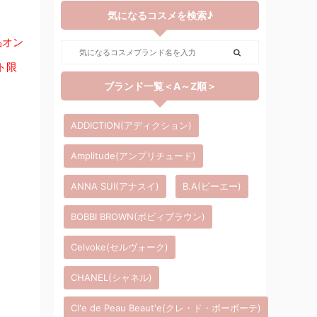
気になるコスメを検索♪
品オン
ト限
ブランド一覧＜A～Z順＞
ADDICTION(アディクション)
Amplitude(アンプリチュード)
ANNA SUI(アナスイ)
B.A(ビーエー)
BOBBI BROWN(ボビィブラウン)
Celvoke(セルヴォーク)
CHANEL(シャネル)
Cl'e de Peau Beaut'e(クレ・ド・ポーボーテ)