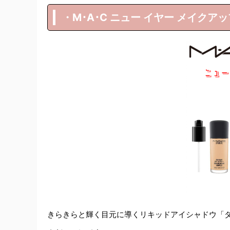
・M･A･C ニュー イヤー メイクアッ
きらきらと輝く目元に導くリキッドアイシャドウ「ダズ