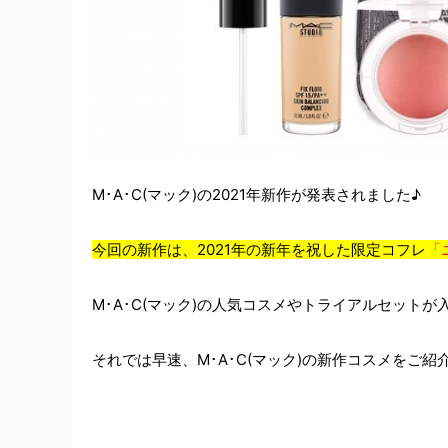
M･A･C(マック)の2021年新作が発表されました♪
今回の新作は、2021年の新年を祝した限定コフレ
「
M･A･C(マック)の人気コスメやトライアルセット
それでは早速、M･A･C(マック)の新作コスメをご