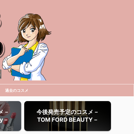
過去のコスメ
メ－
今後発売予定のコスメ－
ty－
TOM FORD BEAUTY－