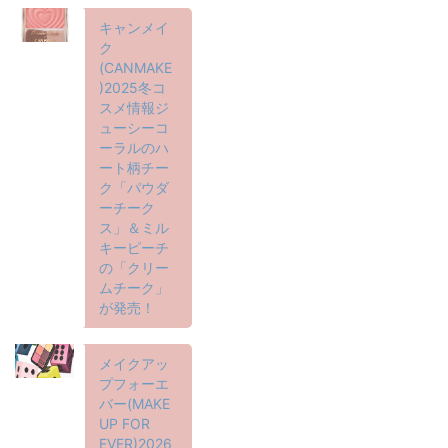
キャンメイ
ク
(CANMAKE
)2025冬コ
スメ情報ジ
ューシーコ
ーラルのハ
ート柄チー
ク「パウダ
ーチーク
ス」＆ミル
キーピーチ
の「クリー
ムチーク」
が発売！
メイクアッ
プフォーエ
バー(MAKE
UP FOR
EVER)2026