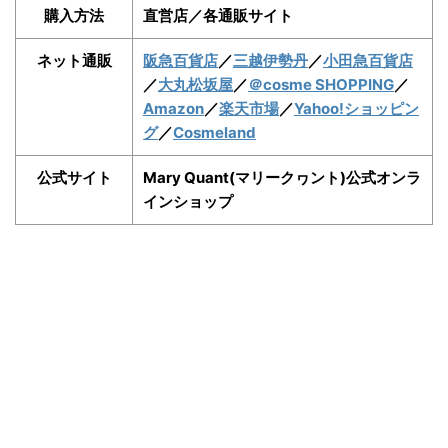
購入方法
直営店／各通販サイト
ネット通販
阪急百貨店
／
三越伊勢丹
／
小田急百貨店
／
大丸松坂屋
／
＠cosme SHOPPING
／
Amazon
／
楽天市場
／
Yahoo!ショッピン
グ
／
Cosmeland
公式サイト
Mary Quant(マリークヮント)公式オンラ
インショップ