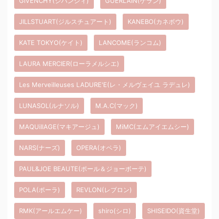
GIVENCHY(ジバンシィ)
GUERLAIN(ゲラン)
JILLSTUART(ジルスチュアート)
KANEBO(カネボウ)
KATE TOKYO(ケイト)
LANCOME(ランコム)
LAURA MERCIER(ローラメルシエ)
Les Merveilleuses LADURE'E(レ・メルヴェイユ ラデュレ)
LUNASOL(ルナソル)
M.A.C(マック)
MAQUillAGE(マキアージュ)
MiMC(エムアイエムシー)
NARS(ナーズ)
OPERA(オペラ)
PAUL&JOE BEAUTE(ポール＆ジョーボーテ)
POLA(ポーラ)
REVLON(レブロン)
RMK(アールエムケー)
shiro(シロ)
SHISEIDO(資生堂)