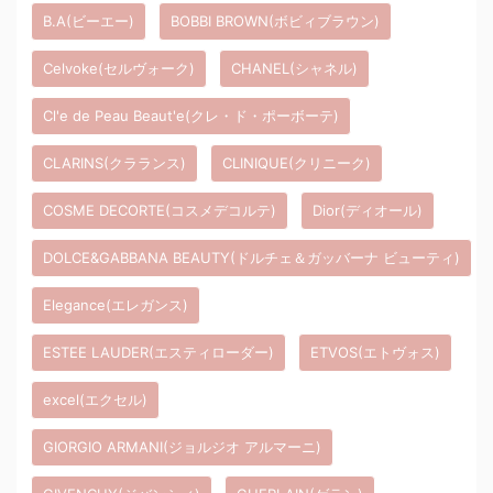
B.A(ビーエー)
BOBBI BROWN(ボビィブラウン)
Celvoke(セルヴォーク)
CHANEL(シャネル)
Cl'e de Peau Beaut'e(クレ・ド・ポーボーテ)
CLARINS(クラランス)
CLINIQUE(クリニーク)
COSME DECORTE(コスメデコルテ)
Dior(ディオール)
DOLCE&GABBANA BEAUTY(ドルチェ＆ガッバーナ ビューティ)
Elegance(エレガンス)
ESTEE LAUDER(エスティローダー)
ETVOS(エトヴォス)
excel(エクセル)
GIORGIO ARMANI(ジョルジオ アルマーニ)