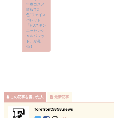
年春コスメ
情報”12
色”フェイス
パレット
「HDスキン
エッセンシ
ャルパレッ
ト」が発
売！
この記事を書いた人
最新記事
forefront5858.news