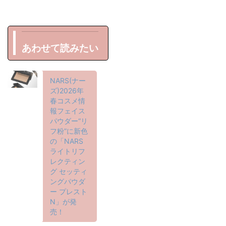
あわせて読みたい
NARS(ナー
ズ)2026年
春コスメ情
報フェイス
パウダー“リ
フ粉”に新色
の「NARS
ライトリフ
レクティン
グ セッティ
ングパウダ
ー プレスト
N」が発
売！