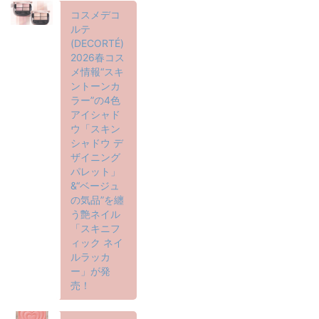
コスメデコ
ルテ
(DECORTÉ)
2026春コス
メ情報“スキ
ントーンカ
ラー”の4色
アイシャド
ウ「スキン
シャドウ デ
ザイニング
パレット」
&“ベージュ
の気品”を纏
う艶ネイル
「スキニフ
ィック ネイ
ルラッカ
ー」が発
売！