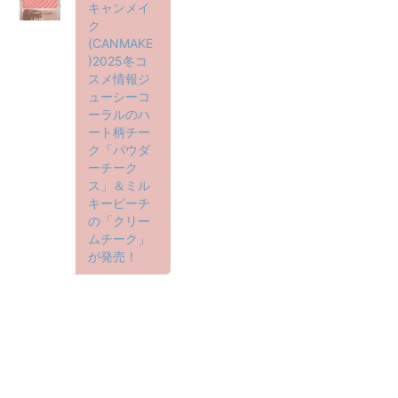
キャンメイ
ク
(CANMAKE
)2025冬コ
スメ情報ジ
ューシーコ
ーラルのハ
ート柄チー
ク「パウダ
ーチーク
ス」＆ミル
キーピーチ
の「クリー
ムチーク」
が発売！