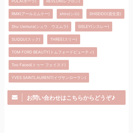
POLA(ポーラ)
REVLON(レブロン)
RMK(アールエムケー)
shiro(シロ)
SHISEIDO(資生堂)
Shu Uemura(シュウ ウエムラ)
SISLEY(シスレー)
SUQQU(スック)
THREE(スリー)
TOM FORD BEAUTY(トムフォードビューティ)
Too Faced(トゥー フェイスド)
YVES SAINTLAURENT(イヴサンローラン)
お問い合わせはこちらからどうぞ♪