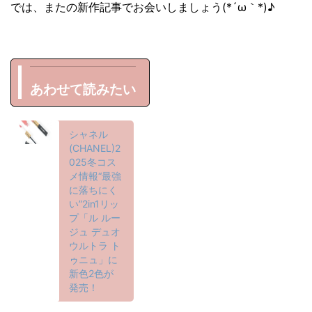
では、またの新作記事でお会いしましょう(*´ω｀*)♪
あわせて読みたい
シャネル
(CHANEL)2
025冬コス
メ情報“最強
に落ちにく
い”2in1リッ
プ「ル ルー
ジュ デュオ
ウルトラ ト
ゥニュ」に
新色2色が
発売！