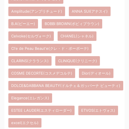
Amplitude(アンプリチュード)
ANNA SUI(アナスイ)
B.A(ビーエー)
BOBBI BROWN(ボビィブラウン)
Celvoke(セルヴォーク)
CHANEL(シャネル)
Cl'e de Peau Beaut'e(クレ・ド・ポーボーテ)
CLARINS(クラランス)
CLINIQUE(クリニーク)
COSME DECORTE(コスメデコルテ)
Dior(ディオール)
DOLCE&GABBANA BEAUTY(ドルチェ＆ガッバーナ ビューティ)
Elegance(エレガンス)
ESTEE LAUDER(エスティローダー)
ETVOS(エトヴォス)
excel(エクセル)