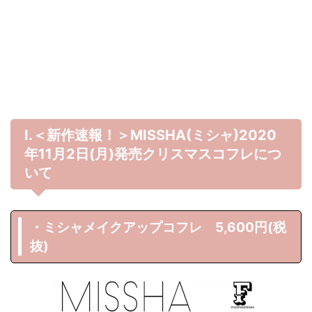
Ⅰ.＜新作速報！＞MISSHA(ミシャ)2020
年11月2日(月)発売クリスマスコフレにつ
いて
・ミシャメイクアップコフレ 5,600円(税
抜)