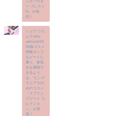
ングパウダ
ー プレスト
N」が発
売！
シュウ ウエ
ムラ(shu
uemura)20
26春コスメ
情報ポップ
なビートに
乗り、春気
分を満喫で
きるよう
な、“ピンク
マニア”のた
めのコスメ
「スプリン
グビート コ
レクショ
ン」が発
売！