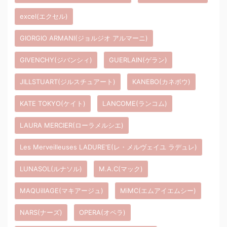
excel(エクセル)
GIORGIO ARMANI(ジョルジオ アルマーニ)
GIVENCHY(ジバンシィ)
GUERLAIN(ゲラン)
JILLSTUART(ジルスチュアート)
KANEBO(カネボウ)
KATE TOKYO(ケイト)
LANCOME(ランコム)
LAURA MERCIER(ローラメルシエ)
Les Merveilleuses LADURE'E(レ・メルヴェイユ ラデュレ)
LUNASOL(ルナソル)
M.A.C(マック)
MAQUillAGE(マキアージュ)
MiMC(エムアイエムシー)
NARS(ナーズ)
OPERA(オペラ)