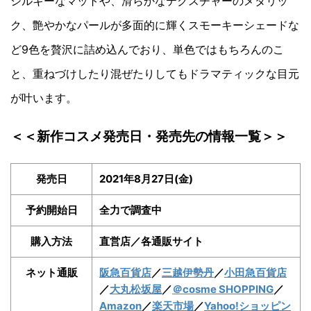
シルキーなマットや、滑らかなテクスチャーのメタリッ
ク、艶やかなパールが多面的に輝くスモーキーシェードな
ど9色を贅沢に詰め込んでおり、単色ではもちろんのこ
と、重ねづけしたり混ぜたりしてもドラマティックな目元
が叶います。
＜＜新作コスメ発売日・発売先の情報一覧＞＞
発売日
2021年8月27日(金)
予約開始日
全力で調査中
購入方法
直営店／各通販サイト
ネット通販
阪急百貨店
／
三越伊勢丹
／
小田急百貨店
／
大丸松坂屋
／
＠cosme SHOPPING
／
Amazon
／
楽天市場
／
Yahoo!ショッピン