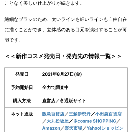
ことなく美しい仕上がりが続きます。
繊細なブラシのため、太いラインも細いラインも自由自在
に描くことができ、立体感のある目元を演出することが可
能です。
＜＜新作コスメ発売日・発売先の情報一覧＞＞
発売日
2021年8月27日(金)
予約開始日
全力で調査中
購入方法
直営店／各通販サイト
ネット通販
阪急百貨店
／
三越伊勢丹
／
小田急百貨店
／
大丸松坂屋
／
＠cosme SHOPPING
／
Amazon
／
楽天市場
／
Yahoo!ショッピン