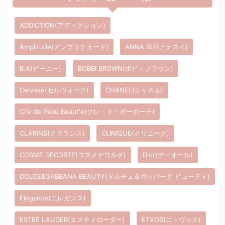
ADDICTION(アディクション)
Amplitude(アンプリチュード)
ANNA SUI(アナスイ)
B.A(ビーエー)
BOBBI BROWN(ボビィブラウン)
Celvoke(セルヴォーク)
CHANEL(シャネル)
Cl'e de Peau Beaut'e(クレ・ド・ポーボーテ)
CLARINS(クラランス)
CLINIQUE(クリニーク)
COSME DECORTE(コスメデコルテ)
Dior(ディオール)
DOLCE&GABBANA BEAUTY(ドルチェ＆ガッバーナ ビューティ)
Elegance(エレガンス)
ESTEE LAUDER(エスティローダー)
ETVOS(エトヴォス)