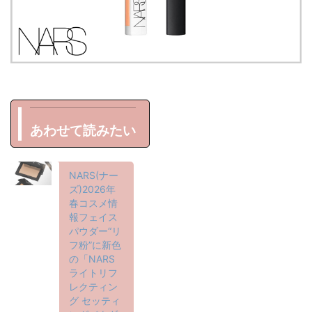
あわせて読みたい
NARS(ナー
ズ)2026年
春コスメ情
報フェイス
パウダー“リ
フ粉”に新色
の「NARS
ライトリフ
レクティン
グ セッティ