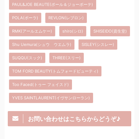
PAUL&JOE BEAUTE(ポール＆ジョーボーテ)
POLA(ポーラ)
REVLON(レブロン)
RMK(アールエムケー)
shiro(シロ)
SHISEIDO(資生堂)
Shu Uemura(シュウ ウエムラ)
SISLEY(シスレー)
SUQQU(スック)
THREE(スリー)
TOM FORD BEAUTY(トムフォードビューティ)
Too Faced(トゥー フェイスド)
YVES SAINTLAURENT(イヴサンローラン)
お問い合わせはこちらからどうぞ♪