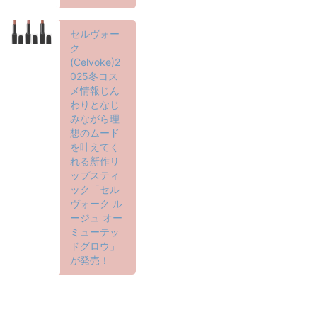
セルヴォー
ク
(Celvoke)2
025冬コス
メ情報じん
わりとなじ
みながら理
想のムード
を叶えてく
れる新作リ
ップスティ
ック「セル
ヴォーク ル
ージュ オー
ミューテッ
ドグロウ」
が発売！