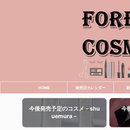
HOME
発売日カレンダー
新
今後発売予定のコスメ－shu
今
uemura－