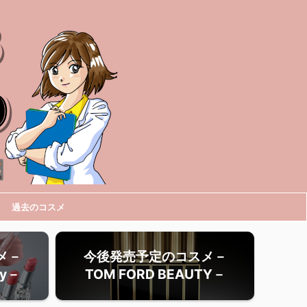
過去のコスメ
メ－
今後発売予定のコスメ－
ty－
TOM FORD BEAUTY－