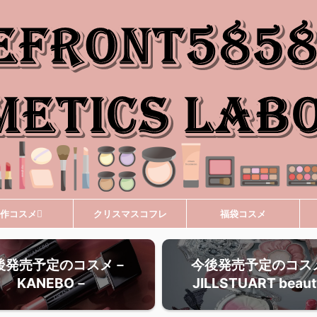
作コスメ
クリスマスコフレ
福袋コスメ
後発売予定のコスメ－
今後発売予定のコス
KANEBO－
JILLSTUART beau