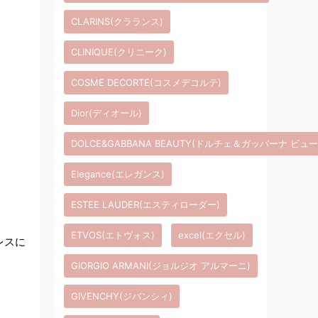
CLARINS(クラランス)
CLINIQUE(クリニーク)
COSME DECORTE(コスメデコルテ)
Dior(ディオール)
DOLCE&GABBANA BEAUTY(ドルチェ＆ガッバーナ ビュ
Elegance(エレガンス)
ESTEE LAUDER(エスティローダー)
ETVOS(エトヴォス)
excel(エクセル)
レスに
GIORGIO ARMANI(ジョルジオ アルマーニ)
GIVENCHY(ジバンシィ)