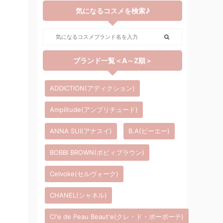
気になるコスメを検索♪
ブランド一覧＜A～Z順＞
ADDICTION(アディクション)
Amplitude(アンプリチュード)
ANNA SUI(アナスイ)
B.A(ビーエー)
BOBBI BROWN(ボビィブラウン)
Celvoke(セルヴォーク)
CHANEL(シャネル)
Cl'e de Peau Beaut'e(クレ・ド・ポーボーテ)