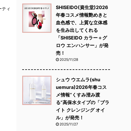
SHISEIDO(資生堂)2026
ーティ
年春コスメ情報艶めきと
血色感で、上質な立体感
を生み出してくれる
「SHISEIDO カラー＋グ
ロウ エンハンサー」が発
売！
2025/11/28
シュウ ウエムラ(shu
uemura)2026年春コス
メ情報“くすみ澄み渡
る”高保水タイプの「ブラ
イト クレンジング オイ
ル」が発売！
2025/11/27