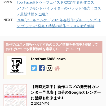
PREV
Too Faced(トゥーフェイスド)2021年春新作コス
メ"ダイヤモンドハイライターのパレット"発売！コス
メ最新情報をご紹介
NEXT
RMK(アールエムケー)2021年春新作"ブルーミング イ
ン ザ シティ"発売！待望の新作コスメを徹底解析
新作のコスメ情報やおすすめのコスメ情報を発信中♪登録して
おけばいつでも最新情報を素早くＧＥＴ(*´ω｀*)
forefront5858.news
【随時更新中】新作コスメの発売日カレ
ンダー早見表｜自分のGoogleカレンダー
に登録も出来ます♪
2023/4/16