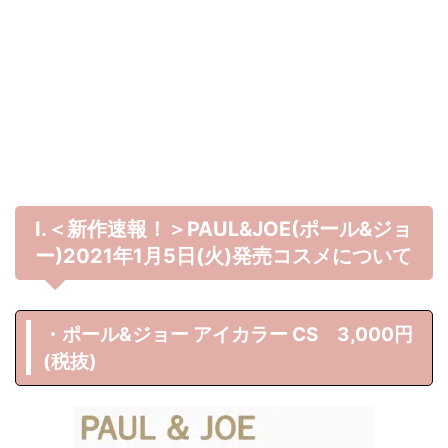
Ⅰ.＜新作速報！＞PAUL&JOE(ポール&ジョ
ー)2021年1月5日(火)発売コスメについて
・ポール&ジョー アイカラー CS 3,000円
(税抜)