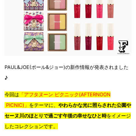
PAUL&JOE(ポール&ジョー)の新作情報が発表されました
♪
今回は
「アフタヌーン ピクニック(AFTERNOON
PICNIC)」
をテーマに、
やわらかな光に照らされた公園や
セーヌ川のほとりで過ごす午後の幸せなひと時
をイメージ
したコレクションです。