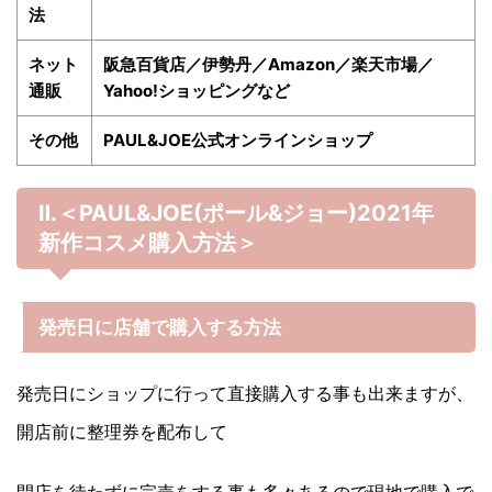
法
ネット
阪急百貨店／伊勢丹／Amazon／楽天市場／
通販
Yahoo!ショッピングなど
その他
PAUL&JOE公式オンラインショップ
Ⅱ.＜PAUL&JOE(ポール&ジョー)
2021年
新作コスメ購入方法＞
発売日に店舗で購入する方法
発売日にショップに行って直接購入する事も出来ますが、
開店前に整理券を配布して
開店を待たずに完売をする事も多々あるので現地で購入で