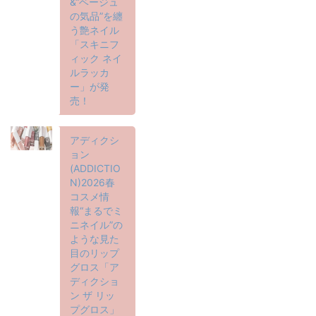
&“ベージュ
の気品”を纏
う艶ネイル
「スキニフ
ィック ネイ
ルラッカ
ー」が発
売！
アディクシ
ョン
(ADDICTIO
N)2026春
コスメ情
報“まるでミ
ニネイル”の
ような見た
目のリップ
グロス「ア
ディクショ
ン ザ リッ
プグロス」