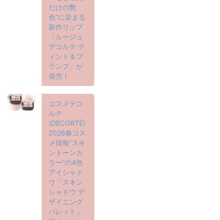
だけの艶
色”に染まる
新作リップ
「ルージュ
デコルテ テ
ィント＆プ
ランプ」が
発売！
コスメデコ
ルテ
(DECORTÉ)
2026春コス
メ情報“スキ
ントーンカ
ラー”の4色
アイシャド
ウ「スキン
シャドウ デ
ザイニング
パレット」