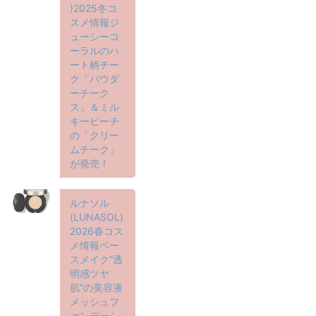
)2025冬コ
スメ情報ジ
ューシーコ
ーラルのハ
ート柄チー
ク「パウダ
ーチーク
ス」＆ミル
キーピーチ
の「クリー
ムチーク」
が発売！
ルナソル
(LUNASOL)
2026春コス
メ情報ベー
スメイク“透
明感ツヤ
肌”の美容液
メッシュフ
ァンデーシ