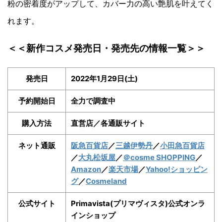
粉の密着度がアップして、カバー力の高い艶肌を叶えてく
れます。
＜＜新作コスメ発売日・発売先の情報一覧＞＞
発売日
2022年1月29日(土)
予約開始日
全力で調査中
購入方法
直営店／各通販サイト
ネット通販
阪急百貨店
／
三越伊勢丹
／
小田急百貨店
／
大丸松坂屋
／
＠cosme SHOPPING
／
Amazon
／
楽天市場
／
Yahoo!ショッピン
グ
／
Cosmeland
公式サイト
Primavista(プリマヴィスタ)公式オンラ
インショップ