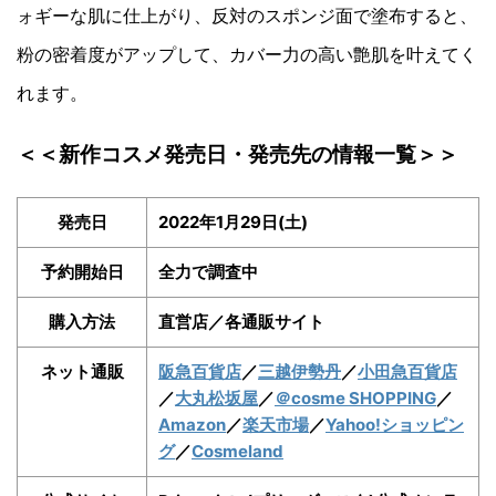
ォギーな肌に仕上がり、反対のスポンジ面で塗布すると、
粉の密着度がアップして、カバー力の高い艶肌を叶えてく
れます。
＜＜新作コスメ発売日・発売先の情報一覧＞＞
発売日
2022年1月29日(土)
予約開始日
全力で調査中
購入方法
直営店／各通販サイト
ネット通販
阪急百貨店
／
三越伊勢丹
／
小田急百貨店
／
大丸松坂屋
／
＠cosme SHOPPING
／
Amazon
／
楽天市場
／
Yahoo!ショッピン
グ
／
Cosmeland