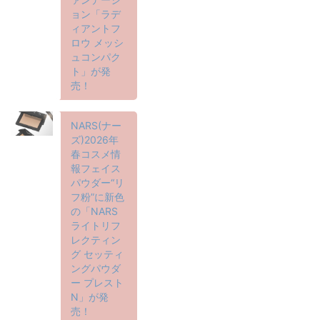
ョン「ラデ
ィアントフ
ロウ メッシ
ュコンパク
ト」が発
売！
NARS(ナー
ズ)2026年
春コスメ情
報フェイス
パウダー“リ
フ粉”に新色
の「NARS
ライトリフ
レクティン
グ セッティ
ングパウダ
ー プレスト
N」が発
売！