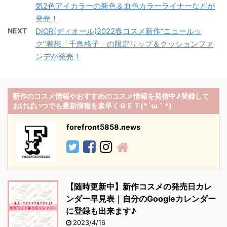
気2色アイカラーの新色＆血色カラーライナーなどが
発売！
NEXT
DIOR(ディオール)2022春コスメ新作“ニュールッ
ク”着想「千鳥格子」の限定リップ＆クッションファ
ンデが発売！
新作のコスメ情報やおすすめのコスメ情報を発信中♪登録して
おけばいつでも最新情報を素早くＧＥＴ(*´ω｀*)
forefront5858.news
【随時更新中】新作コスメの発売日カレ
ンダー早見表｜自分のGoogleカレンダー
に登録も出来ます♪
2023/4/16