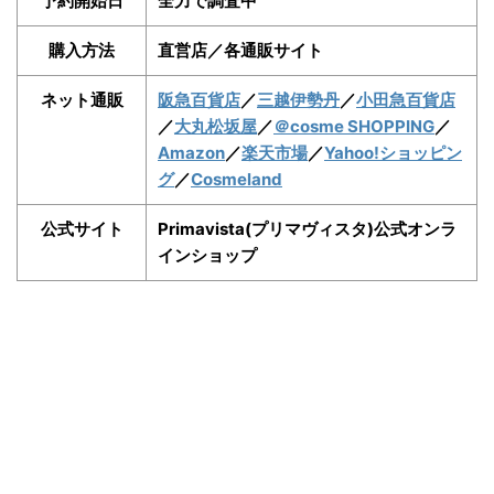
予約開始日
全力で調査中
購入方法
直営店／各通販サイト
ネット通販
阪急百貨店
／
三越伊勢丹
／
小田急百貨店
／
大丸松坂屋
／
＠cosme SHOPPING
／
Amazon
／
楽天市場
／
Yahoo!ショッピン
グ
／
Cosmeland
公式サイト
Primavista(プリマヴィスタ)公式オンラ
インショップ