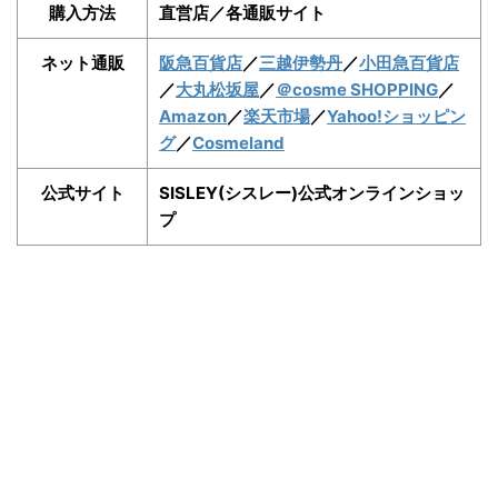
購入方法
直営店／各通販サイト
ネット通販
阪急百貨店
／
三越伊勢丹
／
小田急百貨店
／
大丸松坂屋
／
＠cosme SHOPPING
／
Amazon
／
楽天市場
／
Yahoo!ショッピン
グ
／
Cosmeland
公式サイト
SISLEY(シスレー)公式オンラインショッ
プ