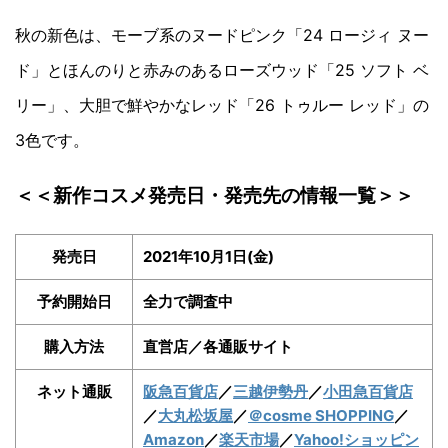
秋の新色は、モーブ系のヌードピンク「24 ロージィ ヌー
ド」とほんのりと赤みのあるローズウッド「25 ソフト ベ
リー」、大胆で鮮やかなレッド「26 トゥルー レッド」の
3色です。
＜＜新作コスメ発売日・発売先の情報一覧＞＞
発売日
2021年10月1日(金)
予約開始日
全力で調査中
購入方法
直営店／各通販サイト
ネット通販
阪急百貨店
／
三越伊勢丹
／
小田急百貨店
／
大丸松坂屋
／
＠cosme SHOPPING
／
Amazon
／
楽天市場
／
Yahoo!ショッピン