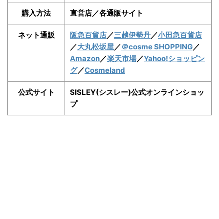
購入方法
直営店／各通販サイト
ネット通販
阪急百貨店
／
三越伊勢丹
／
小田急百貨店
／
大丸松坂屋
／
＠cosme SHOPPING
／
Amazon
／
楽天市場
／
Yahoo!ショッピン
グ
／
Cosmeland
公式サイト
SISLEY(シスレー)公式オンラインショッ
プ