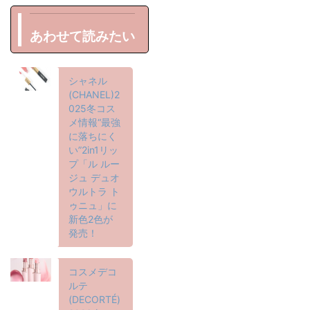
あわせて読みたい
シャネル
(CHANEL)2
025冬コス
メ情報“最強
に落ちにく
い”2in1リッ
プ「ル ルー
ジュ デュオ
ウルトラ ト
ゥニュ」に
新色2色が
発売！
コスメデコ
ルテ
(DECORTÉ)