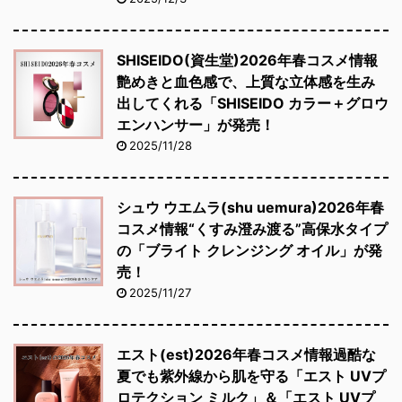
SHISEIDO(資生堂)2026年春コスメ情報
艶めきと血色感で、上質な立体感を生み
出してくれる「SHISEIDO カラー＋グロウ
エンハンサー」が発売！
2025/11/28
シュウ ウエムラ(shu uemura)2026年春
コスメ情報“くすみ澄み渡る”高保水タイプ
の「ブライト クレンジング オイル」が発
売！
2025/11/27
エスト(est)2026年春コスメ情報過酷な
夏でも紫外線から肌を守る「エスト UVプ
ロテクション ミルク」＆「エスト UVプ