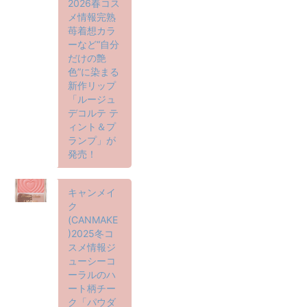
2026春コス
メ情報完熟
苺着想カラ
ーなど“自分
だけの艶
色”に染まる
新作リップ
「ルージュ
デコルテ テ
ィント＆プ
ランプ」が
発売！
キャンメイ
ク
(CANMAKE
)2025冬コ
スメ情報ジ
ューシーコ
ーラルのハ
ート柄チー
ク「パウダ