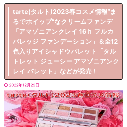
tarte(タルト)2023春コスメ情報“ま
るでホイップ”なクリームファンデ
「アマゾニアンクレイ 16ｈ フルカ
バレッジ ファンデーション」＆全12
色入りアイシャドウパレット「タル
トレット ジューシー アマゾニアンク
レイ パレット」などが発売！
2022年12月29日