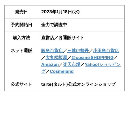
発売日
2023年1月18日(水)
予約開始日
全力で調査中
購入方法
直営店／各通販サイト
ネット通販
阪急百貨店
／
三越伊勢丹
／
小田急百貨店
／
大丸松坂屋
／
＠cosme SHOPPING
／
Amazon
／
楽天市場
／
Yahoo!ショッピン
グ
／
Cosmeland
公式サイト
tarte(タルト)公式オンラインショップ