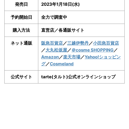
発売日
2023年1月18日(水)
予約開始日
全力で調査中
購入方法
直営店／各通販サイト
ネット通販
阪急百貨店
／
三越伊勢丹
／
小田急百貨店
／
大丸松坂屋
／
＠cosme SHOPPING
／
Amazon
／
楽天市場
／
Yahoo!ショッピン
グ
／
Cosmeland
公式サイト
tarte(タルト)公式オンラインショップ