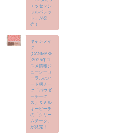
エッセンシ
ャルパレッ
ト」が発
売！
キャンメイ
ク
(CANMAKE
)2025冬コ
スメ情報ジ
ューシーコ
ーラルのハ
ート柄チー
ク「パウダ
ーチーク
ス」＆ミル
キーピーチ
の「クリー
ムチーク」
が発売！