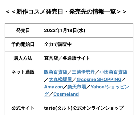
＜＜新作コスメ発売日・発売先の情報一覧＞＞
発売日
2023年1月18日(水)
予約開始日
全力で調査中
購入方法
直営店／各通販サイト
ネット通販
阪急百貨店
／
三越伊勢丹
／
小田急百貨店
／
大丸松坂屋
／
＠cosme SHOPPING
／
Amazon
／
楽天市場
／
Yahoo!ショッピン
グ
／
Cosmeland
公式サイト
tarte(タルト)公式オンラインショップ