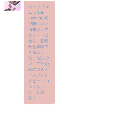
シュウ ウエ
ムラ(shu
uemura)20
26春コスメ
情報ポップ
なビートに
乗り、春気
分を満喫で
きるよう
な、“ピンク
マニア”のた
めのコスメ
「スプリン
グビート コ
レクショ
ン」が発
売！