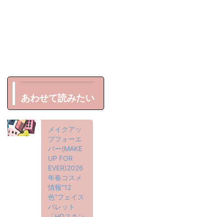
あわせて読みたい
メイクアッ
プフォーエ
バー(MAKE
UP FOR
EVER)2026
年春コスメ
情報”12
色”フェイス
パレット
「HDスキン