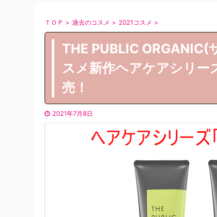
ＴＯＰ
>
過去のコスメ
>
2021コスメ
>
THE PUBLIC ORGAN
スメ新作ヘアケアシリー
売！
2021年7月8日