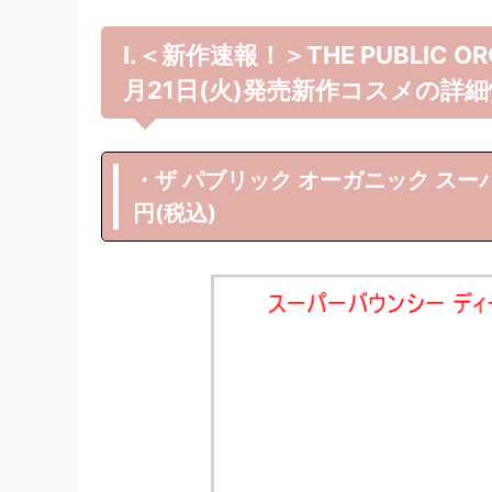
Ⅰ.＜新作速報！＞THE PUBLIC 
月21日(火)発売新作コスメの詳
・ザ パブリック オーガニック スーパ
円(税込)