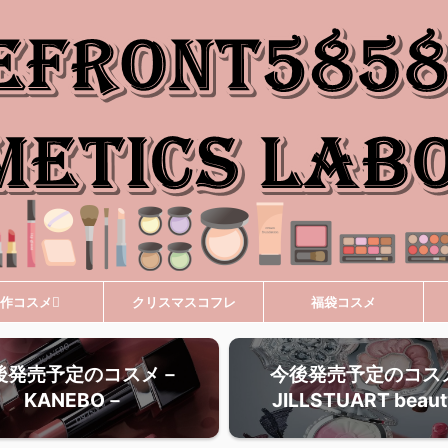
作コスメ
クリスマスコフレ
福袋コスメ
後発売予定のコスメ－
今後発売予定のコス
KANEBO－
JILLSTUART beau