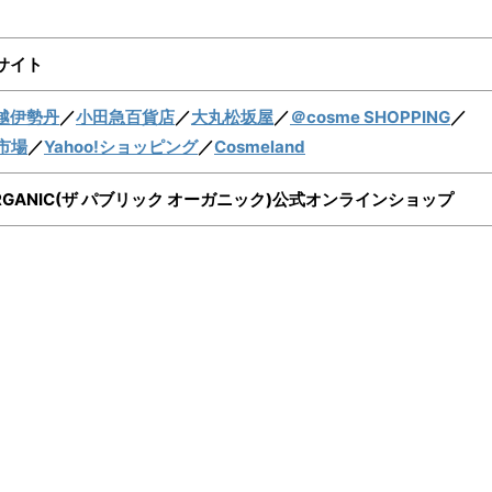
サイト
越伊勢丹
／
小田急百貨店
／
大丸松坂屋
／
＠cosme SHOPPING
／
市場
／
Yahoo!ショッピング
／
Cosmeland
C ORGANIC(ザ パブリック オーガニック)公式オンラインショップ