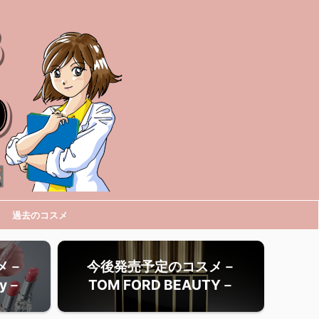
過去のコスメ
メ－
今後発売予定のコスメ－
ty－
TOM FORD BEAUTY－