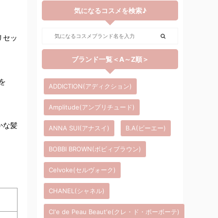
気になるコスメを検索♪
リセッ
ブランド一覧＜A～Z順＞
を
ADDICTION(アディクション)
Amplitude(アンプリチュード)
かな髪
ANNA SUI(アナスイ)
B.A(ビーエー)
BOBBI BROWN(ボビィブラウン)
Celvoke(セルヴォーク)
CHANEL(シャネル)
Cl'e de Peau Beaut'e(クレ・ド・ポーボーテ)