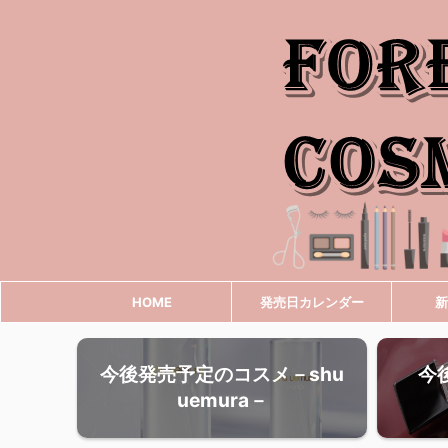
HOME
発売日カレンダー
新
今後発売予定のコスメ－shu
今
uemura－