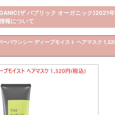
ORGANIC(ザ パブリック オーガニック)2021年
細情報について
ーバウンシー ディープモイスト ヘアマスク 1,32