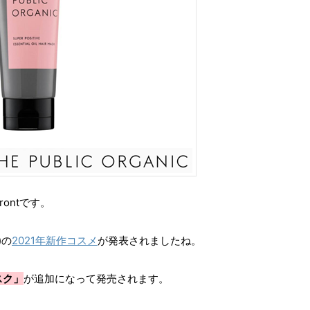
frontです。
)の
2021年新作コスメ
が発表されましたね。
スク」
が追加になって発売されます。