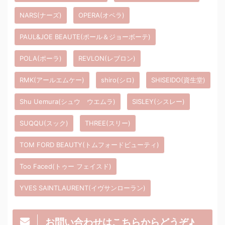
NARS(ナーズ)
OPERA(オペラ)
PAUL&JOE BEAUTE(ポール＆ジョーボーテ)
POLA(ポーラ)
REVLON(レブロン)
RMK(アールエムケー)
shiro(シロ)
SHISEIDO(資生堂)
Shu Uemura(シュウ ウエムラ)
SISLEY(シスレー)
SUQQU(スック)
THREE(スリー)
TOM FORD BEAUTY(トムフォードビューティ)
Too Faced(トゥー フェイスド)
YVES SAINTLAURENT(イヴサンローラン)
お問い合わせはこちらからどうぞ♪