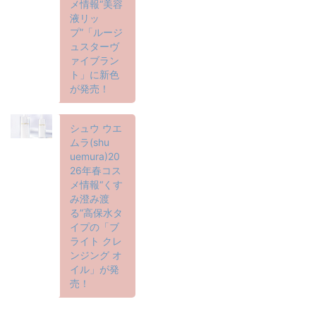
メ情報“美容
液リッ
プ”「ルージ
ュスターヴ
ァイブラン
ト」に新色
が発売！
シュウ ウエ
ムラ(shu
uemura)20
26年春コス
メ情報“くす
み澄み渡
る”高保水タ
イプの「ブ
ライト クレ
ンジング オ
イル」が発
売！