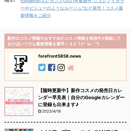
NEXT
Elegance(エレガンス)2021年春新作"ジュレアイカラ
ーやビジューのようなルージュ"など発売！コスメ最
新情報をご紹介
新作のコスメ情報やおすすめのコスメ情報を発信中♪登録して
おけばいつでも最新情報を素早くＧＥＴ(*´ω｀*)
forefront5858.news
【随時更新中】新作コスメの発売日カレ
ンダー早見表｜自分のGoogleカレンダー
に登録も出来ます♪
2023/4/16