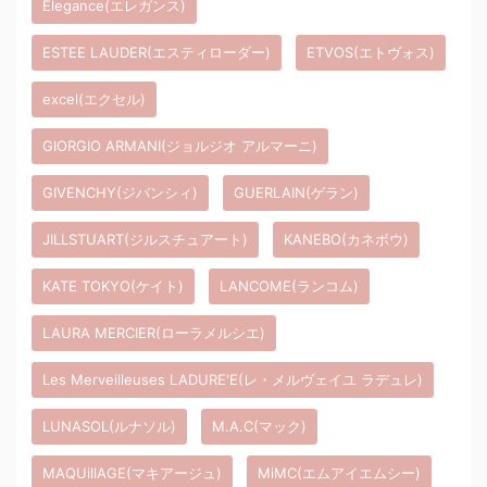
Elegance(エレガンス)
ESTEE LAUDER(エスティローダー)
ETVOS(エトヴォス)
excel(エクセル)
GIORGIO ARMANI(ジョルジオ アルマーニ)
GIVENCHY(ジバンシィ)
GUERLAIN(ゲラン)
JILLSTUART(ジルスチュアート)
KANEBO(カネボウ)
KATE TOKYO(ケイト)
LANCOME(ランコム)
LAURA MERCIER(ローラメルシエ)
Les Merveilleuses LADURE'E(レ・メルヴェイユ ラデュレ)
LUNASOL(ルナソル)
M.A.C(マック)
MAQUillAGE(マキアージュ)
MiMC(エムアイエムシー)