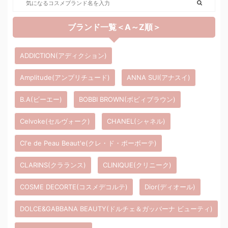
ブランド一覧＜A～Z順＞
ADDICTION(アディクション)
Amplitude(アンプリチュード)
ANNA SUI(アナスイ)
B.A(ビーエー)
BOBBI BROWN(ボビィブラウン)
Celvoke(セルヴォーク)
CHANEL(シャネル)
Cl'e de Peau Beaut'e(クレ・ド・ポーボーテ)
CLARINS(クラランス)
CLINIQUE(クリニーク)
COSME DECORTE(コスメデコルテ)
Dior(ディオール)
DOLCE&GABBANA BEAUTY(ドルチェ＆ガッバーナ ビューティ)