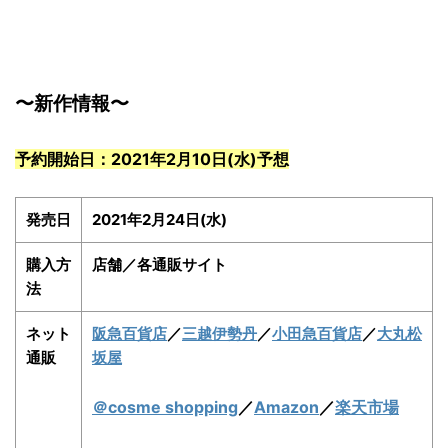
〜新作情報〜
予約開始日：2021年2月10日(水)予想
発売日
2021年2月24日(水)
購入方
店舗／各通販サイト
法
ネット
阪急百貨店
／
三越伊勢丹
／
小田急百貨店
／
大丸松
通販
坂屋
＠cosme shopping
／
Amazon
／
楽天市場