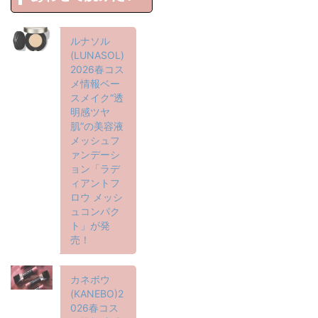
ルナソル
(LUNASOL)
2026春コス
メ情報ベー
スメイク“透
明感ツヤ
肌”の美容液
メッシュフ
ァンデーシ
ョン「ラデ
ィアントフ
ロウ メッシ
ュコンパク
ト」が発
売！
カネボウ
(KANEBO)2
026春コス