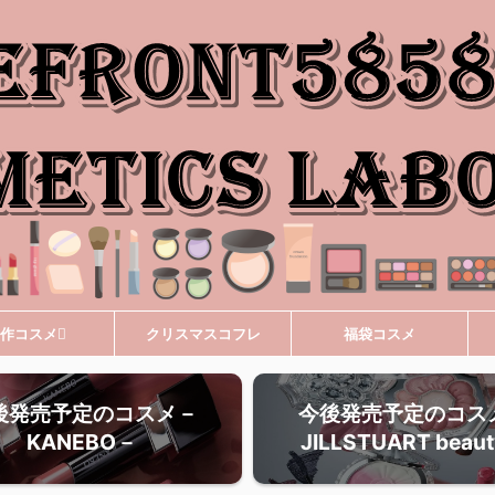
作コスメ
クリスマスコフレ
福袋コスメ
後発売予定のコスメ－
今後発売予定のコス
KANEBO－
JILLSTUART beau