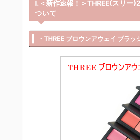
Ⅰ.＜新作速報！＞THREE(スリー
ついて
・THREE ブロウンアウェイ ブラッシ