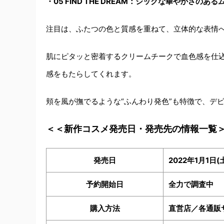
・
05 FIND THE DREAM
：シックな華やかさのある
注目は、ふたつの色と質感を重ねて、立体的な表情
肌にピタッと密着するクリームチークで血色感を仕
感をもたらしてくれます。
頬を風が撫でるような“ふんわり発色”も特徴で、デ
＜＜新作コスメ発売日・発売先の情報一覧
発売日
2022年1月1日(
予約開始日
全力で調査中
購入方法
直営店／各通販