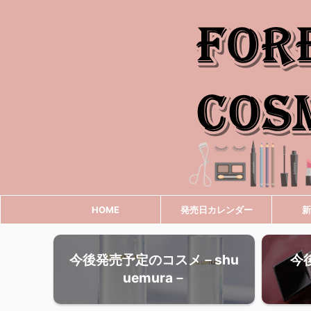
HOME
発売日カレンダー
新
今後発売予定のコスメ－shu
今
uemura－