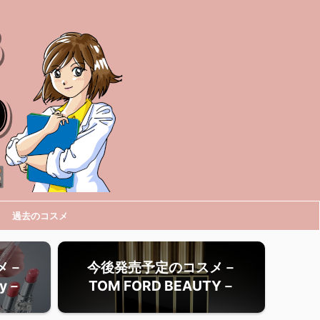
過去のコスメ
メ－
今後発売予定のコスメ－
ty－
TOM FORD BEAUTY－