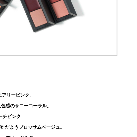
エアリーピンク。
血色感のサニーコーラル。
ーチピンク
がただようブロッサムベージュ。