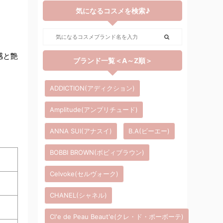
気になるコスメを検索♪
感と艶
ブランド一覧＜A～Z順＞
ADDICTION(アディクション)
Amplitude(アンプリチュード)
ANNA SUI(アナスイ)
B.A(ビーエー)
BOBBI BROWN(ボビィブラウン)
Celvoke(セルヴォーク)
CHANEL(シャネル)
Cl'e de Peau Beaut'e(クレ・ド・ポーボーテ)