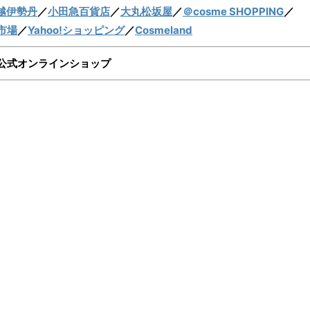
越伊勢丹
／
小田急百貨店
／
大丸松坂屋
／
＠cosme SHOPPING
／
市場
／
Yahoo!ショッピング
／
Cosmeland
ー)公式オンラインショップ