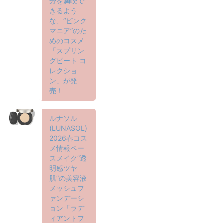
分を満喫で
きるよう
な、“ピンク
マニア”のた
めのコスメ
「スプリン
グビート コ
レクショ
ン」が発
売！
ルナソル
(LUNASOL)
2026春コス
メ情報ベー
スメイク“透
明感ツヤ
肌”の美容液
メッシュフ
ァンデーシ
ョン「ラデ
ィアントフ