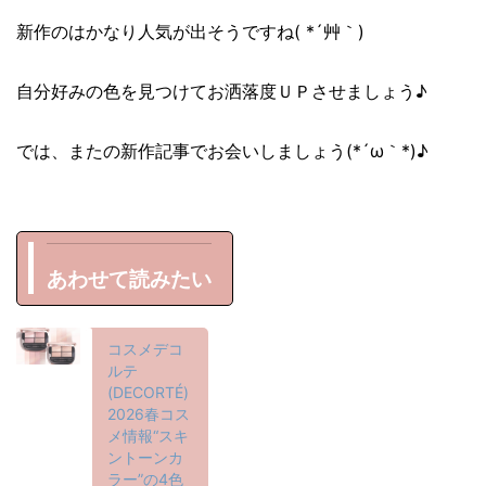
新作のはかなり人気が出そうですね( *´艸｀)
自分好みの色を見つけてお洒落度ＵＰさせましょう♪
では、またの新作記事でお会いしましょう(*´ω｀*)♪
あわせて読みたい
コスメデコ
ルテ
(DECORTÉ)
2026春コス
メ情報“スキ
ントーンカ
ラー”の4色