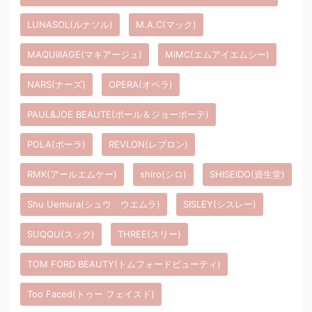
LUNASOL(ルナソル)
M.A.C(マック)
MAQUillAGE(マキアージュ)
MiMC(エムアイエムシー)
NARS(ナーズ)
OPERA(オペラ)
PAUL&JOE BEAUTE(ポール＆ジョーボーテ)
POLA(ポーラ)
REVLON(レブロン)
RMK(アールエムケー)
shiro(シロ)
SHISEIDO(資生堂)
Shu Uemura(シュウ ウエムラ)
SISLEY(シスレー)
SUQQU(スック)
THREE(スリー)
TOM FORD BEAUTY(トムフォードビューティ)
Too Faced(トゥー フェイスド)