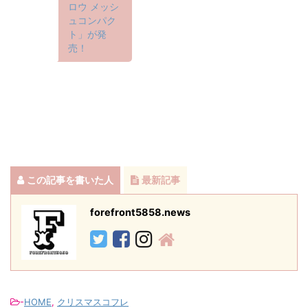
ロウ メッシ
ュコンパク
ト」が発
売！
この記事を書いた人
最新記事
forefront5858.news
-
HOME
,
クリスマスコフレ