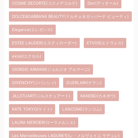
COSME DECORTE(コスメデコルテ)
Dior(ディオール)
DOLCE&GABBANA BEAUTY(ドルチェ＆ガッバーナ ビューティ)
Elegance(エレガンス)
ESTEE LAUDER(エスティローダー)
ETVOS(エトヴォス)
excel(エクセル)
GIORGIO ARMANI(ジョルジオ アルマーニ)
GIVENCHY(ジバンシィ)
GUERLAIN(ゲラン)
JILLSTUART(ジルスチュアート)
KANEBO(カネボウ)
KATE TOKYO(ケイト)
LANCOME(ランコム)
LAURA MERCIER(ローラメルシエ)
Les Merveilleuses LADURE'E(レ・メルヴェイユ ラデュレ)