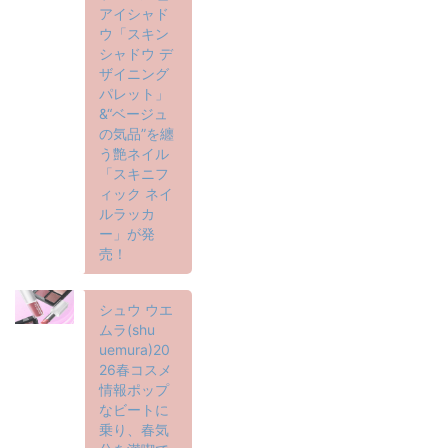
アイシャド
ウ「スキン
シャドウ デ
ザイニング
パレット」
&“ベージュ
の気品”を纏
う艶ネイル
「スキニフ
ィック ネイ
ルラッカ
ー」が発
売！
シュウ ウエ
ムラ(shu
uemura)20
26春コスメ
情報ポップ
なビートに
乗り、春気