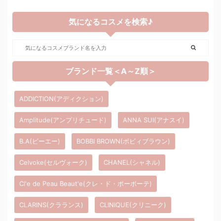
気になるコスメを検索♪
ブランド一覧＜A～Z順＞
ADDICTION(アディクション)
Amplitude(アンプリチュード)
ANNA SUI(アナスイ)
B.A(ビーエー)
BOBBI BROWN(ボビィブラウン)
Celvoke(セルヴォーク)
CHANEL(シャネル)
Cl'e de Peau Beaut'e(クレ・ド・ポーボーテ)
CLARINS(クラランス)
CLINIQUE(クリニーク)