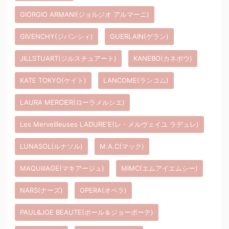
GIORGIO ARMANI(ジョルジオ アルマーニ)
GIVENCHY(ジバンシィ)
GUERLAIN(ゲラン)
JILLSTUART(ジルスチュアート)
KANEBO(カネボウ)
KATE TOKYO(ケイト)
LANCOME(ランコム)
LAURA MERCIER(ローラメルシエ)
Les Merveilleuses LADURE'E(レ・メルヴェイユ ラデュレ)
LUNASOL(ルナソル)
M.A.C(マック)
MAQUillAGE(マキアージュ)
MiMC(エムアイエムシー)
NARS(ナーズ)
OPERA(オペラ)
PAUL&JOE BEAUTE(ポール＆ジョーボーテ)