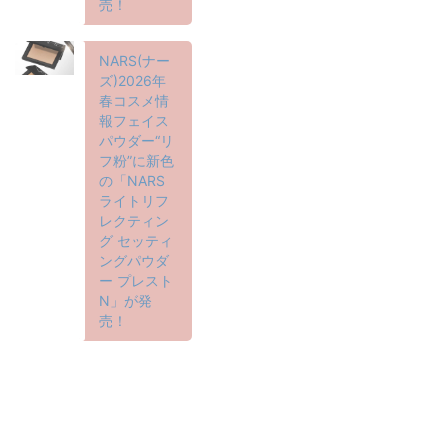
売！
NARS(ナー
ズ)2026年
春コスメ情
報フェイス
パウダー“リ
フ粉”に新色
の「NARS
ライトリフ
レクティン
グ セッティ
ングパウダ
ー プレスト
N」が発
売！