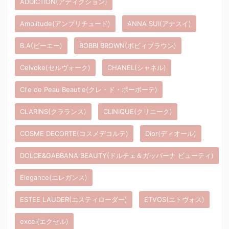
ADDICTION(アディクション)
Amplitude(アンプリチュード)
ANNA SUI(アナスイ)
B.A(ビーエー)
BOBBI BROWN(ボビィブラウン)
Celvoke(セルヴォーク)
CHANEL(シャネル)
Cl'e de Peau Beaut'e(クレ・ド・ポーボーテ)
CLARINS(クラランス)
CLINIQUE(クリニーク)
COSME DECORTE(コスメデコルテ)
Dior(ディオール)
DOLCE&GABBANA BEAUTY(ドルチェ＆ガッバーナ ビューティ)
Elegance(エレガンス)
ESTEE LAUDER(エスティローダー)
ETVOS(エトヴォス)
excel(エクセル)