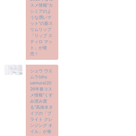
スメ情報”カ
シミアのよ
うな潤いマ
ット”の新ス
リムリップ
「リップ ス
ティロ マッ
ト」が発
売！
シュウ ウエ
ムラ(shu
uemura)20
26年春コス
メ情報“くす
み澄み渡
る”高保水タ
イプの「ブ
ライト クレ
ンジング オ
イル」が発