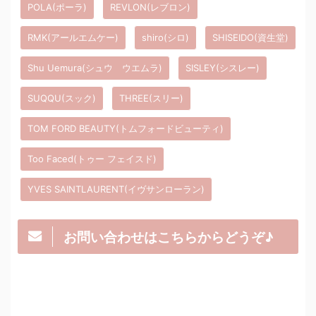
POLA(ポーラ)
REVLON(レブロン)
RMK(アールエムケー)
shiro(シロ)
SHISEIDO(資生堂)
Shu Uemura(シュウ ウエムラ)
SISLEY(シスレー)
SUQQU(スック)
THREE(スリー)
TOM FORD BEAUTY(トムフォードビューティ)
Too Faced(トゥー フェイスド)
YVES SAINTLAURENT(イヴサンローラン)
お問い合わせはこちらからどうぞ♪