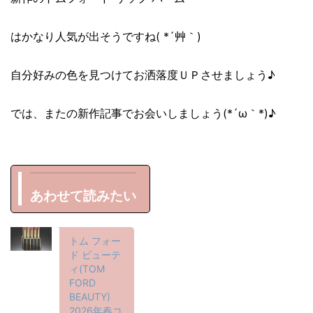
はかなり人気が出そうですね( *´艸｀)
自分好みの色を見つけてお洒落度ＵＰさせましょう♪
では、またの新作記事でお会いしましょう(*´ω｀*)♪
あわせて読みたい
トム フォー
ド ビューテ
ィ(TOM
FORD
BEAUTY)
2026年春コ