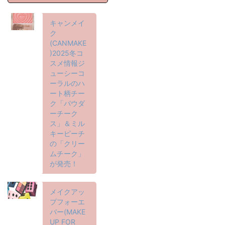
キャンメイ
ク
(CANMAKE
)2025冬コ
スメ情報ジ
ューシーコ
ーラルのハ
ート柄チー
ク「パウダ
ーチーク
ス」＆ミル
キーピーチ
の「クリー
ムチーク」
が発売！
メイクアッ
プフォーエ
バー(MAKE
UP FOR