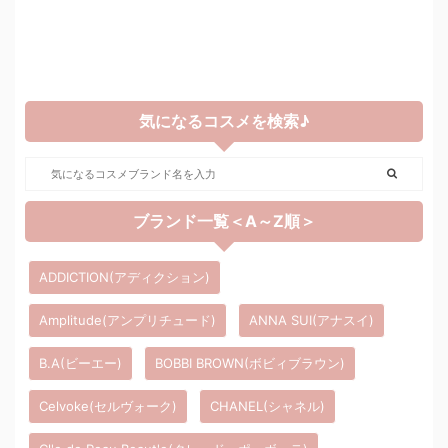
気になるコスメを検索♪
ブランド一覧＜A～Z順＞
ADDICTION(アディクション)
Amplitude(アンプリチュード)
ANNA SUI(アナスイ)
B.A(ビーエー)
BOBBI BROWN(ボビィブラウン)
Celvoke(セルヴォーク)
CHANEL(シャネル)