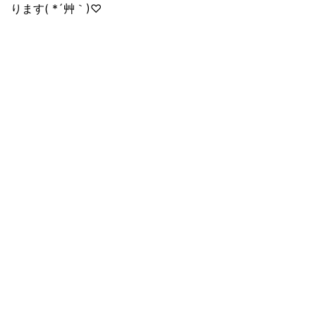
ります( *´艸｀)♡