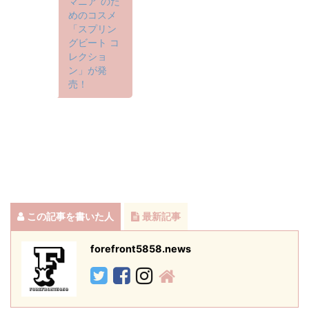
マニア”のた
めのコスメ
「スプリン
グビート コ
レクショ
ン」が発
売！
この記事を書いた人
最新記事
forefront5858.news