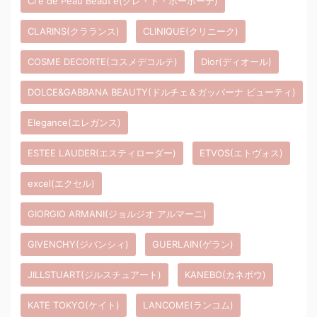
Cl'e de Peau Beaut'e(クレ・ド・ポーボーテ)
CLARINS(クラランス)
CLINIQUE(クリニーク)
COSME DECORTE(コスメデコルテ)
Dior(ディオール)
DOLCE&GABBANA BEAUTY(ドルチェ＆ガッバーナ ビューティ)
Elegance(エレガンス)
ESTEE LAUDER(エスティローダー)
ETVOS(エトヴォス)
excel(エクセル)
GIORGIO ARMANI(ジョルジオ アルマーニ)
GIVENCHY(ジバンシィ)
GUERLAIN(ゲラン)
JILLSTUART(ジルスチュアート)
KANEBO(カネボウ)
KATE TOKYO(ケイト)
LANCOME(ランコム)