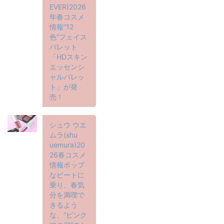
EVER)2026
年春コスメ
情報”12
色”フェイス
パレット
「HDスキン
エッセンシ
ャルパレッ
ト」が発
売！
シュウ ウエ
ムラ(shu
uemura)20
26春コスメ
情報ポップ
なビートに
乗り、春気
分を満喫で
きるよう
な、“ピンク