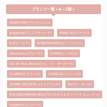
ブランド一覧＜A～Z順＞
ADDICTION(アディクション)
Amplitude(アンプリチュード)
ANNA SUI(アナスイ)
B.A(ビーエー)
BOBBI BROWN(ボビィブラウン)
Celvoke(セルヴォーク)
CHANEL(シャネル)
Cl'e de Peau Beaut'e(クレ・ド・ポーボーテ)
CLARINS(クラランス)
CLINIQUE(クリニーク)
COSME DECORTE(コスメデコルテ)
Dior(ディオール)
DOLCE&GABBANA BEAUTY(ドルチェ＆ガッバーナ ビューティ)
Elegance(エレガンス)