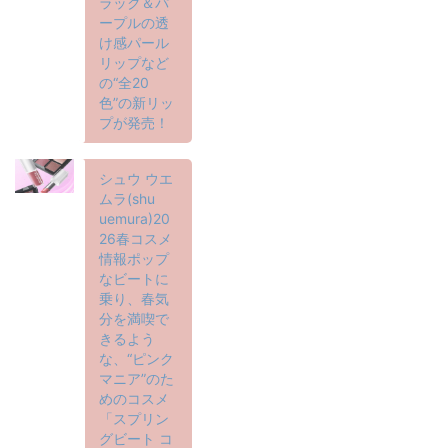
ラック＆パ
ープルの透
け感パール
リップなど
の“全20
色”の新リッ
プが発売！
シュウ ウエ
ムラ(shu
uemura)20
26春コスメ
情報ポップ
なビートに
乗り、春気
分を満喫で
きるよう
な、“ピンク
マニア”のた
めのコスメ
「スプリン
グビート コ