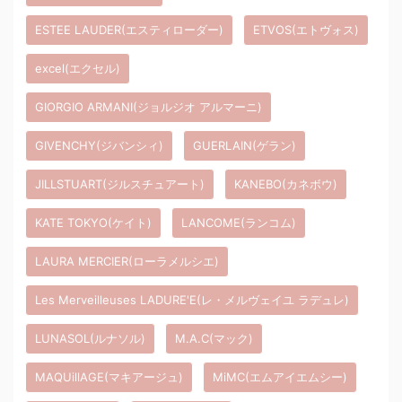
ESTEE LAUDER(エスティローダー)
ETVOS(エトヴォス)
excel(エクセル)
GIORGIO ARMANI(ジョルジオ アルマーニ)
GIVENCHY(ジバンシィ)
GUERLAIN(ゲラン)
JILLSTUART(ジルスチュアート)
KANEBO(カネボウ)
KATE TOKYO(ケイト)
LANCOME(ランコム)
LAURA MERCIER(ローラメルシエ)
Les Merveilleuses LADURE'E(レ・メルヴェイユ ラデュレ)
LUNASOL(ルナソル)
M.A.C(マック)
MAQUillAGE(マキアージュ)
MiMC(エムアイエムシー)