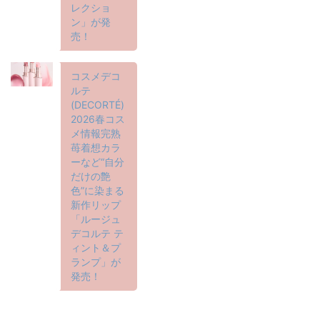
レクショ
ン」が発
売！
コスメデコ
ルテ
(DECORTÉ)
2026春コス
メ情報完熟
苺着想カラ
ーなど“自分
だけの艶
色”に染まる
新作リップ
「ルージュ
デコルテ テ
ィント＆プ
ランプ」が
発売！