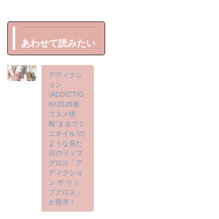
あわせて読みたい
アディクシ
ョン
(ADDICTIO
N)2026春
コスメ情
報“まるでミ
ニネイル”の
ような見た
目のリップ
グロス「ア
ディクショ
ン ザ リッ
プグロス」
が発売！