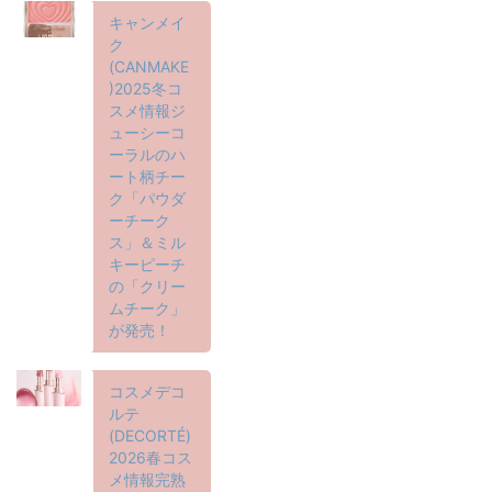
キャンメイ
ク
(CANMAKE
)2025冬コ
スメ情報ジ
ューシーコ
ーラルのハ
ート柄チー
ク「パウダ
ーチーク
ス」＆ミル
キーピーチ
の「クリー
ムチーク」
が発売！
コスメデコ
ルテ
(DECORTÉ)
2026春コス
メ情報完熟