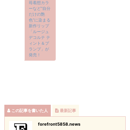
苺着想カラ
ーなど“自分
だけの艶
色”に染まる
新作リップ
「ルージュ
デコルテ テ
ィント＆プ
ランプ」が
発売！
この記事を書いた人
最新記事
forefront5858.news