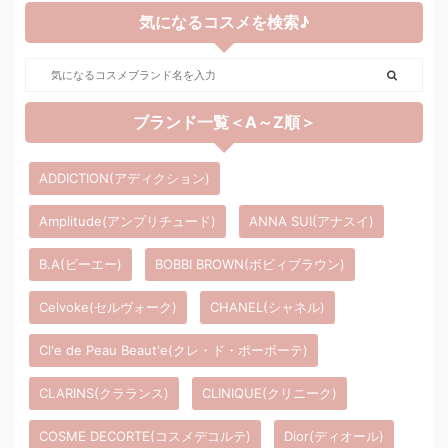
気になるコスメを検索♪
ブランド一覧＜A～Z順＞
ADDICTION(アディクション)
Amplitude(アンプリチュード)
ANNA SUI(アナスイ)
B.A(ビーエー)
BOBBI BROWN(ボビィブラウン)
Celvoke(セルヴォーク)
CHANEL(シャネル)
Cl'e de Peau Beaut'e(クレ・ド・ポーボーテ)
CLARINS(クラランス)
CLINIQUE(クリニーク)
COSME DECORTE(コスメデコルテ)
Dior(ディオール)