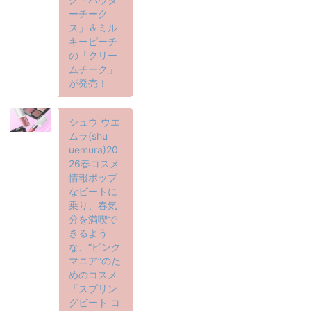
ーチーク
ス」＆ミル
キーピーチ
の「クリー
ムチーク」
が発売！
シュウ ウエ
ムラ(shu
uemura)20
26春コスメ
情報ポップ
なビートに
乗り、春気
分を満喫で
きるよう
な、“ピンク
マニア”のた
めのコスメ
「スプリン
グビート コ