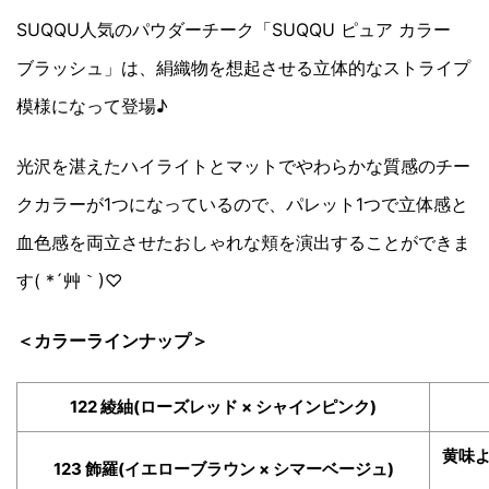
SUQQU人気のパウダーチーク「SUQQU ピュア カラー
ブラッシュ」は、絹織物を想起させる立体的なストライプ
模様になって登場♪
光沢を湛えたハイライトとマットでやわらかな質感のチー
クカラーが1つになっているので、パレット1つで立体感と
血色感を両立させたおしゃれな頬を演出することができま
す( *´艸｀)♡
＜カラーラインナップ＞
122 綾紬(ローズレッド × シャインピンク)
黄味
123 飾羅(イエローブラウン × シマーベージュ)