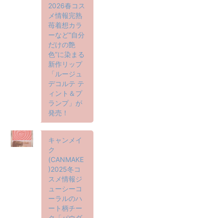
2026春コス
メ情報完熟
苺着想カラ
ーなど“自分
だけの艶
色”に染まる
新作リップ
「ルージュ
デコルテ テ
ィント＆プ
ランプ」が
発売！
キャンメイ
ク
(CANMAKE
)2025冬コ
スメ情報ジ
ューシーコ
ーラルのハ
ート柄チー
ク「パウダ