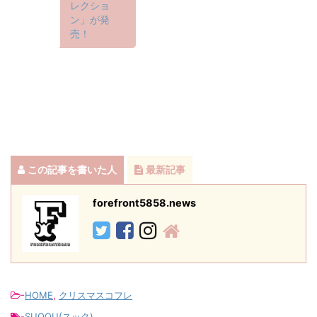
レクショ
ン」が発
売！
この記事を書いた人
最新記事
forefront5858.news
-
HOME
,
クリスマスコフレ
-
SUQQU(スック)