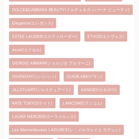
DOLCE&GABBANA BEAUTY(ドルチェ＆ガッバーナ ビューティ)
Elegance(エレガンス)
ESTEE LAUDER(エスティローダー)
ETVOS(エトヴォス)
excel(エクセル)
GIORGIO ARMANI(ジョルジオ アルマーニ)
GIVENCHY(ジバンシィ)
GUERLAIN(ゲラン)
JILLSTUART(ジルスチュアート)
KANEBO(カネボウ)
KATE TOKYO(ケイト)
LANCOME(ランコム)
LAURA MERCIER(ローラメルシエ)
Les Merveilleuses LADURE'E(レ・メルヴェイユ ラデュレ)