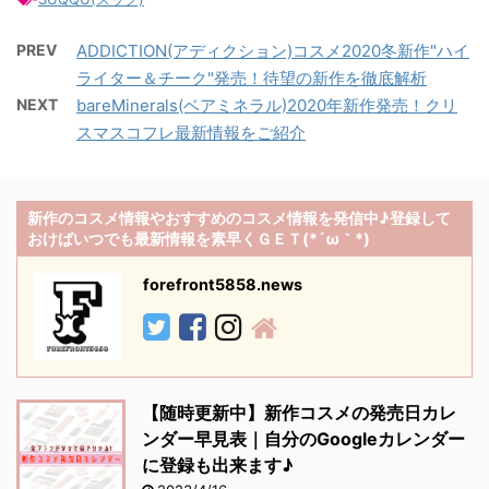
PREV
ADDICTION(アディクション)コスメ2020冬新作"ハイ
ライター＆チーク"発売！待望の新作を徹底解析
NEXT
bareMinerals(ベアミネラル)2020年新作発売！クリ
スマスコフレ最新情報をご紹介
新作のコスメ情報やおすすめのコスメ情報を発信中♪登録して
おけばいつでも最新情報を素早くＧＥＴ(*´ω｀*)
forefront5858.news
【随時更新中】新作コスメの発売日カレ
ンダー早見表｜自分のGoogleカレンダー
に登録も出来ます♪